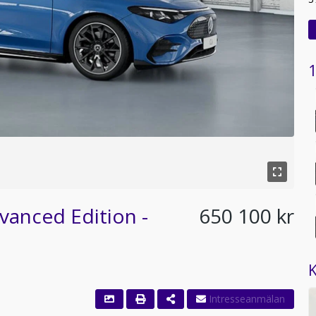
1
anced Edition -
650 100 kr
K