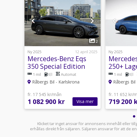
1
2
2
9 maj
Ny 2025
12 april 2025
Ny 2025
LA
Mercedes-Benz Eqs
Mercedes
nced
350 Special Edition
250+ Lage
l!
1 mil
El
Automat
1 mil
El
Råbergs Bil - Karlskrona
Råbergs Bil 
fr. 17 545 kr/mån
fr. 11 652 kr/
1 082 900 kr
719 200 
sa mer
Visa mer
Klicket tar inget ansvar för annonsens innehåll eller ti
erhållas direkt från säljaren. Säljaren ansvarar för att de