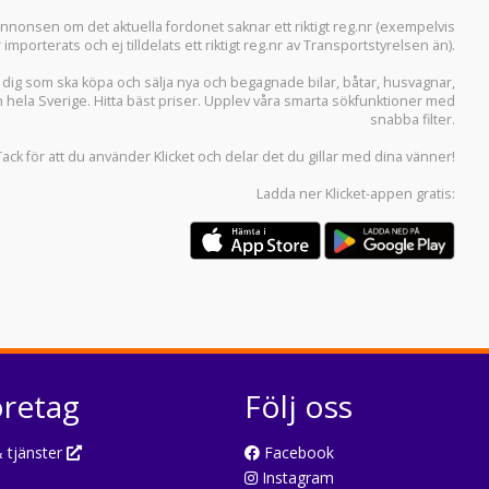
i annonsen om det aktuella fordonet saknar ett riktigt reg.nr (exempelvis
r importerats och ej tilldelats ett riktigt reg.nr av Transportstyrelsen än).
r dig som ska köpa och sälja
nya och begagnade bilar
,
båtar
,
husvagnar
,
n hela Sverige. Hitta bäst priser. Upplev våra smarta sökfunktioner med
snabba filter.
Tack för att du använder
Klicket
och delar det du gillar med dina vänner!
Ladda ner
Klicket-appen
gratis:
öretag
Följ oss
 tjänster
Facebook
Instagram