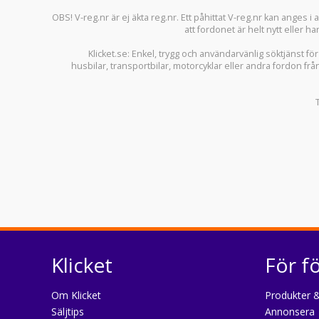
OBS! V-reg.nr är ej äkta reg.nr. Ett påhittat V-reg.nr kan anges 
att fordonet är helt nytt eller ha
Klicket.se
: Enkel, trygg och användarvänlig söktjänst fö
husbilar
,
transportbilar
,
motorcyklar
eller andra fordon frå
Klicket
För f
Om Klicket
Produkter &
Säljtips
Annonsera