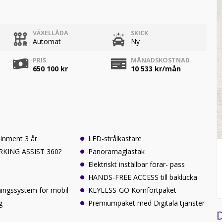
VÄXELLÅDA
SKICK
Automat
Ny
PRIS
MÅNADSKOSTNAD
650 100 kr
10 533
kr/mån
inment 3 år
LED-strålkastare
RKING ASSIST 360?
Panoramaglastak
Elektriskt inställbar förar- pass
HANDS-FREE ACCESS till baklucka
ningssystem för mobil
KEYLESS-GO Komfortpaket
g
Premiumpaket med Digitala tjänster
D