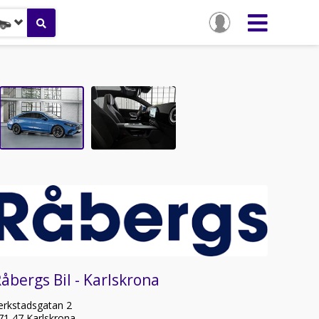
åbergs Bil - Karlskrona
erkstadsgatan 2
71 47 Karlskrona