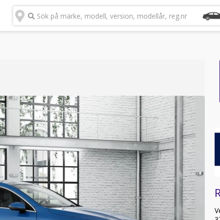
Sök på märke, modell, version, modellår, reg.nr
R
V
3