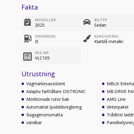
Fakta
MODELLÅR
BILTYP
2025
Sedan
DRIVMEDEL
KAROSSFÄRG
El
Klarblå metallic
REG.NR
VLC105
Utrustning
Vägmärkesassistent
MBUX Enterta
Adaptiv farthållare DISTRONIC
MB.DRIVE PA
Mörktonade rutor bak
AMG Line
Automatisk ljusbildsreglering
Vinterpaket
Bagagerumsmatta
Trådlöst ladd
vändbar
Panelbelysnin