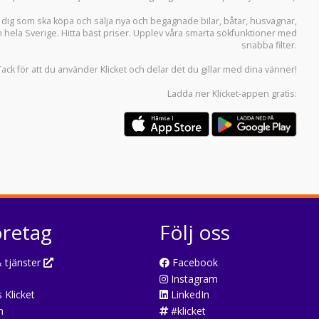
r dig som ska köpa och sälja
nya och begagnade bilar
,
båtar
,
husvagnar
,
n hela Sverige. Hitta bäst priser. Upplev våra smarta sökfunktioner med
snabba filter.
Tack för att du använder
Klicket
och delar det du gillar med dina vänner!
Ladda ner
Klicket-appen
gratis:
öretag
Följ oss
 tjänster
Facebook
Instagram
 Klicket
LinkedIn
n
#klicket