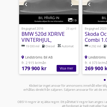
1
23
19
7 juli
Begagnad 2016
28 april
Begagnad 2023
yle
BMW 520d XDRIVE
Skoda Oc
 S&V-
VINTERHJUL,
Combi 1.
tomat
19 030 mil
Diesel
Automat
4 292 mil
Lindströms Bil AB
Lindströms 
fr. 2 915 kr/mån
fr. 4 373 kr/m
179 900 kr
269 900 
sa mer
Visa mer
Klicket tar inget ansvar för annonsens innehåll eller ti
erhållas direkt från säljaren. Säljaren ansvarar för att de
OBS! V-reg.nr är ej äkta reg.nr. Ett påhittat V-reg.nr kan anges 
att fordonet är helt nytt eller ha