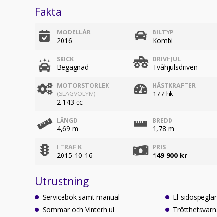
Fakta
MODELLÅR
BILTYP
2016
Kombi
SKICK
DRIVHJUL
Begagnad
Tvåhjulsdriven
MOTORSTORLEK
HÄSTKRAFTER
177 hk
(SLAGVOLYM)
2 143 cc
LÄNGD
BREDD
4,69 m
1,78 m
I TRAFIK
PRIS
2015-10-16
149 900 kr
Utrustning
Servicebok samt manual
El-sidospegla
Sommar och Vinterhjul
Trötthetsvarn