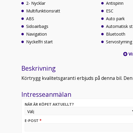
2- Nycklar
Antispinn
Multifunktionsratt
ESC
ABS
Auto park
Sidoairbags
Automatisk st
Navigation
Bluetooth
Nyckelfri start
Servostyrning
Vi
Beskrivning
Körtrygg kvalitetsgaranti erbjuds på denna bil. Den
Intresseanmälan
NÄR ÄR KÖPET AKTUELLT?
E-POST
*