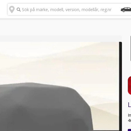
Sök på märke, modell, version, modellår, reg.nr
L
I
4