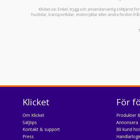
Klicket.se
: Enkel, trygg och användarvänlig söktjänst fö
husbilar
,
transportbilar
,
motorcyklar
eller andra fordon frå
Klicket
För f
Om Klicket
Produkter &
Säljtips
Annonsera
Kontakt & support
Bli kund hos
Press
Handlarlogi