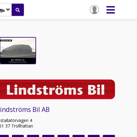
indströms Bil AB
nstallatörvägen 4
61 37 Trollhättan