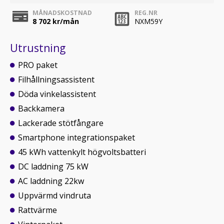
MÅNADSKOSTNAD
REG.NR
8 702
kr/mån
NXM59Y
Utrustning
PRO paket
Filhållningsassistent
Döda vinkelassistent
Backkamera
Lackerade stötfångare
Smartphone integrationspaket
45 kWh vattenkylt högvoltsbatteri
DC laddning 75 kW
AC laddning 22kw
Uppvärmd vindruta
Rattvärme