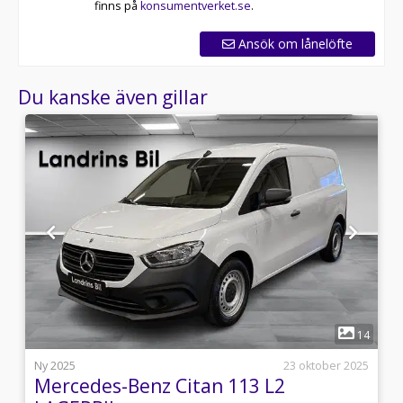
finns på
konsumentverket.se
.
Ansök om lånelöfte
Du kanske även gillar
1
5
14
j
Ny 2025
23 oktober 2025
Mercedes-Benz Citan 113 L2