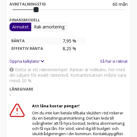
60
mån
AVBETALNINGSTID
FINANSMODELL
Annuitet
Rak amortering
7,95 %
RÄNTA
8,25
%
EFFEKTIV RÄNTA
Öppna kalkylator
Så har vi räknat
Detta är ett räkneexempel. Räntan är indikativ, hör med
din säljare för exakt räntenivå. Kontantinsatsen måste vara
minst 20 %.
LÅNEGIVARE
-
Att låna kostar pengar!
Om du inte kan betala tillbaka skulden i tid riskerar
du en betalningsanmärkning. Det kan leda till
svårigheter att få hyra bostad, teckna abonnemang
och få nya lån. För stöd, vänd dig till budget- och
skuldrådgivningen i din kommun. Kontaktuppgifter