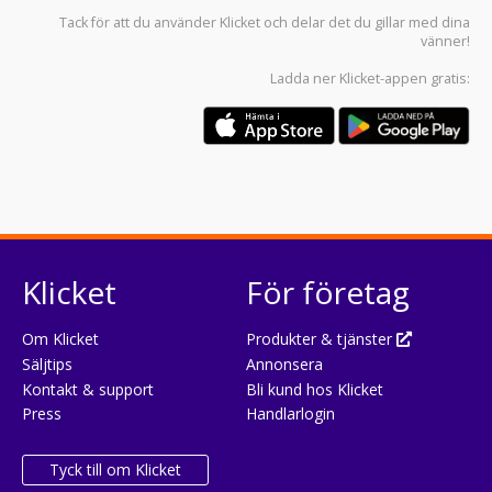
Tack för att du använder
Klicket
och delar det du gillar med dina
vänner!
Ladda ner
Klicket-appen
gratis:
Klicket
För företag
Om Klicket
Produkter & tjänster
Säljtips
Annonsera
Kontakt & support
Bli kund hos Klicket
Press
Handlarlogin
Tyck till om Klicket