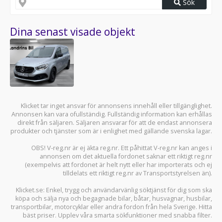
Sök
Dina senast visade objekt
Klicket tar inget ansvar för annonsens innehåll eller tillgänglighet.
Annonsen kan vara ofullständig. Fullständig information kan erhållas
direkt från säljaren. Säljaren ansvarar för att de endast annonsera
produkter och tjänster som är i enlighet med gällande svenska lagar.
OBS! V-reg.nr är ej äkta reg.nr. Ett påhittat V-reg.nr kan anges i
annonsen om det aktuella fordonet saknar ett riktigt reg.nr
(exempelvis att fordonet är helt nytt eller har importerats och ej
tilldelats ett riktigt reg.nr av Transportstyrelsen än).
Klicket.se
: Enkel, trygg och användarvänlig söktjänst för dig som ska
köpa och sälja
nya och begagnade bilar
,
båtar
,
husvagnar
,
husbilar
,
transportbilar
,
motorcyklar
eller andra fordon från hela Sverige. Hitta
bäst priser. Upplev våra smarta sökfunktioner med snabba filter.