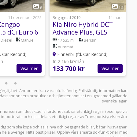
1
1
9
10
11 december 2025
Begagnad 2019
14 mars
B
Kangoo
Kia Niro Hybrid DCT
K
.5 dCi Euro 6
Advance Plus, GLS
A
besiktad
b
Diesel
Manuell
17 535 mil
Bensin
Automat
d. Car Recond)
Finnenbil (fd. Car Recond)
ån
fr. 2 166 kr/mån
f
133 700 kr
1
Visa mer
Visa mer
llgänglighet. Annonsen kan vara ofullständig. Fullständig information kan
 endast annonsera produkter och tjänster som är i enlighet med gällande
svenska lagar.
i annonsen om det aktuella fordonet saknar ett riktigt reg.nr (exempelvis
r importerats och ej tilldelats ett riktigt reg.nr av Transportstyrelsen än).
r dig som ska köpa och sälja
nya och begagnade bilar
,
båtar
,
husvagnar
,
n hela Sverige. Hitta bäst priser. Upplev våra smarta sökfunktioner med