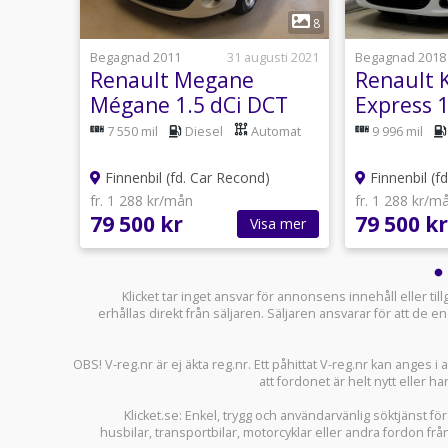
1
10
8
23 juli
Begagnad 2011
31 augusti 2021
Begagnad 2018
Renault Megane
Renault 
T GT
Mégane 1.5 dCi DCT
Express 1
110hk
Momsbil
7 550 mil
Diesel
Automat
9 996 mil
)
Finnenbil (fd. Car Recond)
Finnenbil (f
fr. 1 288 kr/mån
fr. 1 288 kr/m
79 500 kr
79 500 kr
sa mer
Visa mer
Klicket tar inget ansvar för annonsens innehåll eller ti
erhållas direkt från säljaren. Säljaren ansvarar för att de
OBS! V-reg.nr är ej äkta reg.nr. Ett påhittat V-reg.nr kan anges 
att fordonet är helt nytt eller ha
Klicket.se
: Enkel, trygg och användarvänlig söktjänst fö
husbilar
,
transportbilar
,
motorcyklar
eller andra fordon frå