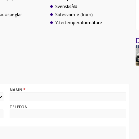
)
Svensksåld
sidospeglar
Sätesvärme (fram)
Yttertemperaturmätare
D
NAMN
*
TELEFON