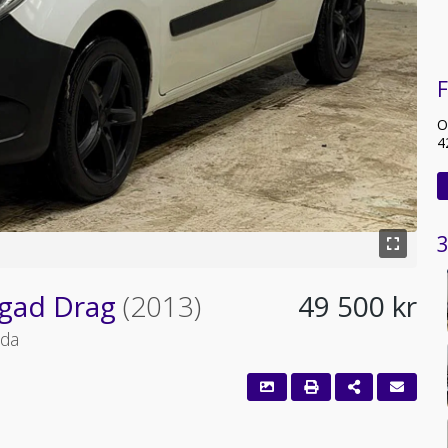
F
O
4
3
igad Drag
(2013)
49 500 kr
nda