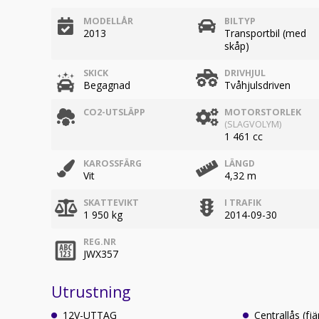
MODELLÅR
BILTYP
2013
Transportbil (med
skåp)
SKICK
DRIVHJUL
Begagnad
Tvåhjulsdriven
CO2-UTSLÄPP
MOTORSTORLEK
(SLAGVOLYM)
1 461 cc
KAROSSFÄRG
LÄNGD
Vit
4,32 m
SKATTEVIKT
I TRAFIK
1 950 kg
2014-09-30
REG.NR
JWX357
Utrustning
12V-UTTAG
Centrallås (fjä