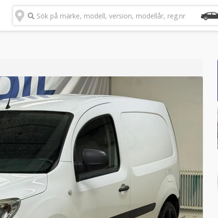
Sök på märke, modell, version, modellår, reg.nr