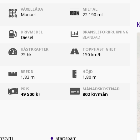
VÄXELLÅDA
MILTAL
Manuell
22 190 mil
K
DRIVMEDEL
BRÄNSLEFÖRBRUKNING
Diesel
BLANDAD
HÄSTKRAFTER
TOPPHASTIGHET
75 hk
150 km/h
BREDD
HÖJD
1,83 m
1,80 m
PRIS
MÅNADSKOSTNAD
49 500 kr
802
kr/mån
rrstyrt)
Startspärr