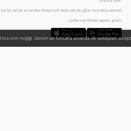
snabba filter.
Tack för att du använder
Klicket
och delar det du gillar med dina vänner!
Ladda ner
Klicket-appen
gratis:
så bra som möjligt. Genom att fortsätta använda vår webbplats accept
öretag
Följ oss
 tjänster
Facebook
Instagram
 Klicket
LinkedIn
n
#klicket