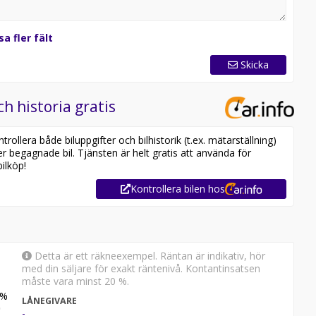
sa fler fält
Skicka
ch historia gratis
ollera både biluppgifter och bilhistorik (t.ex. mätarställning)
er begagnade bil. Tjänsten är helt gratis att använda för
ilköp!
Kontrollera bilen hos
Detta är ett räkneexempel. Räntan är indikativ, hör
med din säljare för exakt räntenivå. Kontantinsatsen
måste vara minst 20 %.
%
LÅNEGIVARE
-