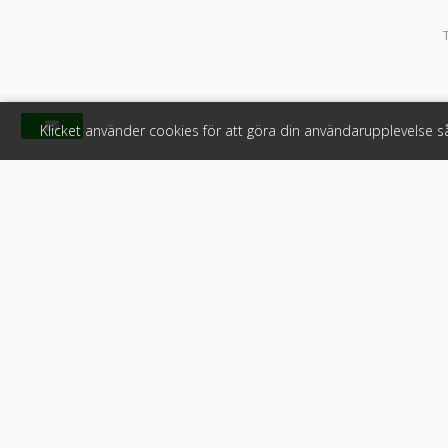
Klicket använder cookies för att göra din användarupplevelse 
Klicket
För f
Om Klicket
Produkter &
Säljtips
Annonsera
Kontakt & support
Bli kund hos
Press
Handlarlogi
Tyck till om Klicket