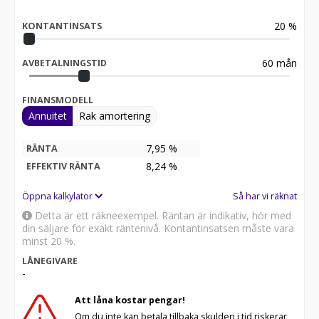
20
%
KONTANTINSATS
60
mån
AVBETALNINGSTID
FINANSMODELL
Annuitet
Rak amortering
7,95 %
RÄNTA
8,24
%
EFFEKTIV RÄNTA
Öppna kalkylator
Så har vi räknat
Detta är ett räkneexempel. Räntan är indikativ, hör med
din säljare för exakt räntenivå. Kontantinsatsen måste vara
minst 20 %.
LÅNEGIVARE
-
Att låna kostar pengar!
Om du inte kan betala tillbaka skulden i tid riskerar