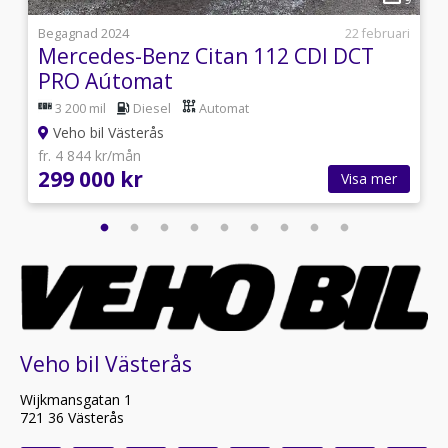
i
Begagnad 2024
22 februari
Mercedes-Benz Citan 112 CDI DCT
PRO Aútomat
3 200 mil
Diesel
Automat
Veho bil Västerås
fr. 4 844 kr/mån
299 000 kr
Visa mer
Veho bil Västerås
Wijkmansgatan 1
721 36 Västerås