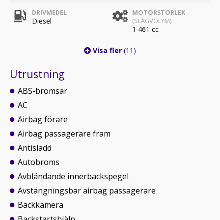
DRIVMEDEL
MOTORSTORLEK
Diesel
(SLAGVOLYM)
1 461 cc
Visa fler
(11)
Utrustning
ABS-bromsar
AC
Airbag förare
Airbag passagerare fram
Antisladd
Autobroms
Avbländande innerbackspegel
Avstängningsbar airbag passagerare
Backkamera
Backstartshjälp