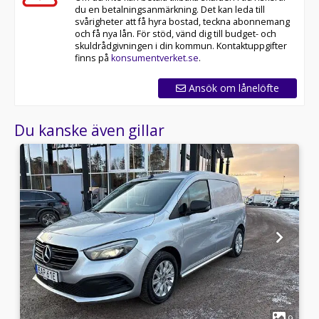
du en betalningsanmärkning. Det kan leda till
svårigheter att få hyra bostad, teckna abonnemang
och få nya lån. För stöd, vänd dig till budget- och
skuldrådgivningen i din kommun. Kontaktuppgifter
finns på
konsumentverket.se
.
Ansök om lånelöfte
Du kanske även gillar
1
8
9