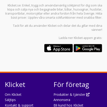
Klicket.se
: Enkel, trygg och användarvänlig söktjänst för dig som ska
köpa och sälja
nya och begagnade bilar
,
båtar
,
husvagnar
,
husbilar
,
transportbilar
,
motorcyklar
eller andra fordon från hela Sverige. Hitta
bäst priser. Upplev våra smarta sökfunktioner med snabba filter.
Tack för att du använder
Klicket
och delar det du gillar med dina
vänner!
Ladda ner
Klicket-appen
gratis:
Klicket
För företag
Om Klicket
Produkter & tjänster
Säljtips
Annonsera
Kontakt & support
Bli kund hos Klicket