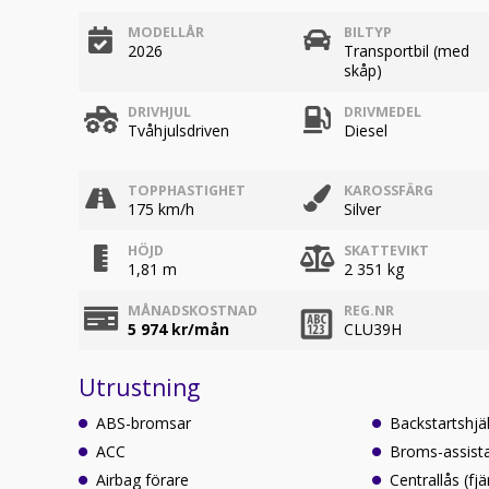
MODELLÅR
BILTYP
2026
Transportbil (med
skåp)
DRIVHJUL
DRIVMEDEL
Tvåhjulsdriven
Diesel
TOPPHASTIGHET
KAROSSFÄRG
175 km/h
Silver
HÖJD
SKATTEVIKT
1,81 m
2 351 kg
MÅNADSKOSTNAD
REG.NR
5 974
kr/mån
CLU39H
Utrustning
ABS-bromsar
Backstartshjä
ACC
Broms-assist
Airbag förare
Centrallås (fjä