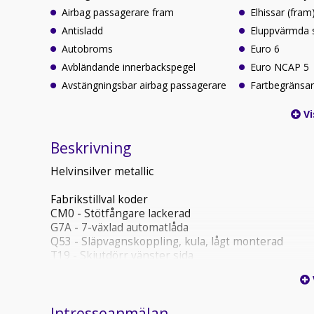
Airbag passagerare fram
Elhissar (fram
Antisladd
Eluppvärmda 
Autobroms
Euro 6
Avbländande innerbackspegel
Euro NCAP 5
Avstängningsbar airbag passagerare
Fartbegränsa
Vi
Beskrivning
Helvinsilver metallic
Fabrikstillval koder
CM0 - Stötfångare lackerad
G7A - 7-växlad automatlåda
Q53 - Släpvagnskoppling, kula, lågt monterad
T19 - Skjutdörr vänster sida
V3L - All-väders matta
V43 - Trägolv
VA2 - Inklädnad lastutrymme i trä upp till taket
Intresseanmälan