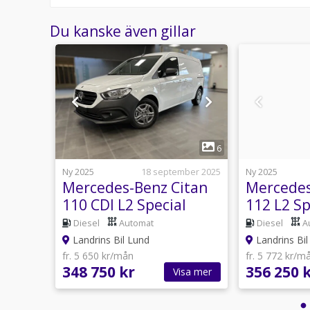
Du kanske även gillar
1
14
6
7 juli
Ny 2025
18 september 2025
Ny 2025
itan
Mercedes-Benz Citan
Mercedes
 6
110 CDI L2 Special
112 L2 Sp
Edition Drag Automat
Skjutdör
Diesel
Automat
Diesel
A
Landrins Bil Lund
Landrins Bil
fr. 5 650 kr/mån
fr. 5 772 kr/m
348 750 kr
356 250 
sa mer
Visa mer