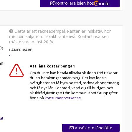
Kontrollera bilen hos
Detta är ett räkneexempel. Räntan är indikativ, hör
med din säljare för exakt räntenivå. Kontantinsatsen
måste vara minst 20 %.
%
LÅNEGIVARE
-
n
Att låna kostar pengar!
Om du inte kan betala tillbaka skulden i tid riskerar
du en betalningsanmärkning. Det kan leda till
svårigheter att få hyra bostad, teckna abonnemang
och få nya lån. För stöd, vänd dig till budget- och
skuldrådgivningen i din kommun. Kontaktuppgifter
finns på
konsumentverket.se
.
at
Ansök om lånelöfte