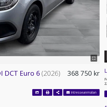
L
DI DCT Euro 6
(2026)
368 750 kr
F
2
Intresseanmälan