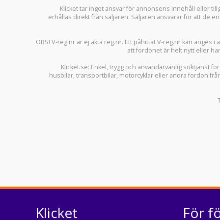
Klicket tar inget ansvar för annonsens innehåll eller ti
erhållas direkt från säljaren. Säljaren ansvarar för att de
OBS! V-reg.nr är ej äkta reg.nr. Ett påhittat V-reg.nr kan anges 
att fordonet är helt nytt eller ha
Klicket.se
: Enkel, trygg och användarvänlig söktjänst fö
husbilar
,
transportbilar
,
motorcyklar
eller andra fordon frå
Klicket
För f