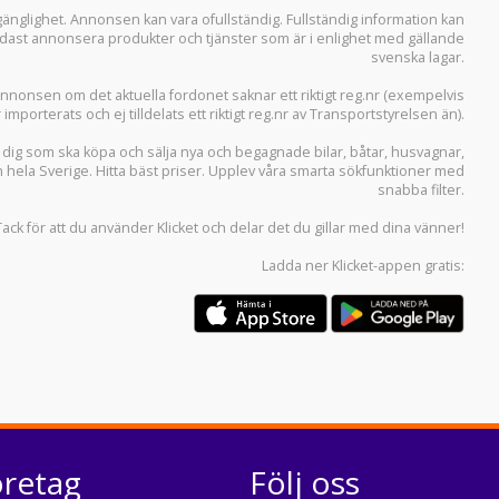
llgänglighet. Annonsen kan vara ofullständig. Fullständig information kan
 endast annonsera produkter och tjänster som är i enlighet med gällande
svenska lagar.
i annonsen om det aktuella fordonet saknar ett riktigt reg.nr (exempelvis
r importerats och ej tilldelats ett riktigt reg.nr av Transportstyrelsen än).
r dig som ska köpa och sälja
nya och begagnade bilar
,
båtar
,
husvagnar
,
n hela Sverige. Hitta bäst priser. Upplev våra smarta sökfunktioner med
snabba filter.
Tack för att du använder
Klicket
och delar det du gillar med dina vänner!
Ladda ner
Klicket-appen
gratis:
öretag
Följ oss