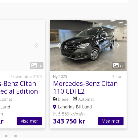
1
1
10
11
4 november 2025
Ny 2025
3 april
N
-Benz Citan
Mercedes-Benz Citan
ecial Edition
110 CDI L2
1
r Hög+Vän
SPECIALEDITON
utomat
Diesel
Automat
AUTOMAT DRAG
 Lund
Landrins Bil Lund
SKJUTDÖRR VÄNSTER
ån
fr. 5 569 kr/mån
f
kr
343 750 kr
3
Visa mer
Visa mer