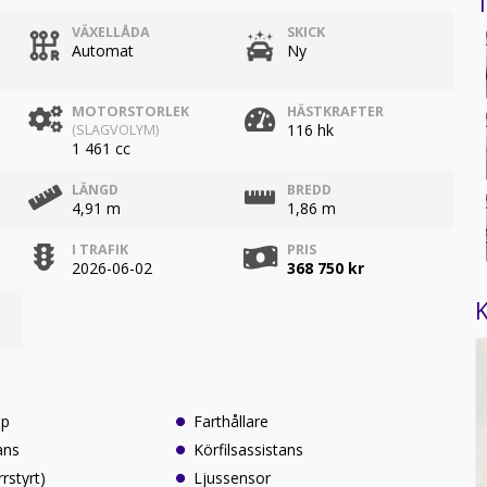
1
VÄXELLÅDA
SKICK
Automat
Ny
MOTORSTORLEK
HÄSTKRAFTER
116 hk
(SLAGVOLYM)
1 461 cc
LÄNGD
BREDD
4,91 m
1,86 m
I TRAFIK
PRIS
2026-06-02
368 750 kr
K
lp
Farthållare
ans
Körfilsassistans
rrstyrt)
Ljussensor