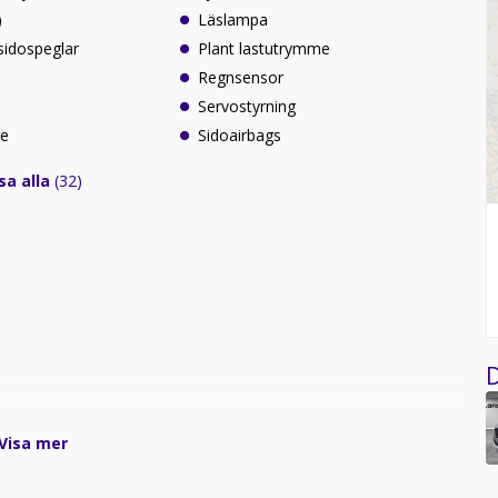
)
Läslampa
sidospeglar
Plant lastutrymme
Regnsensor
Servostyrning
re
Sidoairbags
sa alla
(32)
D
Visa mer