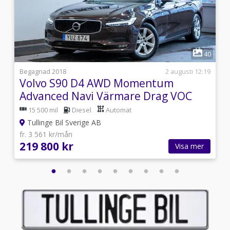
1
4
40
3
Begagnad 2018
2 augusti 12:19
Volvo S90 D4 AWD Momentum
Advanced Navi Värmare Drag VOC
BLIS
15 500 mil
Diesel
Automat
Tullinge Bil Sverige AB
fr. 3 561 kr/mån
219 800 kr
Visa mer