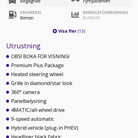
Begagnad
Fyrhjulsdriven
DRIVMEDEL
BRÄNSLEFÖRBRUKNING
Bensin
BLANDAD
Visa fler
(13)
Utrustning
OBS! BOKA FÖR VISNING!
Premium Plus Package
Heated steering wheel
Grille in diamond/star look
360° camera
Panelbelysning
4MATIC/all-wheel drive
9-speed automatic
Hybrid vehicle (plug-in PHEV)
Headliner black fabric