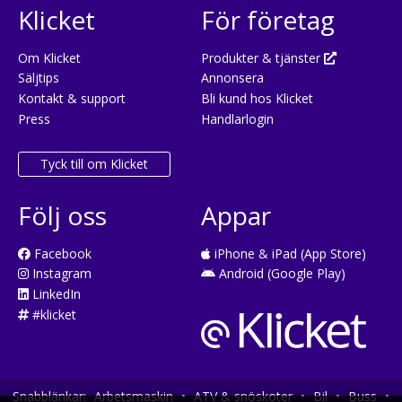
Klicket
För företag
Om Klicket
Produkter & tjänster
Säljtips
Annonsera
Kontakt & support
Bli kund hos Klicket
Press
Handlarlogin
Tyck till om Klicket
Följ oss
Appar
Facebook
iPhone & iPad (App Store)
Instagram
Android (Google Play)
LinkedIn
#klicket
Snabblänkar:
Arbetsmaskin
•
ATV & snöskoter
•
Bil
•
Buss
•