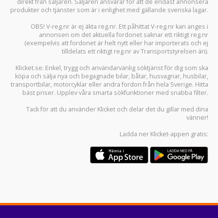
direkt från säljaren. Säljaren ansvarar för att de endast annonsera
produkter och tjänster som är i enlighet med gällande svenska lagar.
OBS! V-reg.nr är ej äkta reg.nr. Ett påhittat V-reg.nr kan anges i
annonsen om det aktuella fordonet saknar ett riktigt reg.nr
(exempelvis att fordonet är helt nytt eller har importerats och ej
tilldelats ett riktigt reg.nr av Transportstyrelsen än).
Klicket.se
: Enkel, trygg och användarvänlig söktjänst för dig som ska
köpa och sälja
nya och begagnade bilar
,
båtar
,
husvagnar
,
husbilar
,
transportbilar
,
motorcyklar
eller andra fordon från hela Sverige. Hitta
bäst priser. Upplev våra smarta sökfunktioner med snabba filter.
Tack för att du använder
Klicket
och delar det du gillar med dina
vänner!
Ladda ner
Klicket-appen
gratis: