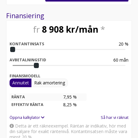
Finansiering
fr
8 908
kr/mån
*
20
%
KONTANTINSATS
60
mån
AVBETALNINGSTID
FINANSMODELL
Annuitet
Rak amortering
7,95 %
RÄNTA
8,25
%
EFFEKTIV RÄNTA
Öppna kalkylator
Så har vi räknat
Detta är ett räkneexempel. Räntan är indikativ, hör med
din säljare för exakt räntenivå. Kontantinsatsen måste vara
minst 20 %.