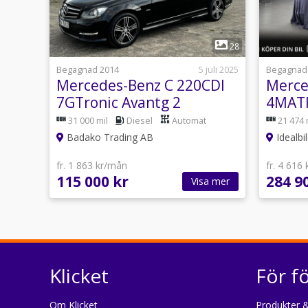
1
28
Begagnad 2014
5 juli 2025
Begagnad
Mercedes-Benz C 220CDI
Merce
7GTronic Avantg 2
4MATI
Brukare 170Hk Nybes
31 000 mil
Diesel
Automat
21 474 
Badako Trading AB
Idealbi
fr. 1 863 kr/mån
fr. 4 616
115 000 kr
284 9
Visa mer
Klicket
För f
Om Klicket
Produkter &