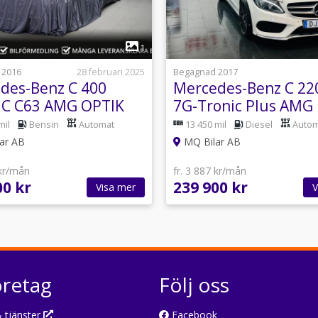
1
1
 2016
28 februari 2025
Begagnad 2017
des-Benz C 400
Mercedes-Benz C 22
C C63 AMG OPTIK
7G-Tronic Plus AMG
Panoramatak|GPS 1
mil
Bensin
Automat
13 450 mil
Diesel
Autom
lar AB
MQ Bilar AB
 kr/mån
fr. 3 887 kr/mån
00 kr
239 900 kr
Visa mer
V
öretag
Följ oss
 tjänster
Facebook