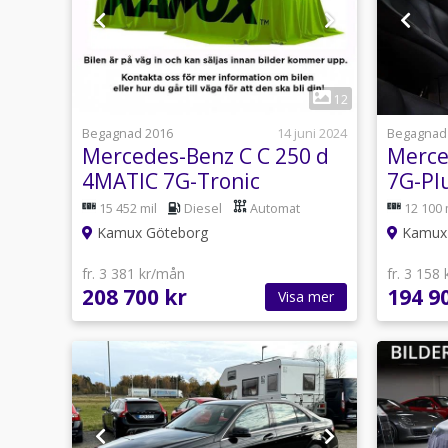
1
12
Begagnad 2016
14 juni 2024
Begagnad
Mercedes-Benz C C 250 d
Merce
4MATIC 7G-Tronic
7G-Pl
Panorama, 204hK
Navi
15 452 mil
Diesel
Automat
12 100 
Kamux Göteborg
Kamux 
fr. 3 381 kr/mån
fr. 3 158
208 700 kr
194 9
Visa mer