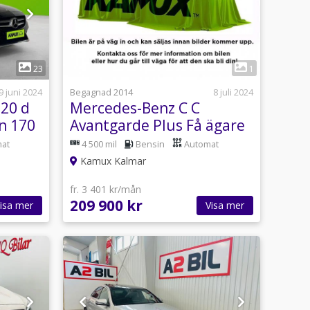
23
1
9 juni 2024
Begagnad 2014
8 juli 2024
220 d
Mercedes-Benz C C
n 170
Avantgarde Plus Få ägare
H/K 184hk
at
4 500 mil
Bensin
Automat
Kamux Kalmar
fr. 3 401 kr/mån
209 900 kr
isa mer
Visa mer