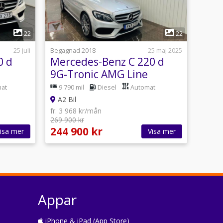
1
22
22
25 juli
Begagnad 2018
25 maj 2025
0 d
Mercedes-Benz C 220 d
9G-Tronic AMG Line
70hk
/Panorama
at
9 790 mil
Diesel
Automat
A2 Bil
fr. 3 968 kr/mån
269 900 kr
244 900 kr
isa mer
Visa mer
Appar
iPhone & iPad (App Store)