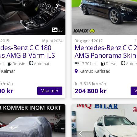
1
1
25
 2015
16 juni 2024
Begagnad 2017
2
des-Benz C C 180
Mercedes-Benz C C 
us AMG B-Värm ILS
AMG Panorama Skin
hk
mil
Bensin
Automat
17 701 mil
Diesel
Autom
Kalmar
Kamux Karlstad
 kr/mån
fr. 3 318 kr/mån
00 kr
204 800 kr
Visa mer
V