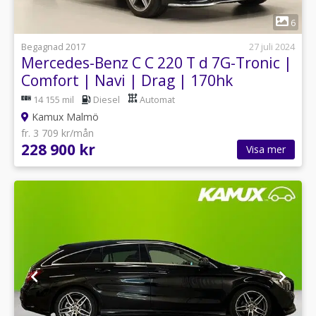
1
6
Begagnad 2017
27 juli 2024
Mercedes-Benz C C 220 T d 7G-Tronic |
Comfort | Navi | Drag | 170hk
14 155 mil
Diesel
Automat
Kamux Malmö
fr. 3 709 kr/mån
228 900 kr
Visa mer