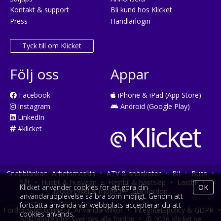
Kontakt & support
Bli kund hos Klicket
Press
Handlarlogin
Tyck till om Klicket
Följ oss
Appar
Facebook
iPhone & iPad (App Store)
Instagram
Android (Google Play)
LinkedIn
#klicket
Snabblänkar:
Arbetsmaskin
•
ATV & snöskoter
•
Bil
•
Buss
•
Båt
•
Husbil & husvagn
•
Hästbil & hästsläp
•
Lastbil
•
Klicket använder cookies för att göra din
OK
Motorcykel & moped
•
Släpfordon
användarupplevelse så bra som möjligt. Genom att
fortsätta använda vår webbplats accepterar du att
Fordonsköp online
•
Användarvillkor
•
Integritetspolicy & GDPR
•
cookies används.
Söktjänsten för Sveriges alla fordon
•
© 2026 Klicket.se