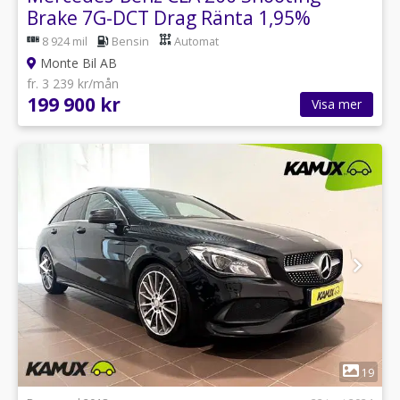
Brake 7G-DCT Drag Ränta 1,95%
8 924 mil
Bensin
Automat
Monte Bil AB
fr. 3 239 kr/mån
199 900 kr
Visa mer
1
19