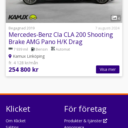
1
4
Begagnad 2019
7 augusti 2024
Mercedes-Benz Cla CLA 200 Shooting
Brake AMG Pano H/K Drag
7 939 mil
Bensin
Automat
Kamux Linköping
fr. 4 128 kr/mån
254 800 kr
Visa mer
Klicket
För företag
Om Klicket
Produkter & tjänster
Säljtips
Annonsera