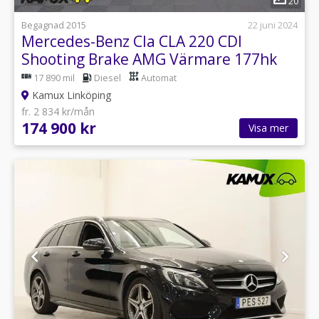
20
Begagnad 2015
22 juni 2024
Mercedes-Benz Cla CLA 220 CDI
Shooting Brake AMG Värmare 177hk
17 890 mil
Diesel
Automat
Kamux Linköping
fr. 2 834 kr/mån
174 900 kr
Visa mer