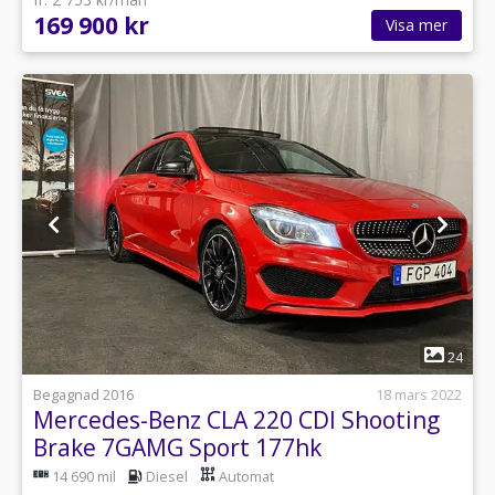
169 900 kr
Visa mer
1
24
Begagnad 2016
18 mars 2022
Mercedes-Benz CLA 220 CDI Shooting
Brake 7GAMG Sport 177hk
14 690 mil
Diesel
Automat