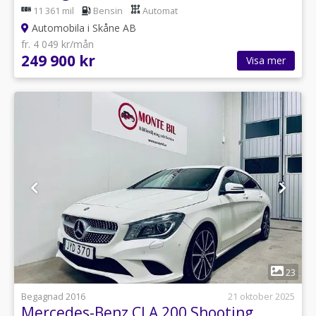
11 361 mil
Bensin
Automat
Automobila i Skåne AB
fr. 4 049 kr/mån
249 900 kr
Visa mer
1
23
Begagnad 2016
21 oktober 2025
Mercedes-Benz CLA 200 Shooting