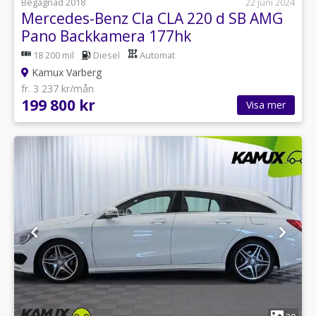
Begagnad 2018
22 juni 2024
Mercedes-Benz Cla CLA 220 d SB AMG
Pano Backkamera 177hk
18 200 mil
Diesel
Automat
Kamux Varberg
fr. 3 237 kr/mån
199 800 kr
Visa mer
1