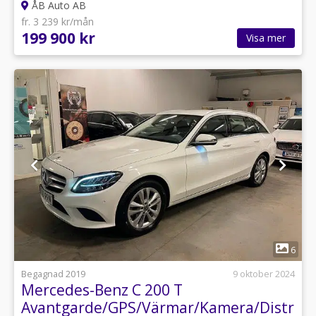
ÅB Auto AB
fr. 3 239 kr/mån
199 900 kr
Visa mer
1
6
Begagnad 2019
9 oktober 2024
Mercedes-Benz C 200 T
Avantgarde/GPS/Värmar/Kamera/Distroni