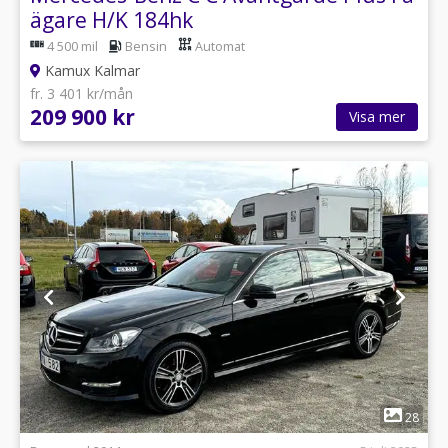
ägare H/K 184hk
4 500 mil
Bensin
Automat
Kamux Kalmar
fr. 3 401 kr/mån
209 900 kr
Visa mer
1
28