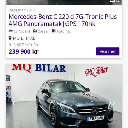
22
Begagnad 2017
25 juli
Mercedes-Benz C 220 d 7G-Tronic Plus
AMG Panoramatak|GPS 170hk
13 450 mil
Diesel
Automat
MQ Bilar AB
fr. 3 887 kr/mån
239 900 kr
Visa mer