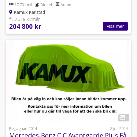
17 701 mil
Diesel
Automat
Kamux Karlstad
fr. 3 318 kr/mån
204 800 kr
Visa mer
1
Begagnad 2014
8 juli 2024
Mercedes-Benz C C Avantgarde Plus Få