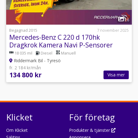
1
26
Begagnad 2015
7 november 2025
Mercedes-Benz C 220 d 170hk
Dragkrok Kamera Navi P-Sensorer
18 035 mil
Diesel
Manuell
Riddermark Bil - Tyresö
fr. 2 184 kr/mån
134 800 kr
Visa mer
Klicket
För företag
Om Klicket
Produkter & tjänster
Säljtips
Annonsera