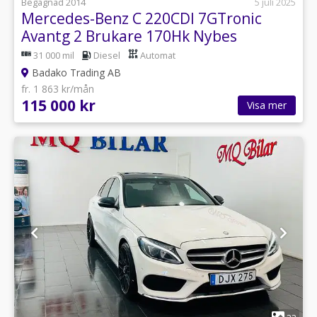
Begagnad 2014
5 juli 2025
Mercedes-Benz C 220CDI 7GTronic
Avantg 2 Brukare 170Hk Nybes
31 000 mil
Diesel
Automat
Badako Trading AB
fr. 1 863 kr/mån
115 000 kr
Visa mer
1