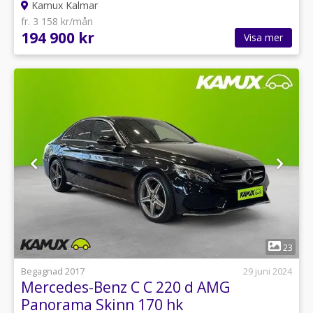
Kamux Kalmar
fr. 3 158 kr/mån
194 900 kr
Visa mer
1
23
Begagnad 2017
29 juni 2024
Mercedes-Benz C C 220 d AMG
Panorama Skinn 170 hk