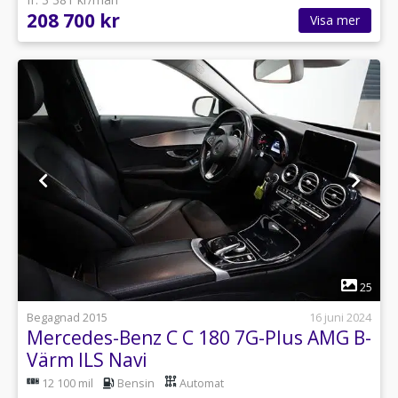
208 700 kr
Visa mer
1
25
Begagnad 2015
16 juni 2024
Mercedes-Benz C C 180 7G-Plus AMG B-
Värm ILS Navi
12 100 mil
Bensin
Automat