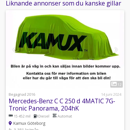
Liknande annonser som du kanske gillar
1
12
Begagnad 2016
14 juni 2024
Mercedes-Benz C C 250 d 4MATIC 7G-
Tronic Panorama, 204hK
15 452 mil
Diesel
Automat
Kamux Göteborg
fr. 3 381 kr/mån