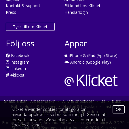
Kontakt & support
Bli kund hos Klicket
Press
Handlarlogin
Tyck till om Klicket
Följ oss
Appar
Facebook
iPhone & iPad (App Store)
Instagram
Android (Google Play)
LinkedIn
#klicket
Snabblänkar:
Arbetsmaskin
•
ATV & snöskoter
•
Bil
•
Buss
•
Båt
•
Husbil & husvagn
•
Hästbil & hästsläp
•
Lastbil
•
Klicket använder cookies för att göra din
OK
Motorcykel & moped
•
Släpfordon
användarupplevelse så bra som möjligt. Genom att
fortsätta använda vår webbplats accepterar du att
Fordonsköp online
•
Användarvillkor
•
Integritetspolicy & GDPR
•
cookies används.
Söktjänsten för Sveriges alla fordon
•
© 2026 Klicket.se