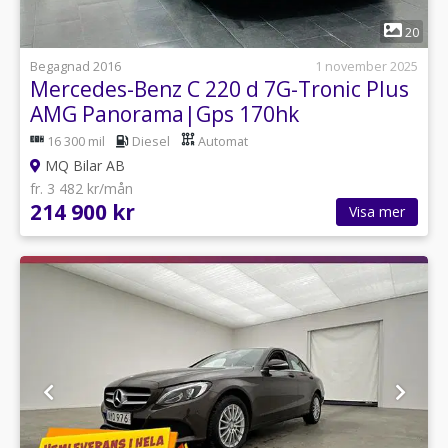
1
20
Begagnad 2016
1 november 2025
Mercedes-Benz C 220 d 7G-Tronic Plus
AMG Panorama|Gps 170hk
16 300 mil
Diesel
Automat
MQ Bilar AB
fr. 3 482 kr/mån
214 900 kr
Visa mer