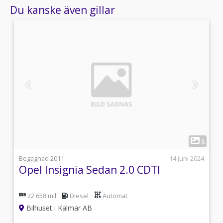
Du kanske även gillar
1
6
8
i
Begagnad 2011
14 juni 2024
Opel Insignia Sedan 2.0 CDTI
22 658 mil
Diesel
Automat
Bilhuset i Kalmar AB