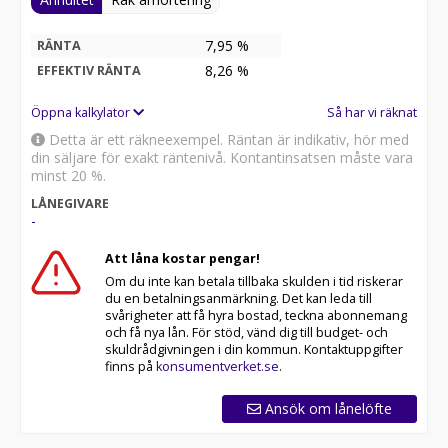
7,95 %
RÄNTA
8,26
%
EFFEKTIV RÄNTA
Öppna kalkylator
Så har vi räknat
Detta är ett räkneexempel. Räntan är indikativ, hör med
din säljare för exakt räntenivå. Kontantinsatsen måste vara
minst 20 %.
LÅNEGIVARE
-
Att låna kostar pengar!
Om du inte kan betala tillbaka skulden i tid riskerar
du en betalningsanmärkning. Det kan leda till
svårigheter att få hyra bostad, teckna abonnemang
och få nya lån. För stöd, vänd dig till budget- och
skuldrådgivningen i din kommun. Kontaktuppgifter
finns på
konsumentverket.se
.
Ansök om lånelöfte