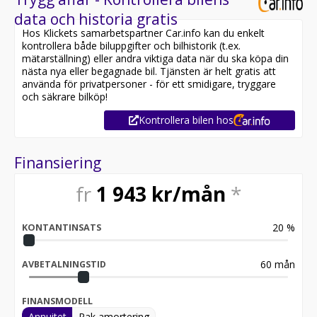
data och historia gratis
Hos Klickets samarbetspartner Car.info kan du enkelt
kontrollera både biluppgifter och bilhistorik (t.ex.
mätarställning) eller andra viktiga data när du ska köpa din
nästa nya eller begagnade bil. Tjänsten är helt gratis att
använda för privatpersoner - för ett smidigare, tryggare
och säkrare bilköp!
Kontrollera bilen hos
Finansiering
fr
1 943
kr/mån
*
20
%
KONTANTINSATS
60
mån
AVBETALNINGSTID
FINANSMODELL
Annuitet
Rak amortering