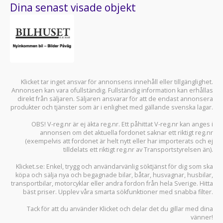
Dina senast visade objekt
Klicket tar inget ansvar för annonsens innehåll eller tillgänglighet.
Annonsen kan vara ofullständig. Fullständig information kan erhållas
direkt från säljaren. Säljaren ansvarar för att de endast annonsera
produkter och tjänster som är i enlighet med gällande svenska lagar.
OBS! V-reg.nr är ej äkta reg.nr. Ett påhittat V-reg.nr kan anges i
annonsen om det aktuella fordonet saknar ett riktigt reg.nr
(exempelvis att fordonet är helt nytt eller har importerats och ej
tilldelats ett riktigt reg.nr av Transportstyrelsen än).
Klicket.se
: Enkel, trygg och användarvänlig söktjänst för dig som ska
köpa och sälja
nya och begagnade bilar
,
båtar
,
husvagnar
,
husbilar
,
transportbilar
,
motorcyklar
eller andra fordon från hela Sverige. Hitta
bäst priser. Upplev våra smarta sökfunktioner med snabba filter.
Tack för att du använder
Klicket
och delar det du gillar med dina
vänner!