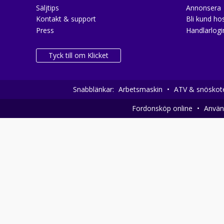
Säljtips
Annonsera
Kontakt & support
Bli kund hos
Press
Handlarlogi
Tyck till om Klicket
Snabblänkar:
Arbetsmaskin
•
ATV & snöskot
Fordonsköp online
•
Använd