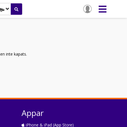
ken inte kapats.
Appar
iPhone & iPad (App Store)