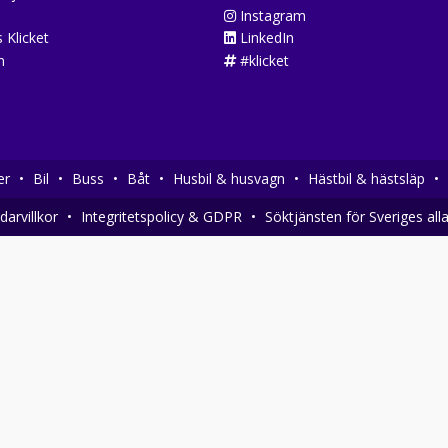
Instagram
 Klicket
LinkedIn
n
#klicket
er
•
Bil
•
Buss
•
Båt
•
Husbil & husvagn
•
Hästbil & hästsläp
•
arvillkor
•
Integritetspolicy & GDPR
•
Söktjänsten för Sveriges all