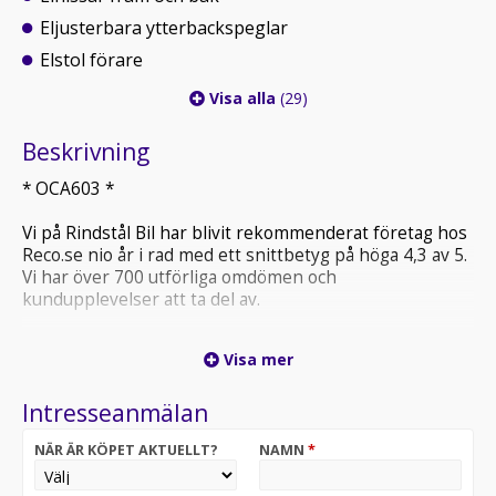
Eljusterbara ytterbackspeglar
Elstol förare
Visa alla
(29)
Beskrivning
* OCA603 *
Vi på Rindstål Bil har blivit rekommenderat företag hos
Reco.se nio år i rad med ett snittbetyg på höga 4,3 av 5.
Vi har över 700 utförliga omdömen och
kundupplevelser att ta del av.
Ett urval av bilens utrustning är:
Visa mer
- Bluetooth
- Multifunktionsratt
Intresseanmälan
- Parkeringssensorer (fram och bak)
…och givetvis mycket mer som du hittar längre ner där
NÄR ÄR KÖPET AKTUELLT?
NAMN
*
bilens utrustning listas.