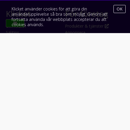
Klicket använder cookies för att göra din
OK
Klicket
För företag
användarupplevelse så bra som möjligt. Genom att
fortsätta använda vår webbplats accepterar du att
cookies används.
Om Klicket
Produkter & tjänster
Säljtips
Annonsera
Kontakt & support
Bli kund hos Klicket
Press
Handlarlogin
Tyck till om Klicket
Följ oss
Appar
Facebook
iPhone & iPad (App Store)
Instagram
Android (Google Play)
LinkedIn
#klicket