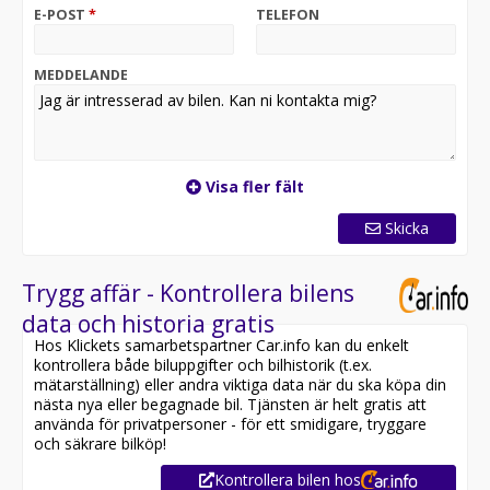
Vi byter gärna in ditt nuvarande fordon oavsett märke,
E-POST
*
TELEFON
modell, ålder och miltal.
Vi erbjuder dessutom hemleverans i hela Sverige och
går gärna igenom fordonet på distans genom
MEDDELANDE
videosamtal.
Tack vare våra attraktiva priser rekommenderar vi dig
alltid att kontakta oss före besök för att säkerställa att
fordonet fortfarande finns kvar. Ni når oss på telefon
Visa fler fält
08-562 09 210 eller e-post info@rindstalbil.se.
Skicka
Till denna bil erbjuder vi möjlighet att köpa till
vinterhjul i form av friktionsdäck på 16"
aluminiumfälgar.
Trygg affär - Kontrollera bilens
data och historia gratis
- Bilen har en deklarerad förbrukning på 0,51 l/mil vid
Hos Klickets samarbetspartner Car.info kan du enkelt
landsvägskörning.
kontrollera både biluppgifter och bilhistorik (t.ex.
- Bilen har en fordonsskatt om 1 042 kr/år.
mätarställning) eller andra viktiga data när du ska köpa din
- Bilen levereras nybesiktigad.
nästa nya eller begagnade bil. Tjänsten är helt gratis att
- Bilen levereras nyservad.
använda för privatpersoner - för ett smidigare, tryggare
och säkrare bilköp!
Vid köp ingår 1 mån dock max 100 mils
Kontrollera bilen hos
Trafiksäkerhetsgaranti. Vi erbjuder möjlighet att köpa