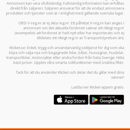
Annonsen kan vara ofullständig. Fullständig information kan erhållas
direkt från säljaren. Säljaren ansvarar för att de endast annonsera
produkter och tjänster som är i enlighet med gällande svenska lagar.
OBS! V-reg.nr är ej äkta reg.nr. Ett påhittat V-reg.nr kan anges i
annonsen om det aktuella fordonet saknar ett riktigt reg.nr
(exempelvis att fordonet är helt nytt eller har importerats och ej
tilldelats ett riktigt reg.nr av Transportstyrelsen än).
Klicket.se
: Enkel, trygg och användarvänlig söktjänst för dig som ska
köpa och sälja
nya och begagnade bilar
,
båtar
,
husvagnar
,
husbilar
,
transportbilar
,
motorcyklar
eller andra fordon från hela Sverige. Hitta
bäst priser. Upplev våra smarta sökfunktioner med snabba filter.
Tack för att du använder
Klicket
och delar det du gillar med dina
vänner!
Ladda ner
Klicket-appen
gratis: