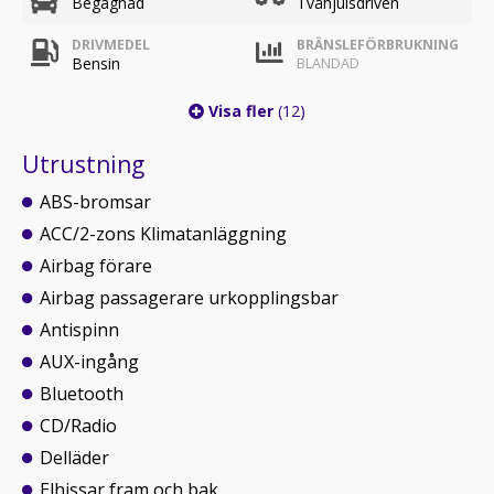
Begagnad
Tvåhjulsdriven
DRIVMEDEL
BRÄNSLEFÖRBRUKNING
Bensin
BLANDAD
Visa fler
(12)
Utrustning
ABS-bromsar
ACC/2-zons Klimatanläggning
Airbag förare
Airbag passagerare urkopplingsbar
Antispinn
AUX-ingång
Bluetooth
CD/Radio
Delläder
Elhissar fram och bak