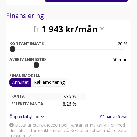
till förlängd garanti med utökad omfattning.
Bilen levereras med två veckors kostnadsfri
Finansiering
helförsäkring via Trygg-Hansa samt ett erbjudande på
upp till 25% rabatt första året. En administrativ avgift
fr
1 943
kr/mån
*
tillkommer.
Vi tar emot din betalning via banköverföring eller
20
%
KONTANTINSATS
Swish. Vi har valt att inte acceptera kortbetalning till
följd av dess kostnader för att bibehålla attraktiva
priser på våra bilar.
60
mån
AVBETALNINGSTID
Detta fordon är tillgängligt för exportförsäljning. This
FINANSMODELL
vehicle is available for export.
Annuitet
Rak amortering
Varmt välkomna!
7,95 %
RÄNTA
Rindstål Bil AB
8,26
%
EFFEKTIV RÄNTA
Maskingatan 7, 195 60 Arlandastad
08-562 09 210 / info@rindstalbil.se
Öppna kalkylator
Så har vi räknat
Detta är ett räkneexempel. Räntan är indikativ, hör med
Öppettider:
din säljare för exakt räntenivå. Kontantinsatsen måste vara
minst 20 %.