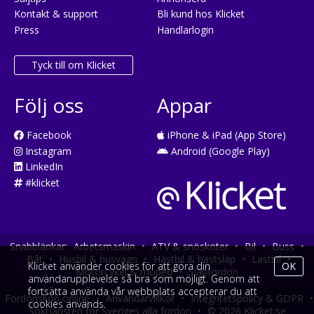
Kontakt & support
Bli kund hos Klicket
Press
Handlarlogin
Tyck till om Klicket
Följ oss
Appar
Facebook
iPhone & iPad (App Store)
Instagram
Android (Google Play)
LinkedIn
#klicket
Snabblänkar:
Arbetsmaskin
•
ATV & snöskoter
•
Bil
•
Buss
•
Båt
•
Husbil & husvagn
•
Hästbil & hästsläp
•
Lastbil
•
Klicket använder cookies för att göra din
OK
Motorcykel & moped
•
Släpfordon
användarupplevelse så bra som möjligt. Genom att
fortsätta använda vår webbplats accepterar du att
Fordonsköp online
•
Användarvillkor
•
Integritetspolicy & GDPR
•
cookies används.
Söktjänsten för Sveriges alla fordon
•
© 2026 Klicket.se