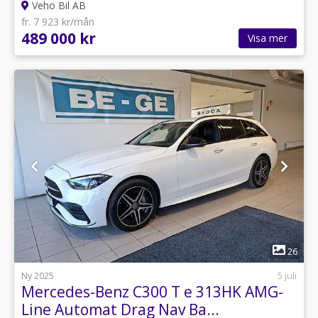
Veho Bil AB
fr. 7 923 kr/mån
489 000 kr
Visa mer
1
26
Ny 2025
5 juli
Mercedes-Benz C300 T e 313HK AMG-
Line Automat Drag Nav Ba...