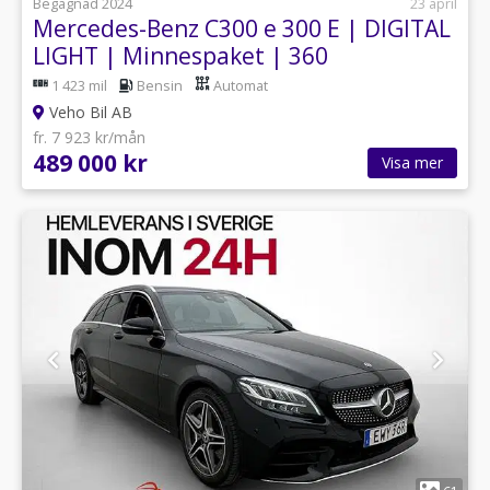
Begagnad 2024
23 april
Mercedes-Benz C300 e 300 E | DIGITAL
LIGHT | Minnespaket | 360
1 423 mil
Bensin
Automat
Veho Bil AB
fr. 7 923 kr/mån
489 000 kr
Visa mer
1