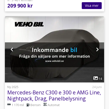
209 900 kr
Visa mer
1
14
Ny 2025
24 juni
Mercedes-Benz C300 e 300 e AMG Line,
Nightpack, Drag, Panelbelysning
1 170 mil
Bensin
Automat