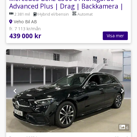
Advanced Plus | Drag | Backkamera |
2 381 mil
Hybrid el/bensin
Automat
Veho Bil AB
fr. 7 113 kr/mån
439 000 kr
Visa mer
1
6