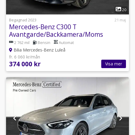
1
20
Begagnad 2023
21 maj
Mercedes-Benz C300 T
Avantgarde/Backkamera/Moms
2 762 mil
Bensin
Automat
Bilia Mercedes-Benz Luleå
fr. 6 060 kr/mån
374 000 kr
Visa mer