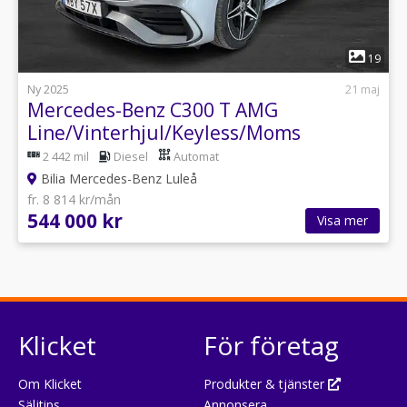
1
19
Ny 2025
21 maj
Mercedes-Benz C300 T AMG
Line/Vinterhjul/Keyless/Moms
2 442 mil
Diesel
Automat
Bilia Mercedes-Benz Luleå
fr. 8 814 kr/mån
544 000 kr
Visa mer
Klicket
För företag
Om Klicket
Produkter & tjänster
Säljtips
Annonsera