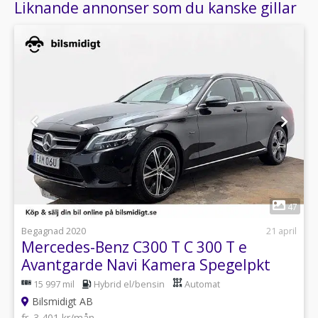
Liknande annonser som du kanske gillar
1
47
Begagnad 2020
21 april
Mercedes-Benz C300 T C 300 T e
Avantgarde Navi Kamera Spegelpkt
MOMS 320hk
15 997 mil
Hybrid el/bensin
Automat
Bilsmidigt AB
fr. 3 401 kr/mån