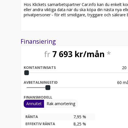
Möjlighet till 12-60 månaders garanti
Hos Klickets samarbetspartner Car.info kan du enkelt kontr
eller andra viktiga data när du ska köpa din nästa nya ell
Servicehistorik:
privatpersoner - för ett smidigare, tryggare och säkrare b
2026-06-30 - 1991 mil
Besök
för att:
Finansiering
• Se närbilder och film på bilen
• Reservera bilen direkt online
fr
7 693
kr/mån
*
• Få mer info om utrustning och tillval
Därför ska du välja Riddermark Bil:
20
KONTANTINSATS
* Störst i Sverige på begagnade bilar
* Erbjuder hemleverans i hela Sverige
* 14 dagars helförsäkring via Folksam
60
må
AVBETALNINGSTID
* Över 10 tusen omdömen på Trustpilot
* Våra bilar är testade på över 100 punkter
FINANSMODELL
* Kvalitetssäkrade bilar
Annuitet
Rak amortering
RIDDERMARK BIL TRYGGHETSPAKET:
Skydda din bil med vårt trygghetspaket. Välj mell
7,95 %
RÄNTA
hjuluppsättningar till bra priser. Gör ditt bilköp tr
8,25
%
EFFEKTIV RÄNTA