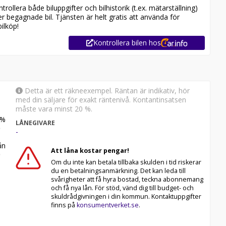
ollera både biluppgifter och bilhistorik (t.ex. mätarställning)
er begagnade bil. Tjänsten är helt gratis att använda för
ilköp!
Kontrollera bilen hos
Detta är ett räkneexempel. Räntan är indikativ, hör
med din säljare för exakt räntenivå. Kontantinsatsen
måste vara minst 20 %.
%
LÅNEGIVARE
-
n
Att låna kostar pengar!
Om du inte kan betala tillbaka skulden i tid riskerar
du en betalningsanmärkning. Det kan leda till
svårigheter att få hyra bostad, teckna abonnemang
och få nya lån. För stöd, vänd dig till budget- och
skuldrådgivningen i din kommun. Kontaktuppgifter
an 12-60 månaders garanti och komplettera med extra
finns på
konsumentverket.se
.
yggt och enkelt hos oss.