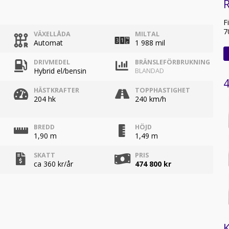
R
F
7
VÄXELLÅDA
MILTAL
Automat
1 988 mil
DRIVMEDEL
BRÄNSLEFÖRBRUKNING
Hybrid el/bensin
BLANDAD
4
HÄSTKRAFTER
TOPPHASTIGHET
204 hk
240 km/h
BREDD
HÖJD
1,90 m
1,49 m
SKATT
PRIS
ca 360 kr/år
474 800 kr
K