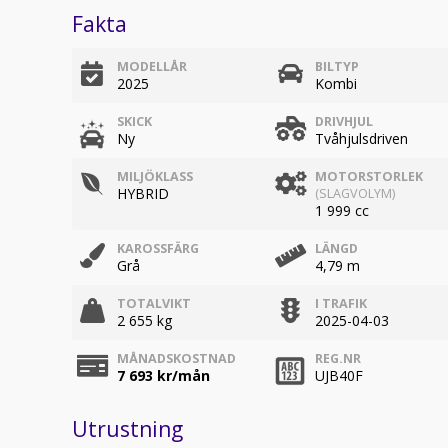
Fakta
MODELLÅR
BILTYP
2025
Kombi
SKICK
DRIVHJUL
Ny
Tvåhjulsdriven
MILJÖKLASS
MOTORSTORLEK
HYBRID
(SLAGVOLYM)
1 999 cc
KAROSSFÄRG
LÄNGD
Grå
4,79 m
TOTALVIKT
I TRAFIK
2 655 kg
2025-04-03
MÅNADSKOSTNAD
REG.NR
7 693
kr/mån
UJB40F
Utrustning