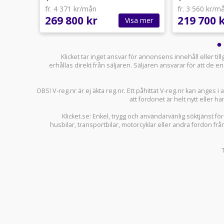
fr. 4 371 kr/mån
fr. 3 560 kr/m
269 800 kr
219 700 
sa mer
Visa mer
Klicket tar inget ansvar för annonsens innehåll eller ti
erhållas direkt från säljaren. Säljaren ansvarar för att de
OBS! V-reg.nr är ej äkta reg.nr. Ett påhittat V-reg.nr kan anges 
att fordonet är helt nytt eller ha
Klicket.se
: Enkel, trygg och användarvänlig söktjänst fö
husbilar
,
transportbilar
,
motorcyklar
eller andra fordon frå