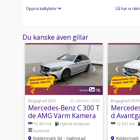
Med korta lagertider försvinner våra bilar snabbt! Ri
Öppna kalkylator
Så har vi räkn
erbjuder även skräddarsydd finansiering och 14 dag
Se hur vi genomför våra tester här:
Telefontider:
Du kanske även gillar
Besökstider i butik:
Välkomna!
Utrustning/Tillbehör:
Leasbar / MOMS,AMG Sport,Navigation,Backkamera,
bagagelucka,Alcantara/skinn,Apple CarPlay,Android
1
55
36
farthållare,Aircondition,Dragkrok,Farthållare,Hels
bak,Multifunktionsratt,AC och klimatanläggning,Fjä
25 juli
Begagnad 2021
25 oktober 2025
Begagnad 2019
fram och bak,Elinfällbara sidospeglar,Sätesvärme 
LA
Mercedes-Benz C 300 T
Mercedes
ingång,Rails,Färddator,AC,Bluetooth
AMG
de AMG Värm Kamera
d Avantg
a
Navi Ambient
Drag Bur
Automat
15 497 mil
Hybrid el/diesel
13 331 mil
Automat
s
Riddermark Bil - Halmstad
Riddermark B