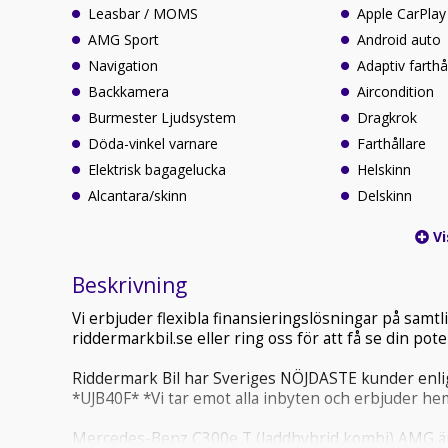
Leasbar / MOMS
Apple CarPlay
AMG Sport
Android auto
Navigation
Adaptiv farthå
Backkamera
Aircondition
Burmester Ljudsystem
Dragkrok
Döda-vinkel varnare
Farthållare
Elektrisk bagagelucka
Helskinn
Alcantara/skinn
Delskinn
Vi
Beskrivning
Vi erbjuder flexibla finansieringslösningar på sam
riddermarkbil.se eller ring oss för att få se din po
Riddermark Bil har Sveriges NÖJDASTE kunder enlig
*UJB40F* *Vi tar emot alla inbyten och erbjuder hem
Mercedes-Benz C300e T (laddhybrid kombi) AMG är