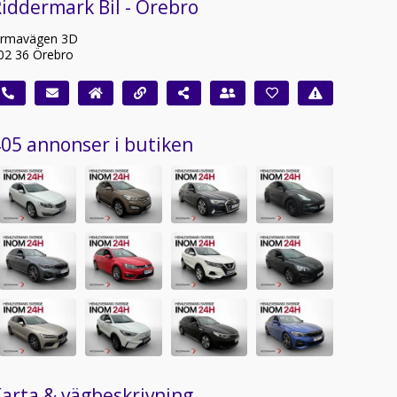
iddermark Bil - Örebro
irmavägen 3D
02 36 Örebro
05 annonser i butiken
arta & vägbeskrivning