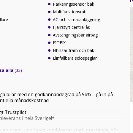
Parkeringssensor bak
Multifunktionsratt
llare
AC och klimatanläggning
Fjärrstyrt centrallås
Avstängningsbar airbag
ISOFIX
Elhissar fram och bak
Elinfällbara sidospeglar
sa alla
(33)
tliga bilar med en godkännandegrad på 96% – gå in på
tentiella månadskostnad.
t Trustpilot
leverans i hela Sverige!*
 en premiumbil som kombinerar stark prestanda, hög