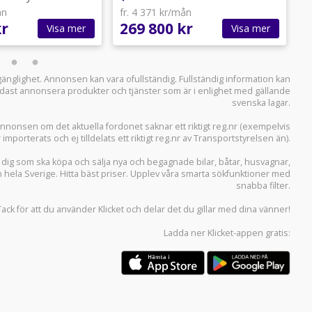
ån
fr. 4 371 kr/mån
f
kr
269 800 kr
1
Visa mer
Visa mer
llgänglighet. Annonsen kan vara ofullständig. Fullständig information kan
 endast annonsera produkter och tjänster som är i enlighet med gällande
svenska lagar.
i annonsen om det aktuella fordonet saknar ett riktigt reg.nr (exempelvis
r importerats och ej tilldelats ett riktigt reg.nr av Transportstyrelsen än).
r dig som ska köpa och sälja
nya och begagnade bilar
,
båtar
,
husvagnar
,
n hela Sverige. Hitta bäst priser. Upplev våra smarta sökfunktioner med
snabba filter.
Tack för att du använder
Klicket
och delar det du gillar med dina vänner!
Ladda ner
Klicket-appen
gratis: