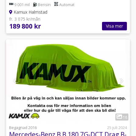
0,54l/mil!
9 001 mil
Bensin
Automat
Kamux Halmstad
fr. 3 075 kr/mån
189 800 kr
Visa mer
1
18
Begagnad 2016
25 juli 2024
Mercedes-Benz B B 180 7G-DCT Drag B-