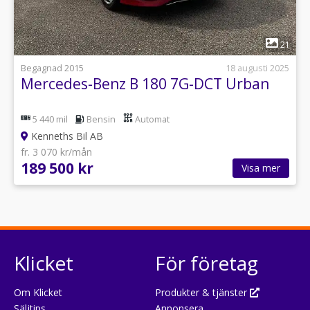
1
21
Begagnad 2015
18 augusti 2025
Mercedes-Benz B 180 7G-DCT Urban
5 440 mil
Bensin
Automat
Kenneths Bil AB
fr. 3 070 kr/mån
189 500 kr
Visa mer
Klicket
För företag
Om Klicket
Produkter & tjänster
Säljtips
Annonsera