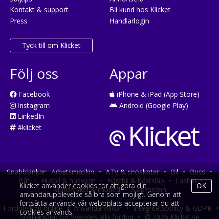
Kontakt & support
Bli kund hos Klicket
Press
Handlarlogin
Tyck till om Klicket
Följ oss
Appar
Facebook
iPhone & iPad (App Store)
Instagram
Android (Google Play)
LinkedIn
#klicket
Snabblänkar:
Arbetsmaskin
•
ATV & snöskoter
•
Bil
•
Buss
•
Båt
•
Husbil & husvagn
•
Hästbil & hästsläp
•
Lastbil
•
Klicket använder cookies för att göra din
OK
Motorcykel & moped
•
Släpfordon
användarupplevelse så bra som möjligt. Genom att
fortsätta använda vår webbplats accepterar du att
Fordonsköp online
•
Användarvillkor
•
Integritetspolicy & GDPR
•
cookies används.
Söktjänsten för Sveriges alla fordon
•
© 2026 Klicket.se