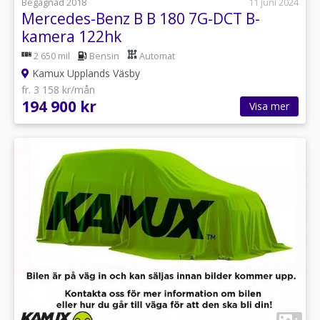
Begagnad 2018
11 juni 2024
Mercedes-Benz B B 180 7G-DCT B-
kamera 122hk
2 650 mil
Bensin
Automat
Kamux Upplands Väsby
fr. 3 158 kr/mån
194 900 kr
Visa mer