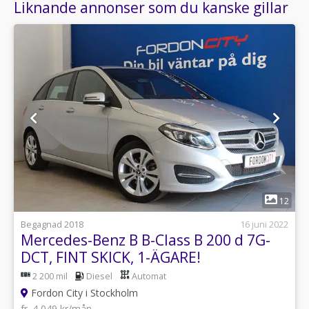
Liknande annonser som du kanske gillar
1
12
Begagnad 2018
16 juni 2022
Mercedes-Benz B B-Class B 200 d 7G-
DCT, FINT SKICK, 1-ÄGARE!
2 200 mil
Diesel
Automat
Fordon City i Stockholm
fr. 4 049 kr/mån