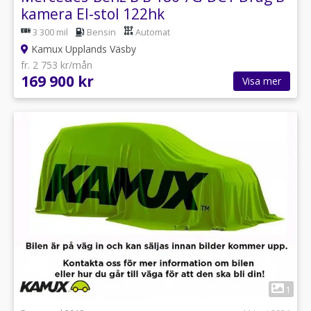
kamera El-stol 122hk
3 300 mil
Bensin
Automat
Kamux Upplands Väsby
fr. 2 753 kr/mån
169 900 kr
Visa mer
1