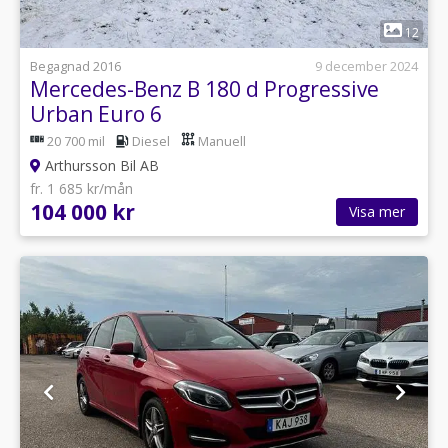
1
12
Begagnad 2016
9 december 2024
Mercedes-Benz B 180 d Progressive
Urban Euro 6
20 700 mil
Diesel
Manuell
Arthursson Bil AB
fr. 1 685 kr/mån
104 000 kr
Visa mer