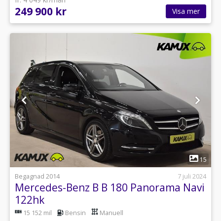
249 900 kr
Visa mer
1
15
Begagnad 2014
7 juli 2024
Mercedes-Benz B B 180 Panorama Navi
122hk
15 152 mil
Bensin
Manuell