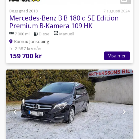
1
Begagnad 2018
7 augusti 2024
Mercedes-Benz B B 180 d SE Edition
Premium B-Kamera 109 HK
7 000 mil
Diesel
Manuell
Kamux Jönköping
fr. 2 587 kr/mån
159 700 kr
Visa mer