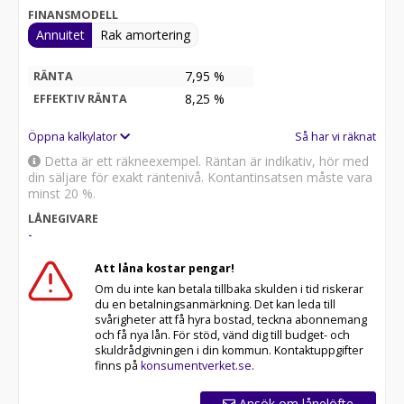
betalningar.
FINANSMODELL
Annuitet
Rak amortering
Andra tjänster:
7,95 %
RÄNTA
Viktigt:
8,25
%
EFFEKTIV RÄNTA
Texten kan innehålla fel, och du bör kontakta företaget
för mer information.
Öppna kalkylator
Så har vi räknat
Detta är ett räkneexempel. Räntan är indikativ, hör med
din säljare för exakt räntenivå. Kontantinsatsen måste vara
minst 20 %.
LÅNEGIVARE
-
Att låna kostar pengar!
Om du inte kan betala tillbaka skulden i tid riskerar
du en betalningsanmärkning. Det kan leda till
svårigheter att få hyra bostad, teckna abonnemang
och få nya lån. För stöd, vänd dig till budget- och
skuldrådgivningen i din kommun. Kontaktuppgifter
finns på
konsumentverket.se
.
Ansök om lånelöfte