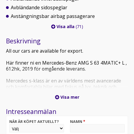
Avbländande sidospeglar
Avstängningsbar airbag passagerare
Visa alla
(71)
Beskrivning
All our cars are available for export.
Här finner ni en Mercedes-Benz AMG S 63 4MATIC+ L ,
612hk, 2019 för omgående leverans.
Mercedes s-klass är en av världens mest avancerade
och komfortabla bilar med fokus på lyx, teknik och
säkerhet. Den erbjuder en exceptionellt tyst och mjuk
Visa mer
körupplevelse tillsammans med innovativa funktioner
och högsta materialkvalitet, vilket gör den till ett
Intresseanmälan
självklart val för den som vill ha det bästa inom
premiumsegmentet.
NÄR ÄR KÖPET AKTUELLT?
NAMN
*
Övrig information om bilen: