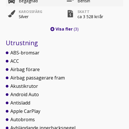
Begagnad
Bensin
KAROSSFÄRG
SKATT
Silver
ca 3 528 kr/år
Visa fler
(3)
Utrustning
ABS-bromsar
ACC
Airbag förare
Airbag passagerare fram
Akustikrutor
Android Auto
Antisladd
Apple CarPlay
Autobroms
Avbländande innerbackspegel