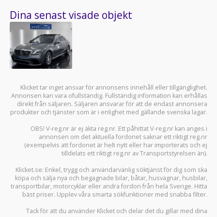
Dina senast visade objekt
Klicket tar inget ansvar för annonsens innehåll eller tillgänglighet.
Annonsen kan vara ofullständig. Fullständig information kan erhållas
direkt från säljaren. Säljaren ansvarar för att de endast annonsera
produkter och tjänster som är i enlighet med gällande svenska lagar.
OBS! V-reg.nr är ej äkta reg.nr. Ett påhittat V-reg.nr kan anges i
annonsen om det aktuella fordonet saknar ett riktigt reg.nr
(exempelvis att fordonet är helt nytt eller har importerats och ej
tilldelats ett riktigt reg.nr av Transportstyrelsen än).
Klicket.se
: Enkel, trygg och användarvänlig söktjänst för dig som ska
köpa och sälja
nya och begagnade bilar
,
båtar
,
husvagnar
,
husbilar
,
transportbilar
,
motorcyklar
eller andra fordon från hela Sverige. Hitta
bäst priser. Upplev våra smarta sökfunktioner med snabba filter.
Tack för att du använder
Klicket
och delar det du gillar med dina