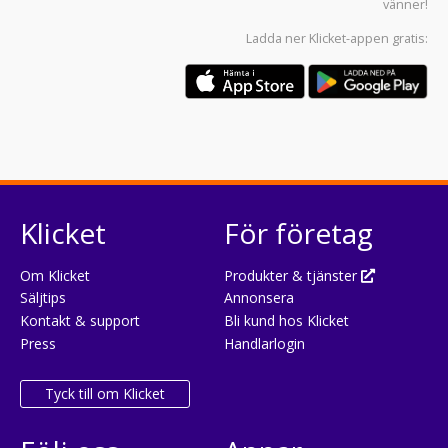
vänner!
Ladda ner
Klicket-appen
gratis:
Klicket
För företag
Om Klicket
Produkter & tjänster
Säljtips
Annonsera
Kontakt & support
Bli kund hos Klicket
Press
Handlarlogin
Tyck till om Klicket