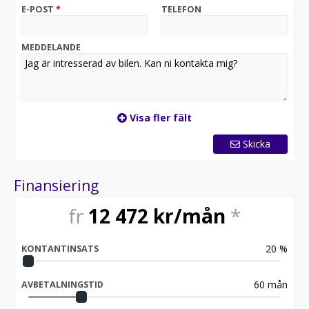
Blandad förbrukning 12.2 l/100km
E-POST
*
TELEFON
Utrustning:
Panorama
MEDDELANDE
Massagestolar
Burmester
Headup display
Bränslevärmare
Carplay
Visa fler fält
Skicka
Försäkringsalternativ:
Betalningsalternativ:
Finansiering
Garantialternativ:
fr
12 472
kr/mån
*
Du kan köpa bilen med 6–24 månaders garanti.
Garantier erbjuds via Garantigruppen
20
%
KONTANTINSATS
Betalningsmetoder:
Swish och banköverföring från Handelsbanken
60
mån
AVBETALNINGSTID
accepteras.
Kontrollera eventuella beloppsgränser för större