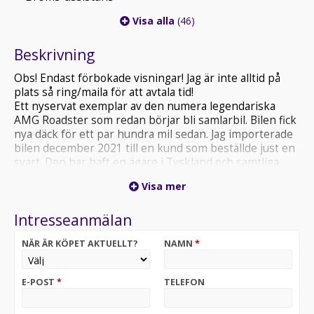
Visa alla
(46)
Beskrivning
Obs! Endast förbokade visningar! Jag är inte alltid på
plats så ring/maila för att avtala tid!
Ett nyservat exemplar av den numera legendariska
AMG Roadster som redan börjar bli samlarbil. Bilen fick
nya däck för ett par hundra mil sedan. Jag importerade
bilen december 2021 till en kund som beställde just en
svart. Den har haft en ägare i Tyskland och samtliga
dokument finns sparade. Bilen har aldrig varit krockad
Visa mer
och är i ett makalöst skick. Endast en liten obetydlig
kant stöttning på en fälg vittnar om att bilen är använd.
Intresseanmälan
Ljudet från ljuddämparna är helt unikt och förstärker
upplevelsen att köra detta ”monster”. 1 års Garanti!
NÄR ÄR KÖPET AKTUELLT?
NAMN
*
Boka tid för visning/ välkommen.
E-POST
*
TELEFON