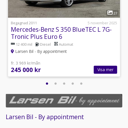
1
1
27
i
Begagnad 2011
5 november 2025
Mercedes-Benz S 350 BlueTEC L 7G-
Tronic Plus Euro 6
12 400 mil
Diesel
Automat
Larsen Bil - By appointment
fr. 3 969 kr/mån
245 000 kr
Visa mer
Larsen Bil - By appointment