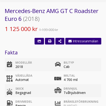
Mercedes-Benz AMG GT C Roadster
Euro 6
(2018)
1 125 000 kr
1 199 000 kr
Intresseanmälan
Fakta
MODELLÅR
BILTYP
2018
Cab
VÄXELLÅDA
MILTAL
Automat
4 700 mil
SKICK
DRIVHJUL
Begagnad
Tvåhjulsdriven
DRIVMEDEL
BRÄNSLEFÖRBRUKNING
Bensin
BLANDAD