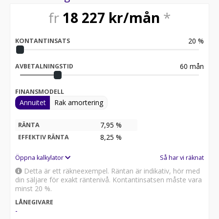
fr
18 227
kr/mån
*
20
%
KONTANTINSATS
60
mån
AVBETALNINGSTID
FINANSMODELL
Annuitet
Rak amortering
7,95 %
RÄNTA
8,25
%
EFFEKTIV RÄNTA
Öppna kalkylator
Så har vi räknat
Detta är ett räkneexempel. Räntan är indikativ, hör med
din säljare för exakt räntenivå. Kontantinsatsen måste vara
minst 20 %.
LÅNEGIVARE
-