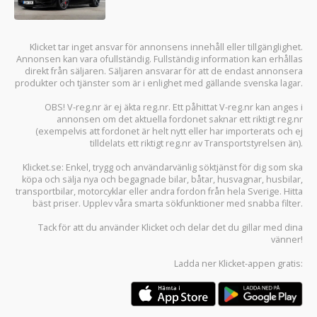
Klicket tar inget ansvar för annonsens innehåll eller tillgänglighet.
Annonsen kan vara ofullständig. Fullständig information kan erhållas
direkt från säljaren. Säljaren ansvarar för att de endast annonsera
produkter och tjänster som är i enlighet med gällande svenska lagar.
OBS! V-reg.nr är ej äkta reg.nr. Ett påhittat V-reg.nr kan anges i
annonsen om det aktuella fordonet saknar ett riktigt reg.nr
(exempelvis att fordonet är helt nytt eller har importerats och ej
tilldelats ett riktigt reg.nr av Transportstyrelsen än).
Klicket.se
: Enkel, trygg och användarvänlig söktjänst för dig som ska
köpa och sälja
nya och begagnade bilar
,
båtar
,
husvagnar
,
husbilar
,
transportbilar
,
motorcyklar
eller andra fordon från hela Sverige. Hitta
bäst priser. Upplev våra smarta sökfunktioner med snabba filter.
Tack för att du använder
Klicket
och delar det du gillar med dina
vänner!
Ladda ner
Klicket-appen
gratis: