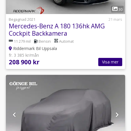
1
30
Begagnad 2021
21 mars
Mercedes-Benz A 180 136hk AMG
Cockpit Backkamera
11 279 mil
Bensin
Automat
Riddermark Bil Uppsala
fr. 3 385 kr/mån
208 900 kr
Visa mer