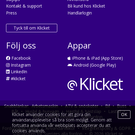
Kontakt & support
Bli kund hos Klicket
Press
Handlarlogin
Tyck till om Klicket
Följ oss
Appar
Facebook
iPhone & iPad (App Store)
Instagram
Android (Google Play)
LinkedIn
#klicket
Snabblänkar:
Arbetsmaskin
•
ATV & snöskoter
•
Bil
•
Buss
•
Båt
•
Husbil & husvagn
•
Hästbil & hästsläp
•
Lastbil
•
Klicket använder cookies för att göra din
OK
Motorcykel & moped
•
Släpfordon
användarupplevelse så bra som möjligt. Genom att
fortsätta använda vår webbplats accepterar du att
Fordonsköp online
•
Användarvillkor
•
Integritetspolicy & GDPR
•
cookies används.
Söktjänsten för Sveriges alla fordon
•
© 2026 Klicket.se