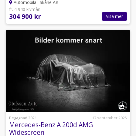
Automobila i Skåne AB
fr. 4 940 kr/mån
304 900 kr
Visa mer
1
Begagnad 2021
17 september 2025
Mercedes-Benz A 200d AMG
Widescreen