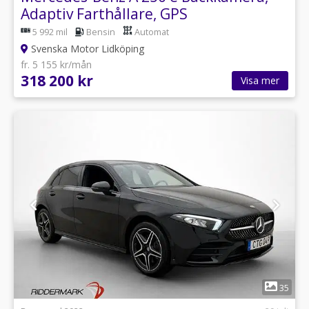
Adaptiv Farthållare, GPS
5 992 mil
Bensin
Automat
Svenska Motor Lidköping
fr. 5 155 kr/mån
318 200 kr
Visa mer
1
35