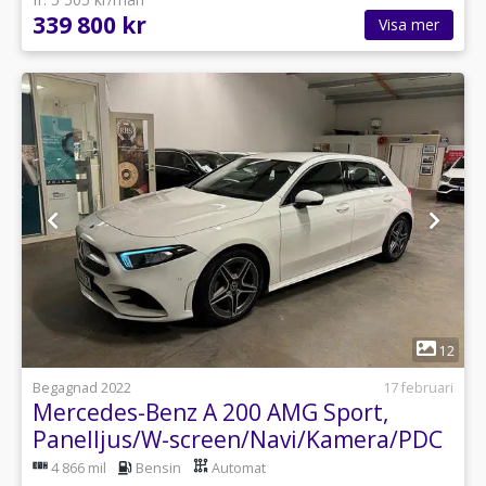
339 800 kr
Visa mer
1
12
Begagnad 2022
17 februari
Mercedes-Benz A 200 AMG Sport,
Panelljus/W-screen/Navi/Kamera/PDC
f&b
4 866 mil
Bensin
Automat