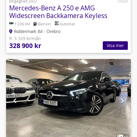
Begagnad 2022
29 juli
Mercedes-Benz A 250 e AMG
Widescreen Backkamera Keyless
1 236 mil
Bensin
Automat
Riddermark Bil - Örebro
fr. 5 329 kr/mån
328 900 kr
Visa mer
1