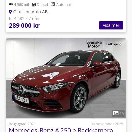
4 960 mil
Diesel
Automat
Olofsson Auto AB
fr. 4 682 kr/mån
289 000 kr
Visa mer
1
20
Begagnad 2023
30 november 2025
Mercedes-Benz A 250 e Backkamera,