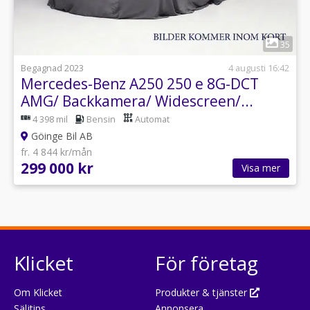
1
35
Begagnad 2023
4 augusti 16:42
Mercedes-Benz A250 250 e 8G-DCT
AMG/ Backkamera/ Widescreen/...
4 398 mil
Bensin
Automat
Göinge Bil AB
fr. 4 844 kr/mån
299 000 kr
Visa mer
Klicket
För företag
Om Klicket
Produkter & tjänster
Säljtips
Annonsera