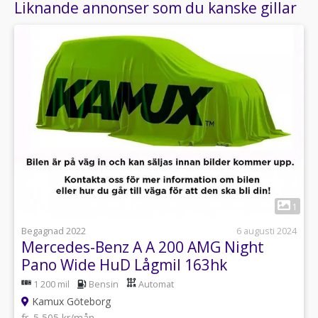
Liknande annonser som du kanske gillar
1
Begagnad 2022
6 augusti 2024
Mercedes-Benz A A 200 AMG Night
Pano Wide HuD Lågmil 163hk
1 200 mil
Bensin
Automat
Kamux Göteborg
fr. 5 505 kr/mån