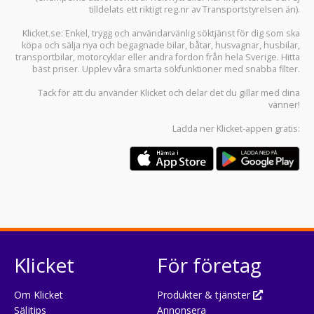
tilldelats ett riktigt reg.nr av Transportstyrelsen än).
Klicket.se
: Enkel, trygg och användarvänlig söktjänst för dig som ska
köpa och sälja
nya och begagnade bilar
,
båtar
,
husvagnar
,
husbilar
,
transportbilar
,
motorcyklar
eller andra fordon från hela Sverige. Hitta
bäst priser. Upplev våra smarta sökfunktioner med snabba filter.
Tack för att du använder
Klicket
och delar det du gillar med dina
vänner!
Ladda ner
Klicket-appen
gratis:
Klicket
För företag
Om Klicket
Produkter & tjänster
Säljtips
Annonsera