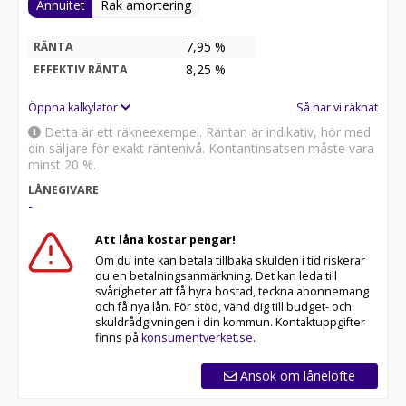
Annuitet
Rak amortering
7,95 %
RÄNTA
8,25
%
EFFEKTIV RÄNTA
Öppna kalkylator
Så har vi räknat
Detta är ett räkneexempel. Räntan är indikativ, hör med
din säljare för exakt räntenivå. Kontantinsatsen måste vara
minst 20 %.
LÅNEGIVARE
-
Att låna kostar pengar!
Om du inte kan betala tillbaka skulden i tid riskerar
du en betalningsanmärkning. Det kan leda till
svårigheter att få hyra bostad, teckna abonnemang
och få nya lån. För stöd, vänd dig till budget- och
skuldrådgivningen i din kommun. Kontaktuppgifter
finns på
konsumentverket.se
.
Ansök om lånelöfte