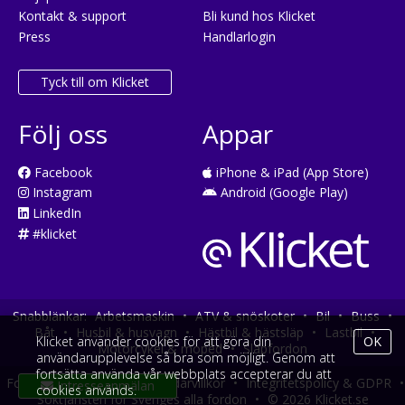
Kontakt & support
Bli kund hos Klicket
Press
Handlarlogin
Tyck till om Klicket
Följ oss
Appar
Facebook
iPhone & iPad (App Store)
Instagram
Android (Google Play)
LinkedIn
#klicket
Snabblänkar:
Arbetsmaskin
•
ATV & snöskoter
•
Bil
•
Buss
•
Båt
•
Husbil & husvagn
•
Hästbil & hästsläp
•
Lastbil
•
Klicket använder cookies för att göra din
OK
Motorcykel & moped
•
Släpfordon
användarupplevelse så bra som möjligt. Genom att
fortsätta använda vår webbplats accepterar du att
Fordonsköp online
•
Användarvillkor
•
Integritetspolicy & GDPR
•
Intresseanmälan
cookies används.
Söktjänsten för Sveriges alla fordon
•
© 2026 Klicket.se