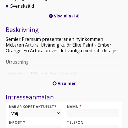
Svensksåld
Visa alla
(14)
Beskrivning
Semler Premium presenterar en nyinkommen
McLaren Artura. Utvändig kulör Elite Paint - Ember
Orange. En Artura utöver det vanliga med rätt detaljer.
Utrustning:
-Bowers and Wilkins Audio System
-Smartphone Integration Package
Visa mer
-Exterior Elite Paint - Ember Orange
-Roof - Gloss Black
Intresseanmälan
-Door Mirror - Gloss Carbon Fibre
-Sports Exhaust
NÄR ÄR KÖPET AKTUELLT?
NAMN
*
-Black Pack
-Engine Covers - Brushed Aluminium
-Front Fender - Carbon Fibre Louvres
E-POST
*
TELEFON
-Spoiler - Carbon Fibre