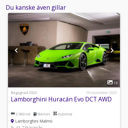
Du kanske även gillar
1
8
19
i
Begagnad 2020
19 november 2025
Lamborghini Huracán Evo DCT AWD
2 960 mil
Bensin
Automat
Lamborghini Malmö
fr. 43 729 kr/mån