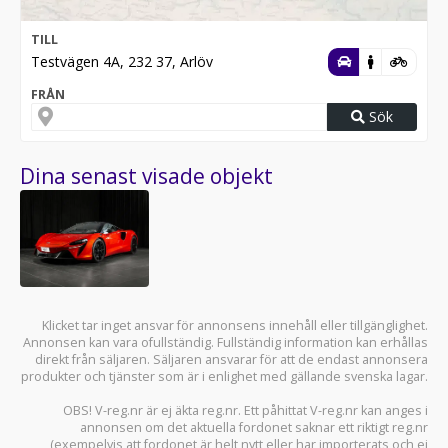
TILL
Testvägen 4A, 232 37, Arlöv
FRÅN
Sök
Dina senast visade objekt
Klicket tar inget ansvar för annonsens innehåll eller tillgänglighet.
Annonsen kan vara ofullständig. Fullständig information kan erhållas
direkt från säljaren. Säljaren ansvarar för att de endast annonsera
produkter och tjänster som är i enlighet med gällande svenska lagar.
OBS! V-reg.nr är ej äkta reg.nr. Ett påhittat V-reg.nr kan anges i
annonsen om det aktuella fordonet saknar ett riktigt reg.nr
(exempelvis att fordonet är helt nytt eller har importerats och ej