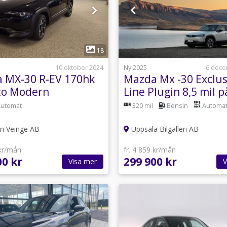
1
1
18
10 oktober 2024
Ny 2025
6 dece
 MX-30 R-EV 170hk
Mazda Mx -30 Exclus
o Modern
Line Plugin 8,5 mil p
dence Laddhybrid
Automat
320 mil
Bensin
Automa
en Veinge AB
Uppsala Bilgalleri AB
 kr/mån
fr. 4 859 kr/mån
00 kr
299 900 kr
Visa mer
V