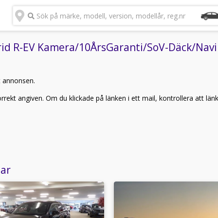
Sök på märke, modell, version, modellår, reg.nr
d R-EV Kamera/10ÅrsGaranti/SoV-Däck/Navi (2
t annonsen.
rekt angiven. Om du klickade på länken i ett mail, kontrollera att län
lar