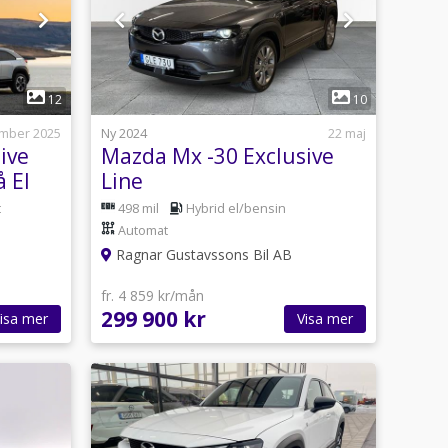
1
12
10
mber 2025
Ny 2024
22 maj
ive
Mazda Mx -30 Exclusive
å El
Line
t
498 mil
Hybrid el/bensin
Automat
Ragnar Gustavssons Bil AB
fr. 4 859 kr/mån
299 900 kr
isa mer
Visa mer