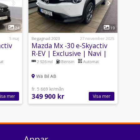
1
24
19
5 maj
Begagnad 2023
27 november 2025
ctiv
Mazda Mx -30 e-Skyactiv
R-EV | Exclusive | Navi |
Kamera | Moms
at
2 926 mil
Bensin
Automat
Wä Bil AB
fr. 5 669 kr/mån
349 900 kr
isa mer
Visa mer
Appar