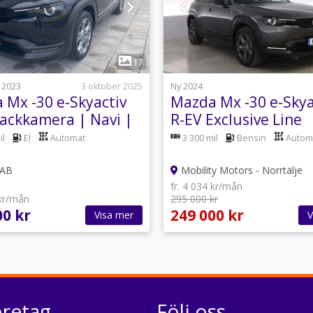
1
1
17
 2023
3 oktober 2025
Ny 2024
 Mx -30 e-Skyactiv
Mazda Mx -30 e-Skya
Backkamera | Navi |
R-EV Exclusive Line
ärme
il
El
Automat
3 300 mil
Bensin
Autom
 AB
Mobility Motors - Norrtälje
fr. 4 034 kr/mån
 kr/mån
295 000 kr
00 kr
249 000 kr
Visa mer
V
öretag
Följ oss