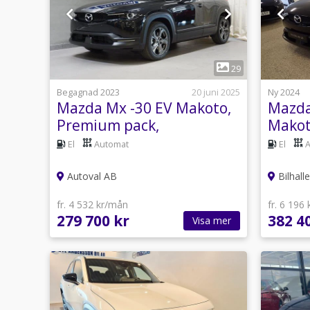
1
29
Begagnad 2023
20 juni 2025
Ny 2024
Mazda Mx -30 EV Makoto,
Mazda
Premium pack,
Makot
Confi
El
Automat
El
Autoval AB
Bilhall
fr. 4 532 kr/mån
fr. 6 196
279 700 kr
382 4
Visa mer