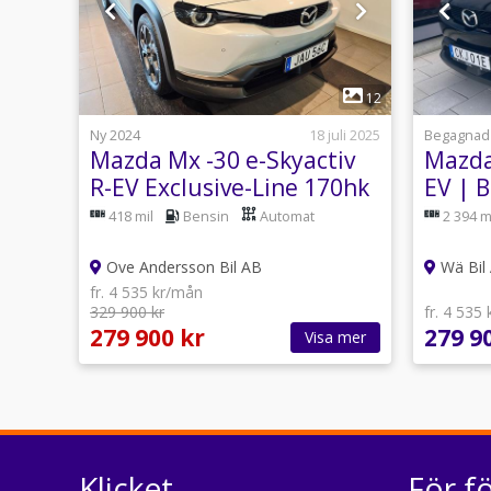
1
12
Ny 2024
18 juli 2025
Begagnad
Mazda Mx -30 e-Skyactiv
Mazda
R-EV Exclusive-Line 170hk
EV | 
Rattv
418 mil
Bensin
Automat
2 394 m
Ove Andersson Bil AB
Wä Bil
fr. 4 535 kr/mån
329 900 kr
fr. 4 535
279 900 kr
279 9
Visa mer
Klicket
För f