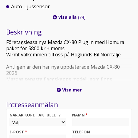
Auto. Ljussensor
Visa alla
(74)
Beskrivning
Företagsleasa nya Mazda CX-80 Plug in med Homura
paket för 5800 kr + moms
Varmt välkommen till oss på Höglunds Bil Norrtälje.
Äntligen är den här nya uppdaterade Mazda CX-80
2026
Mazdas senaste flaggskepps modell, som finns
tillgänglig i antingen 6- eller 7-sitsig konfiguration,
Visa mer
representerar deras mest lyxiga modell hittills och
kommer att erbjuda förbättrade köregenskaper. Här
Intresseanmälan
får du en bil som är mångsidig - den är elegant, rymlig
och imponerande med en drag kapacitet på 2500 kg,
NÄR ÄR KÖPET AKTUELLT?
NAMN
*
samt underhållande att köra tack vare den
kombinerade kraften från bensin- och elmotorerna
som ger en total effekt på 327 hästkrafter!
E-POST
*
TELEFON