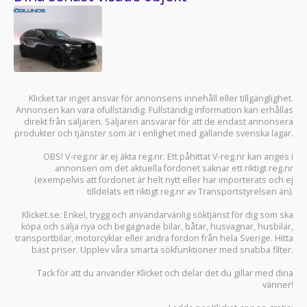
Klicket tar inget ansvar för annonsens innehåll eller tillgänglighet.
Annonsen kan vara ofullständig. Fullständig information kan erhållas
direkt från säljaren. Säljaren ansvarar för att de endast annonsera
produkter och tjänster som är i enlighet med gällande svenska lagar.
OBS! V-reg.nr är ej äkta reg.nr. Ett påhittat V-reg.nr kan anges i
annonsen om det aktuella fordonet saknar ett riktigt reg.nr
(exempelvis att fordonet är helt nytt eller har importerats och ej
tilldelats ett riktigt reg.nr av Transportstyrelsen än).
Klicket.se
: Enkel, trygg och användarvänlig söktjänst för dig som ska
köpa och sälja
nya och begagnade bilar
,
båtar
,
husvagnar
,
husbilar
,
transportbilar
,
motorcyklar
eller andra fordon från hela Sverige. Hitta
bäst priser. Upplev våra smarta sökfunktioner med snabba filter.
Tack för att du använder
Klicket
och delar det du gillar med dina
vänner!