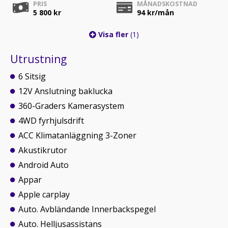
PRIS
MÅNADSKOSTNAD
5 800 kr
94
kr/mån
Visa fler
(1)
Utrustning
6 Sitsig
12V Anslutning baklucka
360-Graders Kamerasystem
4WD fyrhjulsdrift
ACC Klimatanläggning 3-Zoner
Akustikrutor
Android Auto
Appar
Apple carplay
Auto. Avbländande Innerbackspegel
Auto. Helljusassistans