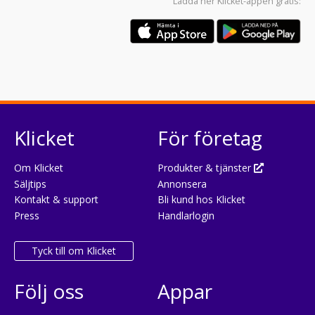
Ladda ner
Klicket-appen
gratis:
Klicket
För företag
Om Klicket
Produkter & tjänster
Säljtips
Annonsera
Kontakt & support
Bli kund hos Klicket
Press
Handlarlogin
Tyck till om Klicket
Följ oss
Appar