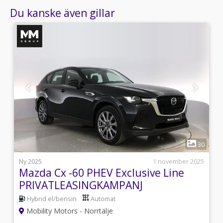
Du kanske även gillar
1
0
30
s
Ny 2025
1 november 2025
Mazda Cx -60 PHEV Exclusive Line
PRIVATLEASINGKAMPANJ
Hybrid el/bensin
Automat
Mobility Motors - Norrtälje