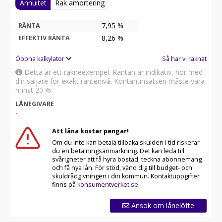
Annuitet
Rak amortering
7,95 %
RÄNTA
8,26
%
EFFEKTIV RÄNTA
Öppna kalkylator
Så har vi räknat
Detta är ett räkneexempel. Räntan är indikativ, hör med
din säljare för exakt räntenivå. Kontantinsatsen måste vara
minst 20 %.
LÅNEGIVARE
-
Att låna kostar pengar!
Om du inte kan betala tillbaka skulden i tid riskerar
du en betalningsanmärkning. Det kan leda till
svårigheter att få hyra bostad, teckna abonnemang
och få nya lån. För stöd, vänd dig till budget- och
skuldrådgivningen i din kommun. Kontaktuppgifter
finns på
konsumentverket.se
.
Ansök om lånelöfte