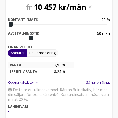
fr
10 457
kr/mån
*
20
%
KONTANTINSATS
60
mån
AVBETALNINGSTID
FINANSMODELL
Annuitet
Rak amortering
7,95 %
RÄNTA
8,25
%
EFFEKTIV RÄNTA
Öppna kalkylator
Så har vi räknat
Detta är ett räkneexempel. Räntan är indikativ, hör med
din säljare för exakt räntenivå. Kontantinsatsen måste vara
minst 20 %.
LÅNEGIVARE
-