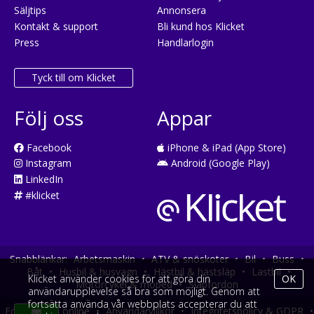
Säljtips
Annonsera
Kontakt & support
Bli kund hos Klicket
Press
Handlarlogin
Tyck till om Klicket
Följ oss
Appar
Facebook
iPhone & iPad (App Store)
Instagram
Android (Google Play)
LinkedIn
#klicket
Snabblänkar:
Arbetsmaskin
•
ATV & snöskoter
•
Bil
•
Buss
•
Båt
•
Husbil & husvagn
•
Hästbil & hästsläp
•
Lastbil
•
Klicket använder cookies för att göra din
OK
Motorcykel & moped
•
Släpfordon
användarupplevelse så bra som möjligt. Genom att
fortsätta använda vår webbplats accepterar du att
Fordonsköp online
•
Användarvillkor
•
Integritetspolicy & GDPR
•