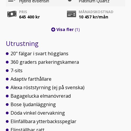
Hybrid el/bensin
Platinum Quartz
PRIS
MÅNADSKOSTNAD
645 400 kr
10 457
kr/mån
Visa fler
(1)
Utrustning
20" fälgar i svart högglans
360 graders park­er­ing­skam­era
7-sits
Adaptiv farthållare
Alexa röststyrning (ej på svenska)
Bagagelucka elmanövrerad
Bose ljudanläggning
Döda vinkel övervakning
Elinfällbara ytterbacksspeglar
Elinställbar ratt