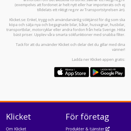
(exempelvis att fordonet är helt nytt eller har importerats och ej
tilldelats ett riktigt reg.nr av Transportstyrelsen än).
Klicket.se
: Enkel, trygg och användarvänlig söktjänst för dig som ska
köpa och sälja
nya och begagnade bilar
,
båtar
,
husvagnar
,
husbilar
,
transportbilar
,
motorcyklar
eller andra fordon från hela Sverige. Hitta
bäst priser. Upplev våra smarta sökfunktioner med snabba filter.
Tack för att du använder
Klicket
och delar det du gillar med dina
vänner!
Ladda ner
Klicket-appen
gratis:
Klicket
För företag
Om Klicket
Produkter & tjänster