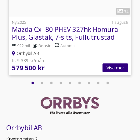
1
8
34
i
Ny 2025
1 augusti
Mazda Cx -80 PHEV 327hk Homura
Plus, Glastak, 7-sits, Fullutrustad
922 mil
Bensin
Automat
Orrbybil AB
fr. 9 389 kr/mån
579 500 kr
Visa mer
Orrbybil AB
Kryptongatan 2