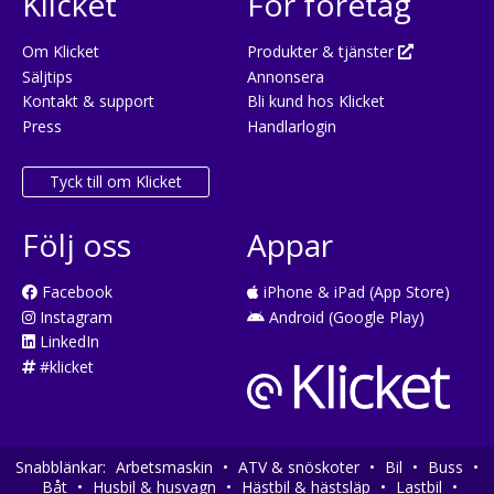
Klicket
För företag
Om Klicket
Produkter & tjänster
Säljtips
Annonsera
Kontakt & support
Bli kund hos Klicket
Press
Handlarlogin
Tyck till om Klicket
Följ oss
Appar
Facebook
iPhone & iPad (App Store)
Instagram
Android (Google Play)
LinkedIn
#klicket
Snabblänkar:
Arbetsmaskin
•
ATV & snöskoter
•
Bil
•
Buss
•
Båt
•
Husbil & husvagn
•
Hästbil & hästsläp
•
Lastbil
•