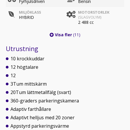
Fyrhjulsdriven
Bensin
MILJÖKLASS
MOTORSTORLEK
HYBRID
(SLAGVOLYM)
2 488 cc
Visa fler
(11)
Utrustning
10 krockkuddar
12 högtalare
12
3Tum mittskärm
20Tum lättmetallfälg (svart)
360-graders parkeringskamera
Adaptiv farthållare
Adaptivt helljus med 20 zoner
Appstyrd parkeringsvärme