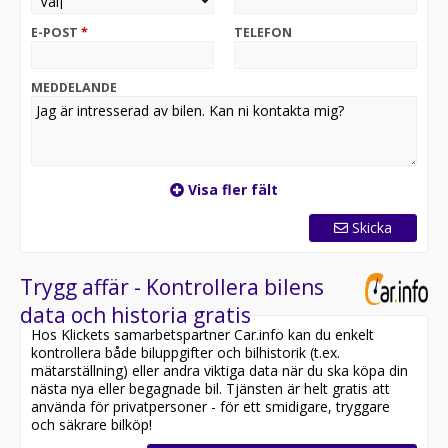
förarsidan,head up dispaly etc. med
ansiktsigenkänning,Trådlöst Apple CarPlay & Android
E-POST
*
TELEFON
Auto,Varning för korsande trafik framför bilen
MEDDELANDE
Visa fler fält
Skicka
Trygg affär - Kontrollera bilens
data och historia gratis
Hos Klickets samarbetspartner Car.info kan du enkelt
kontrollera både biluppgifter och bilhistorik (t.ex.
mätarställning) eller andra viktiga data när du ska köpa din
nästa nya eller begagnade bil. Tjänsten är helt gratis att
använda för privatpersoner - för ett smidigare, tryggare
och säkrare bilköp!