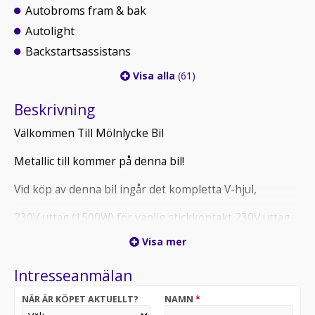
Autobroms fram & bak
Autolight
Backstartsassistans
Visa alla
(61)
Beskrivning
Välkommen Till Mölnlycke Bil
Metallic till kommer på denna bil!
Vid köp av denna bil ingår det kompletta V-hjul,
230V uttag (1500W) för vanlig stickkontakt,230V uttag
(150W) för vanlig stickkontakt,Aut. avbländbar inre
Visa mer
backspegel (ramlöst utförande),Aut. avbländbar yttre
backspegel (förarsidan),Autobroms för korsande trafik
Intresseanmälan
vid backning,Autobroms för korsande trafik vid
vänstersväng,Head-up display (projicering på
NÄR ÄR KÖPET AKTUELLT?
NAMN
*
vindrutan),Höjdjusterbara framstolar med tilt på