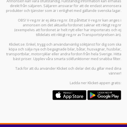
Annonsen kan vara ofullständig. Fullständig information kan erhållas
direkt från säljaren. Säljaren ansvarar för att de endast annonsera
produkter och tjänster som är i enlighet med gällande svenska lagar.
OBS! V-reg.nr är ej äkta reg.nr. Ett påhittat V-reg.nr kan anges i
annonsen om det aktuella fordonet saknar ett riktigt reg.nr
(exempelvis att fordonet är helt nytt eller har importerats och ej
tilldelats ett riktigt reg.nr av Transportstyrelsen än).
Klicket.se
: Enkel, trygg och användarvänlig söktjänst för dig som ska
köpa och sälja
nya och begagnade bilar
,
båtar
,
husvagnar
,
husbilar
,
transportbilar
,
motorcyklar
eller andra fordon från hela Sverige. Hitta
bäst priser. Upplev våra smarta sökfunktioner med snabba filter.
Tack för att du använder
Klicket
och delar det du gillar med dina
vänner!
Ladda ner
Klicket-appen
gratis: