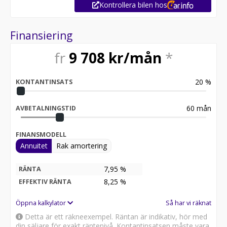
Kontrollera bilen hos
Finansiering
fr
9 708
kr/mån
*
20
%
KONTANTINSATS
60
mån
AVBETALNINGSTID
FINANSMODELL
Annuitet
Rak amortering
7,95 %
RÄNTA
8,25
%
EFFEKTIV RÄNTA
Öppna kalkylator
Så har vi räknat
Detta är ett räkneexempel. Räntan är indikativ, hör med
din säljare för exakt räntenivå. Kontantinsatsen måste vara