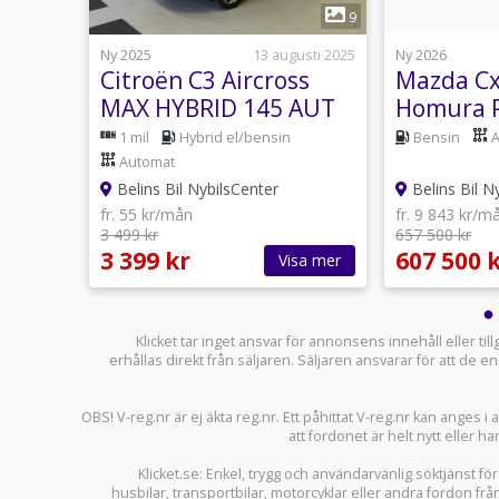
1
14
9
14 juli
Ny 2025
13 augusti 2025
Ny 2026
 DE
Citroën C3 Aircross
Mazda Cx
S 7-
MAX HYBRID 145 AUT
Homura P
Panoram
at
1 mil
Hybrid el/bensin
Bensin
Automat
Belins Bil NybilsCenter
Belins Bil N
fr. 55 kr/mån
fr. 9 843 kr/m
3 499 kr
657 500 kr
3 399 kr
607 500 
sa mer
Visa mer
Klicket tar inget ansvar för annonsens innehåll eller ti
erhållas direkt från säljaren. Säljaren ansvarar för att de
OBS! V-reg.nr är ej äkta reg.nr. Ett påhittat V-reg.nr kan anges 
att fordonet är helt nytt eller ha
Klicket.se
: Enkel, trygg och användarvänlig söktjänst fö
husbilar
,
transportbilar
,
motorcyklar
eller andra fordon frå