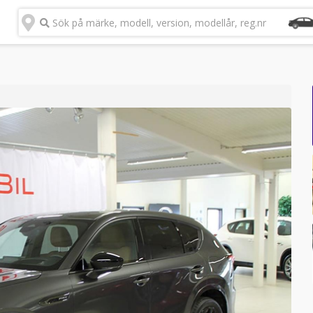
Sök på märke, modell, version, modellår, reg.nr