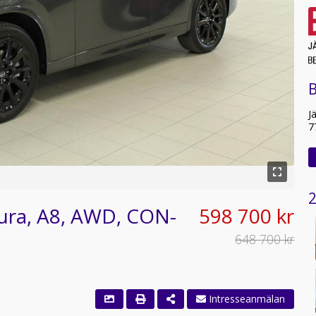
B
J
7
2
ura, A8, AWD, CON-
598 700 kr
648 700 kr