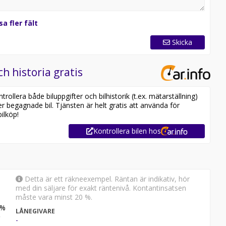
sa fler fält
Skicka
ch historia gratis
ollera både biluppgifter och bilhistorik (t.ex. mätarställning)
er begagnade bil. Tjänsten är helt gratis att använda för
ilköp!
Kontrollera bilen hos
Detta är ett räkneexempel. Räntan är indikativ, hör
med din säljare för exakt räntenivå. Kontantinsatsen
måste vara minst 20 %.
%
LÅNEGIVARE
-