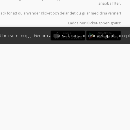
snabba filter.
Tack för att du använder
Klicket
och delar det du gillar med dina vänner!
Ladda ner
Klicket-appen
gratis:
så bra som möjligt. Genom att fortsätta använda vår webbplats accept
öretag
Följ oss
 tjänster
Facebook
Instagram
 Klicket
LinkedIn
n
#klicket