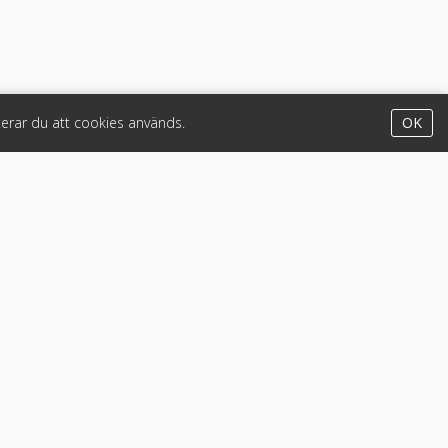
erar du att cookies används.
OK
Appar
iPhone & iPad (App Store)
Android (Google Play)