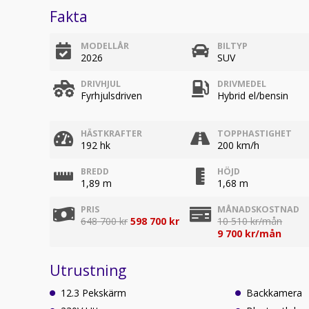
Fakta
MODELLÅR
BILTYP
2026
SUV
DRIVHJUL
DRIVMEDEL
Fyrhjulsdriven
Hybrid el/bensin
HÄSTKRAFTER
TOPPHASTIGHET
192 hk
200 km/h
BREDD
HÖJD
1,89 m
1,68 m
PRIS
MÅNADSKOSTNAD
648 700 kr
598 700 kr
10 510 kr/mån
9 700 kr/mån
Utrustning
12.3 Pekskärm
Backkamera