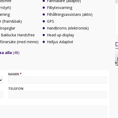
ndsfree
Farthållare (adaptiv)
rrstyrt)
Filbytesvarning
arning
Filhållningsassistans (aktiv)
ar (fram&bak)
GPS
idospeglar
Handbroms (elektronisk)
 Baklucka Handsfree
Head up-display
förarsäte (med minne)
Helljus Adaptivt
D
sa alla
(48)
NAMN
*
TELEFON