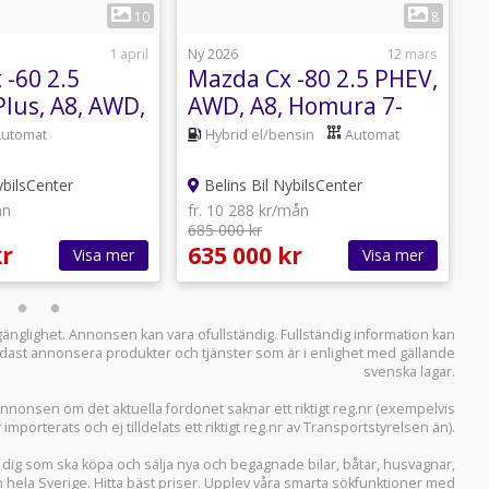
1
1
10
8
1 april
Ny 2026
12 mars
N
 -60 2.5
Mazda Cx -80 2.5 PHEV,
M
lus, A8, AWD,
AWD, A8, Homura 7-
a
Sits, CON-SOUND
B
Automat
Hybrid el/bensin
Automat
ybilsCenter
Belins Bil NybilsCenter
ån
fr. 10 288 kr/mån
685 000 kr
f
kr
635 000 kr
4
Visa mer
Visa mer
llgänglighet. Annonsen kan vara ofullständig. Fullständig information kan
 endast annonsera produkter och tjänster som är i enlighet med gällande
svenska lagar.
i annonsen om det aktuella fordonet saknar ett riktigt reg.nr (exempelvis
r importerats och ej tilldelats ett riktigt reg.nr av Transportstyrelsen än).
r dig som ska köpa och sälja
nya och begagnade bilar
,
båtar
,
husvagnar
,
n hela Sverige. Hitta bäst priser. Upplev våra smarta sökfunktioner med