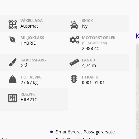
VÄXELLÅDA
SKICK
Automat
Ny
K
MILJÖKLASS
MOTORSTORLEK
HYBRID
(SLAGVOLYM)
2 488 cc
KAROSSFÄRG
LÄNGD
Grå
4,74 m
TOTALVIKT
I TRAFIK
2 667 kg
0001-01-01
REG.NR
HRB21C
Elmanövrerat Passagerarsäte