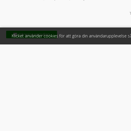
Klicket använder cookies för att göra din användarupplevelse 
Klicket
För f
Om Klicket
Produkter &
Säljtips
Annonsera
Kontakt & support
Bli kund hos
Press
Handlarlogi
Tyck till om Klicket