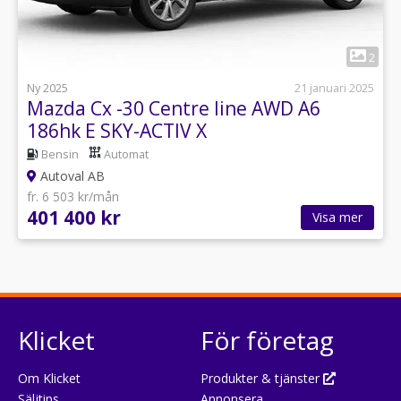
1
2
Ny 2025
21 januari 2025
Mazda Cx -30 Centre line AWD A6
186hk E SKY-ACTIV X
Bensin
Automat
Autoval AB
fr. 6 503 kr/mån
401 400 kr
Visa mer
Klicket
För företag
Om Klicket
Produkter & tjänster
Säljtips
Annonsera