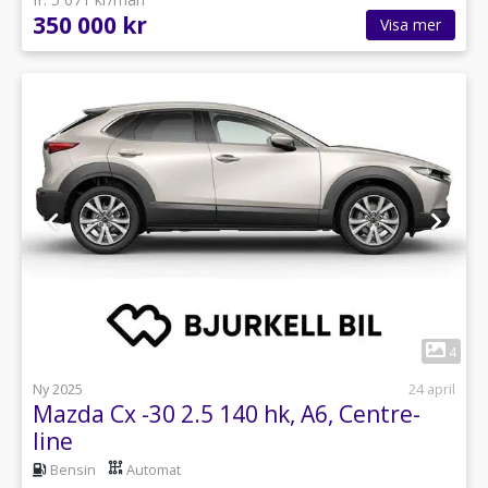
350 000 kr
Visa mer
1
4
Ny 2025
24 april
Mazda Cx -30 2.5 140 hk, A6, Centre-
line
Bensin
Automat