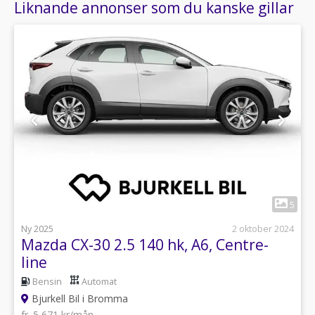
Liknande annonser som du kanske gillar
1
5
Ny 2025
2 oktober 2024
Mazda CX-30 2.5 140 hk, A6, Centre-
line
Bensin
Automat
Bjurkell Bil i Bromma
fr. 5 671 kr/mån