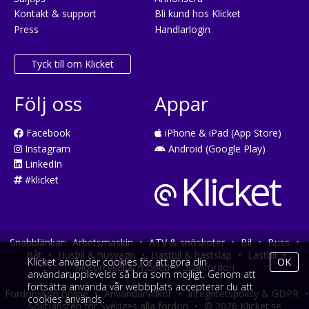
Kontakt & support
Bli kund hos Klicket
Press
Handlarlogin
Tyck till om Klicket
Följ oss
Appar
Facebook
iPhone & iPad (App Store)
Instagram
Android (Google Play)
LinkedIn
#klicket
Snabblänkar:
Arbetsmaskin
•
ATV & snöskoter
•
Bil
•
Buss
•
Båt
•
Husbil & husvagn
•
Hästbil & hästsläp
•
Lastbil
•
Klicket använder cookies för att göra din
OK
Motorcykel & moped
•
Släpfordon
användarupplevelse så bra som möjligt. Genom att
fortsätta använda vår webbplats accepterar du att
Fordonsköp online
•
Användarvillkor
•
Integritetspolicy & GDPR
•
cookies används.
Söktjänsten för Sveriges alla fordon
•
© 2026 Klicket.se