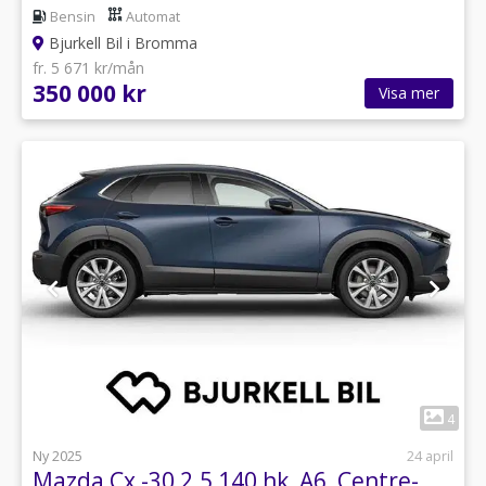
Bensin
Automat
Bjurkell Bil i Bromma
fr. 5 671 kr/mån
350 000 kr
Visa mer
1
4
Ny 2025
24 april
Mazda Cx -30 2.5 140 hk, A6, Centre-