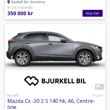
Bjurkell Bil i Bromma
fr. 5 671 kr/mån
350 000 kr
Visa mer
1
4
Ny 2025
24 april
Mazda Cx -30 2.5 140 hk, A6, Centre-
line