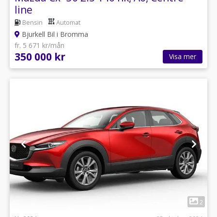
line
Bensin
Automat
Bjurkell Bil i Bromma
fr. 5 671 kr/mån
350 000 kr
Visa mer
1
2