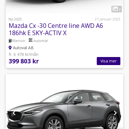
1
2
Ny 2025
21 januari 2025
Mazda Cx -30 Centre line AWD A6
186hk E SKY-ACTIV X
Bensin
Automat
Autoval AB
fr. 6 478 kr/mån
399 803 kr
Visa mer