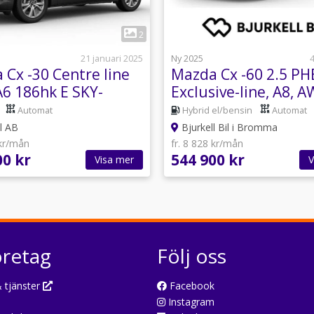
1
1
2
21 januari 2025
Ny 2025
4
 Cx -30 Centre line
Mazda Cx -60 2.5 PH
6 186hk E SKY-
Exclusive-line, A8, 
 X
Automat
Hybrid el/bensin
Automat
l AB
Bjurkell Bil i Bromma
 kr/mån
fr. 8 828 kr/mån
00 kr
544 900 kr
Visa mer
V
öretag
Följ oss
 tjänster
Facebook
Instagram