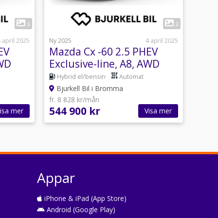
1
3
3
 april 2025
Ny 2025
4 april 2025
EV
Mazda Cx -60 2.5 PHEV
AWD
Exclusive-line, A8, AWD
Hybrid el/bensin
Automat
Bjurkell Bil i Bromma
fr. 8 828 kr/mån
544 900 kr
isa mer
Visa mer
Appar
iPhone & iPad (App Store)
Android (Google Play)