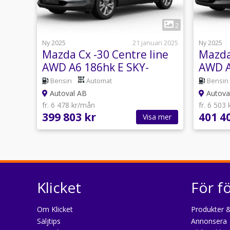
1
2
Ny 2025
21 januari 2025
Ny 2025
Mazda Cx -30 Centre line
Mazda
AWD A6 186hk E SKY-
AWD A
ACTIV X
ACTIV
Bensin
Automat
Bensin
Autoval AB
Autova
fr. 6 478 kr/mån
fr. 6 503
399 803 kr
401 4
Visa mer
Klicket
För f
Om Klicket
Produkter &
Säljtips
Annonsera