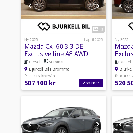
1
13
Ny 2025
1 april 2025
Ny 2025
Mazda Cx -60 3.3 DE
Mazda
Exclusive line A8 AWD
Exclu
254hk
254hk
Diesel
Automat
Diesel
Bjurkell Bil i Bromma
Bjurkel
fr. 8 216 kr/mån
fr. 8 433
507 100 kr
520 5
Visa mer