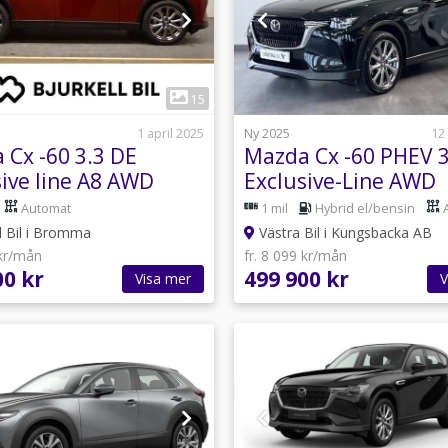
1
1
15
1 april 2025
Ny 2025
12
 Cx -60 3.3 DE
Mazda Cx -60 PHEV 
sive line A8 AWD
Exclusive-Line AWD
Värmare | Kampanj!
Automat
1 mil
Hybrid el/bensin
l Bil i Bromma
Västra Bil i Kungsbacka AB
 kr/mån
fr. 8 099 kr/mån
00 kr
499 900 kr
Visa mer
V