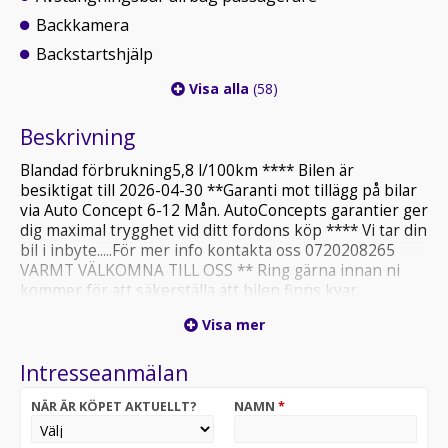
Backkamera
Backstartshjälp
Visa alla
(58)
Beskrivning
Blandad förbrukning5,8 l/100km **** Bilen är
besiktigat till 2026-04-30 **Garanti mot tillägg på bilar
via Auto Concept 6-12 Mån. AutoConcepts garantier ger
dig maximal trygghet vid ditt fordons köp **** Vi tar din
bil i inbyte.....För mer info kontakta oss 0720208265
VARMT VÄLKOMNA TILL OSS ** Ring gärna innan ni
kommer för att säkerställa att bilen finns kvar...
Visa mer
Intresseanmälan
NÄR ÄR KÖPET AKTUELLT?
NAMN
*