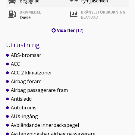
Begagnad
Fyrhjulsdriven
DRIVMEDEL
BRÄNSLEFÖRBRUKNING
Diesel
BLANDAD
Visa fler
(12)
Utrustning
ABS-bromsar
ACC
ACC 2 klimatzoner
Airbag förare
Airbag passagerare fram
Antisladd
Autobroms
AUX-ingång
Avbländande innerbackspegel
Avstängningsbar airbag passagerare