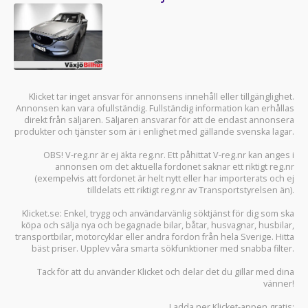
Klicket tar inget ansvar för annonsens innehåll eller tillgänglighet.
Annonsen kan vara ofullständig. Fullständig information kan erhållas
direkt från säljaren. Säljaren ansvarar för att de endast annonsera
produkter och tjänster som är i enlighet med gällande svenska lagar.
OBS! V-reg.nr är ej äkta reg.nr. Ett påhittat V-reg.nr kan anges i
annonsen om det aktuella fordonet saknar ett riktigt reg.nr
(exempelvis att fordonet är helt nytt eller har importerats och ej
tilldelats ett riktigt reg.nr av Transportstyrelsen än).
Klicket.se
: Enkel, trygg och användarvänlig söktjänst för dig som ska
köpa och sälja
nya och begagnade bilar
,
båtar
,
husvagnar
,
husbilar
,
transportbilar
,
motorcyklar
eller andra fordon från hela Sverige. Hitta
bäst priser. Upplev våra smarta sökfunktioner med snabba filter.
Tack för att du använder
Klicket
och delar det du gillar med dina
vänner!
Ladda ner
Klicket-appen
gratis: