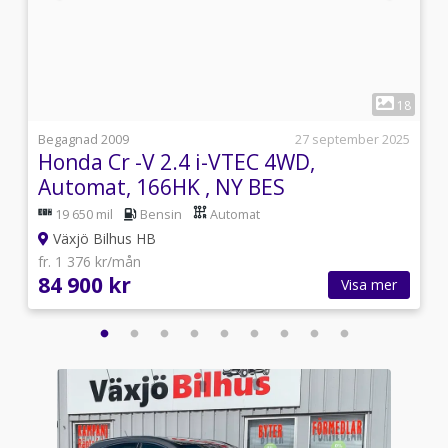
1
9
18
i
Begagnad 2009
27 september 2025
Honda Cr -V 2.4 i-VTEC 4WD,
Automat, 166HK , NY BES
19 650 mil
Bensin
Automat
Växjö Bilhus HB
fr. 1 376 kr/mån
84 900 kr
Visa mer