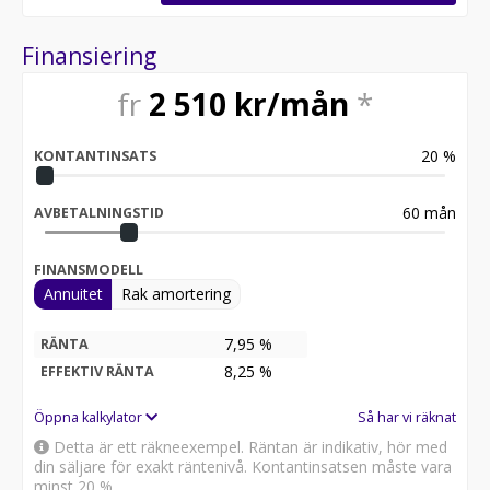
Finansiering
fr
2 510
kr/mån
*
20
%
KONTANTINSATS
60
mån
AVBETALNINGSTID
FINANSMODELL
Annuitet
Rak amortering
7,95 %
RÄNTA
8,25
%
EFFEKTIV RÄNTA
Öppna kalkylator
Så har vi räknat
Detta är ett räkneexempel. Räntan är indikativ, hör med
din säljare för exakt räntenivå. Kontantinsatsen måste vara
minst 20 %.