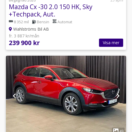
Begagnad 2020
25 april
Mazda Cx -30 2.0 150 HK, Sky
+Techpack, Aut.
8 352 mil
Bensin
Automat
Wahlströms Bil AB
fr. 3 887 kr/mån
239 900 kr
Visa mer
1
49