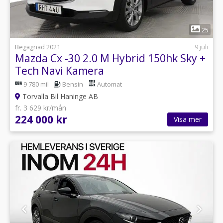
1
25
Begagnad 2021
9 juli
Mazda Cx -30 2.0 M Hybrid 150hk Sky +
Tech Navi Kamera
9 780 mil
Bensin
Automat
Torvalla Bil Haninge AB
fr. 3 629 kr/mån
224 000 kr
Visa mer