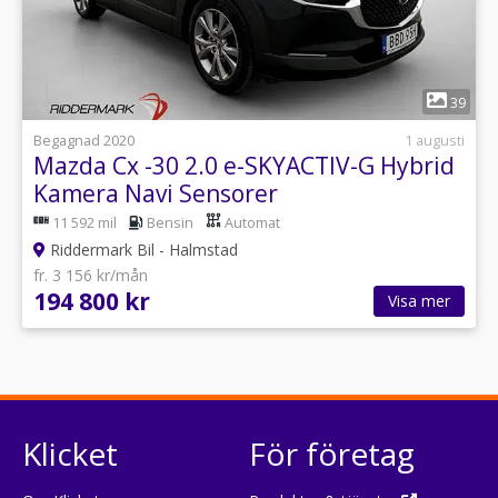
1
39
Begagnad 2020
1 augusti
Mazda Cx -30 2.0 e-SKYACTIV-G Hybrid
Kamera Navi Sensorer
11 592 mil
Bensin
Automat
Riddermark Bil - Halmstad
fr. 3 156 kr/mån
194 800 kr
Visa mer
Klicket
För företag