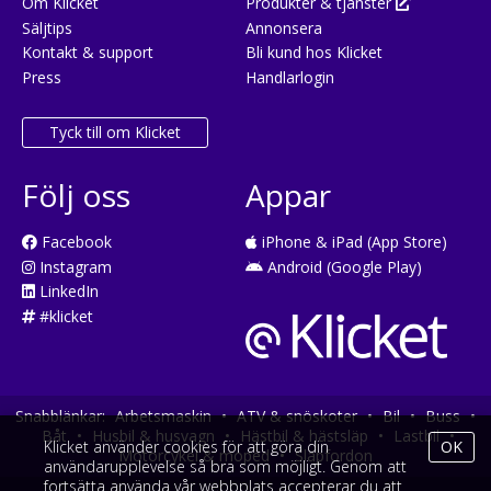
Om Klicket
Produkter & tjänster
Säljtips
Annonsera
Kontakt & support
Bli kund hos Klicket
Press
Handlarlogin
Tyck till om Klicket
Följ oss
Appar
Facebook
iPhone & iPad (App Store)
Instagram
Android (Google Play)
LinkedIn
#klicket
Snabblänkar:
Arbetsmaskin
•
ATV & snöskoter
•
Bil
•
Buss
•
Båt
•
Husbil & husvagn
•
Hästbil & hästsläp
•
Lastbil
•
Klicket använder cookies för att göra din
OK
Motorcykel & moped
•
Släpfordon
användarupplevelse så bra som möjligt. Genom att
fortsätta använda vår webbplats accepterar du att