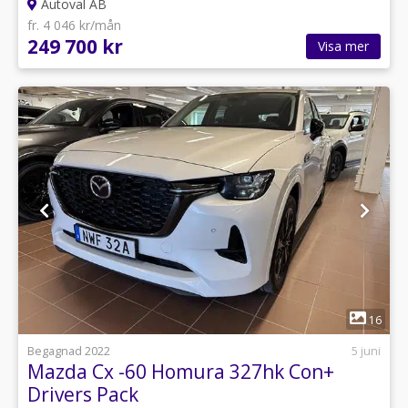
Autoval AB
fr. 4 046 kr/mån
249 700 kr
Visa mer
1
16
Begagnad 2022
5 juni
Mazda Cx -60 Homura 327hk Con+
Drivers Pack