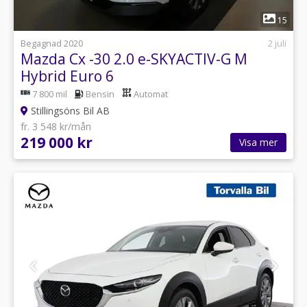
1
15
Begagnad 2020
2 juli
Mazda Cx -30 2.0 e-SKYACTIV-G M
Hybrid Euro 6
7 800 mil
Bensin
Automat
Stillingsöns Bil AB
fr. 3 548 kr/mån
219 000 kr
Visa mer