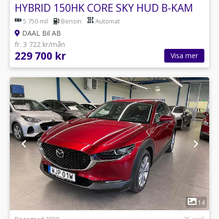
HYBRID 150HK CORE SKY HUD B-KAM
NAV
5 750 mil
Bensin
Automat
DAAL Bil AB
fr. 3 722 kr/mån
229 700 kr
Visa mer
1
14