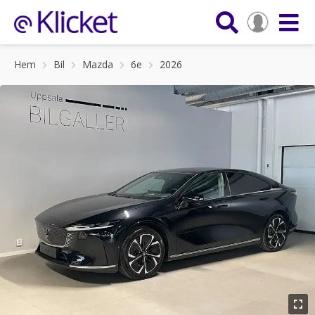
Hem
Bil
Mazda
6e
2026