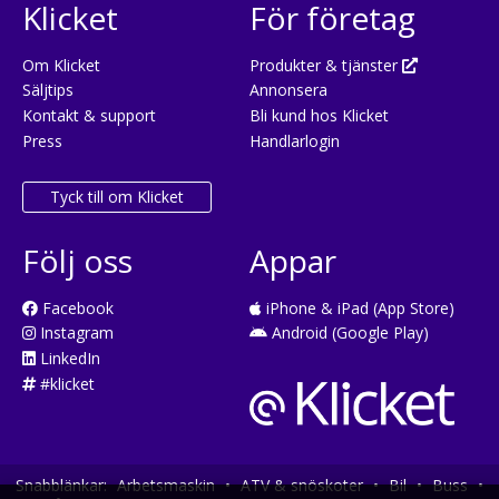
Klicket
För företag
Om Klicket
Produkter & tjänster
Säljtips
Annonsera
Kontakt & support
Bli kund hos Klicket
Press
Handlarlogin
Tyck till om Klicket
Följ oss
Appar
Facebook
iPhone & iPad (App Store)
Instagram
Android (Google Play)
LinkedIn
#klicket
Snabblänkar:
Arbetsmaskin
•
ATV & snöskoter
•
Bil
•
Buss
•