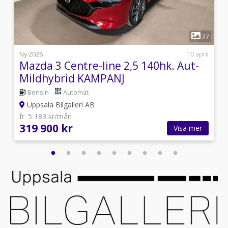
1
8
27
i
Ny 2026
10 april
Mazda 3 Centre-line 2,5 140hk. Aut-
Mildhybrid KAMPANJ
Bensin
Automat
Uppsala Bilgalleri AB
fr. 5 183 kr/mån
319 900 kr
Visa mer