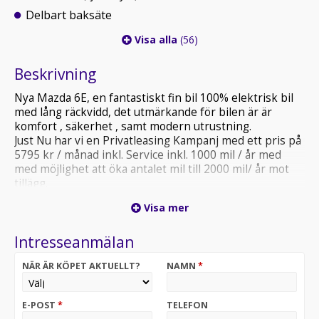
Delbart baksäte
Visa alla
(56)
Beskrivning
Nya Mazda 6E, en fantastiskt fin bil 100% elektrisk bil
med lång räckvidd, det utmärkande för bilen är är
komfort , säkerhet , samt modern utrustning.
Just Nu har vi en Privatleasing Kampanj med ett pris på
5795 kr / månad inkl. Service inkl. 1000 mil / år med
med möjlighet att öka antalet mil till 2000 mil/ år mot
tillägg.
Visa mer
Bilen har 2 st olika batteri storlekar, standard batteriet
är på 68,8 kWh , det batteriet ger en räckvidd på
Intresseanmälan
479km.. Otroligt mycket utrustning i grundutförandet
bl.a värmepump med appstyrning , 360 kamera , el
NÄR ÄR KÖPET AKTUELLT?
NAMN
*
baklucka, Panoramaglastak, Ljudsytem från Sony och
mycket mycket mer...
E-POST
*
TELEFON
Utrustnings specifikation