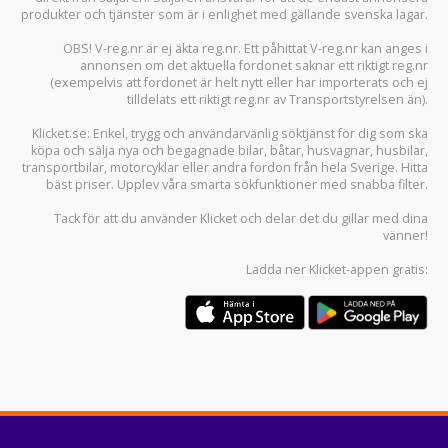
produkter och tjänster som är i enlighet med gällande svenska lagar.
OBS! V-reg.nr är ej äkta reg.nr. Ett påhittat V-reg.nr kan anges i
annonsen om det aktuella fordonet saknar ett riktigt reg.nr
(exempelvis att fordonet är helt nytt eller har importerats och ej
tilldelats ett riktigt reg.nr av Transportstyrelsen än).
Klicket.se
: Enkel, trygg och användarvänlig söktjänst för dig som ska
köpa och sälja
nya och begagnade bilar
,
båtar
,
husvagnar
,
husbilar
,
transportbilar
,
motorcyklar
eller andra fordon från hela Sverige. Hitta
bäst priser. Upplev våra smarta sökfunktioner med snabba filter.
Tack för att du använder
Klicket
och delar det du gillar med dina
vänner!
Ladda ner
Klicket-appen
gratis: