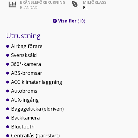
BRÄNSLEFÖRBRUKNING
MILJÖKLASS
EL
BLANDAD
Visa fler
(10)
Utrustning
Airbag förare
Svensksåld
360°-kamera
ABS-bromsar
ACC klimatanläggning
Autobroms
AUX-ingång
Bagagelucka (eldriven)
Backkamera
Bluetooth
Centrallås (fjärrstyrt)