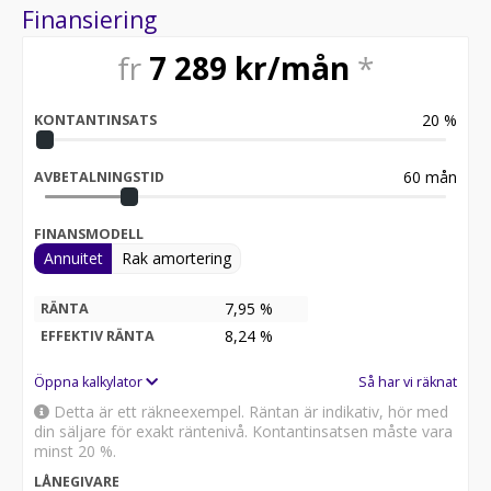
Filbytesvarning och filhållningsassistans ,
Finansiering
Trafikskyltsavläsning , 9 krockkuddar , E-call (3G-
baserat system) , Larm , Nyckellöst låssystem, Smart
fr
7 289
kr/mån
*
Key , Trådlös mobilladdare , Elmanövrerad bagagelucka
, Appstyrning (parkeringsvärmare, fönster, AC, lås,
laddning, hitta min bil) , Klimatanläggning med dubbla
20
%
KONTANTINSATS
zoner , Ventilerade framstolar , Sony ljudanläggning
(FM/DAB), 14 högtalare , 2x USB-C (fram och bak), 1x
USB-A (fram) , Navigationssystem , Bluetooth-nyckel
60
mån
AVBETALNINGSTID
med möjlighet till delning , Röststyrning , Svart Nappa
Skinn , Läderklädd ratt, tvåfärgad , Paneldekor "Dark
FINANSMODELL
wood" runt kopphållare och dörrpanel ,
Annuitet
Rak amortering
Instrumentpanel – vävt tyg i brun mocka , Innertak –
svart tyg ,
7,95 %
RÄNTA
Varmt Välkommen att kontakta oss på Uppsala Bilgalleri
8,24
%
EFFEKTIV RÄNTA
saljare@uppsalalbilgalleri.se
Öppna kalkylator
Så har vi räknat
Detta är ett räkneexempel. Räntan är indikativ, hör med
din säljare för exakt räntenivå. Kontantinsatsen måste vara
minst 20 %.
LÅNEGIVARE