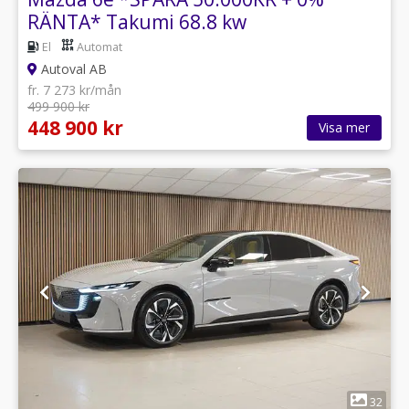
RÄNTA* Takumi 68.8 kw
El
Automat
Autoval AB
fr. 7 273 kr/mån
499 900 kr
448 900 kr
Visa mer
1
32