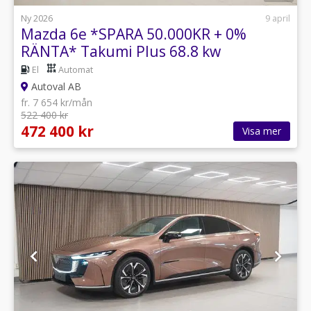
Ny 2026
9 april
Mazda 6e *SPARA 50.000KR + 0%
RÄNTA* Takumi Plus 68.8 kw
El
Automat
Autoval AB
fr. 7 654 kr/mån
522 400 kr
472 400 kr
Visa mer