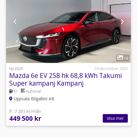
1
18
Ny 2025
19 december 2025
Mazda 6e EV 258 hk 68,8 kWh Takumi
Super kampanj Kampanj
El
Automat
Uppsala Bilgalleri AB
fr. 7 283 kr/mån
449 500 kr
Visa mer