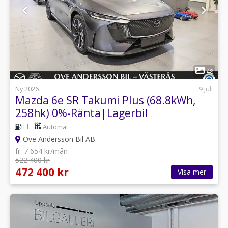
1
48
Ny 2026
9 juli
Mazda 6e SR Takumi Plus (68.8kWh,
258hk) 0%-Ränta|Lagerbil
El
Automat
Ove Andersson Bil AB
fr. 7 654 kr/mån
522 400 kr
472 400 kr
Visa mer