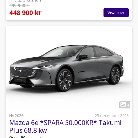
499 900 kr
448 900 kr
Visa mer
1
4
Ny 2026
25 december 2025
Mazda 6e *SPARA 50.000KR* Takumi
Plus 68.8 kw