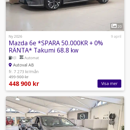
1
20
Ny 2026
9 april
Mazda 6e *SPARA 50.000KR + 0%
RÄNTA* Takumi 68.8 kw
El
Automat
Autoval AB
fr. 7 273 kr/mån
499 900 kr
448 900 kr
Visa mer