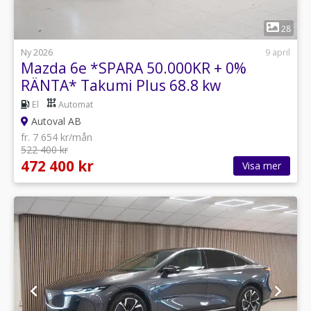
1
28
Ny 2026
9 april
Mazda 6e *SPARA 50.000KR + 0%
RÄNTA* Takumi Plus 68.8 kw
El
Automat
Autoval AB
fr. 7 654 kr/mån
522 400 kr
472 400 kr
Visa mer