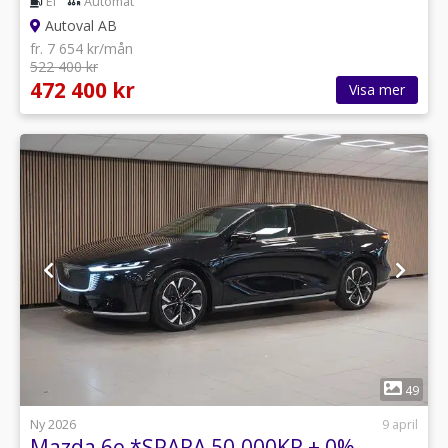
El
Automat
Autoval AB
fr. 7 654 kr/mån
522 400 kr
472 400 kr
Visa mer
1
49
Ny 2026
9 april
Mazda 6e *SPARA 50.000KR + 0%