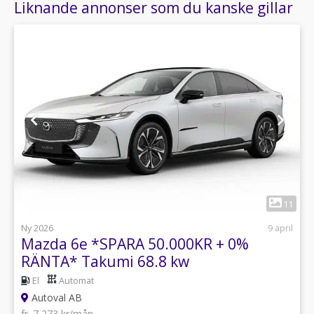
Liknande annonser som du kanske gillar
1
11
Ny 2026
9 april
Mazda 6e *SPARA 50.000KR + 0%
RÄNTA* Takumi 68.8 kw
El
Automat
Autoval AB
fr. 7 273 kr/mån