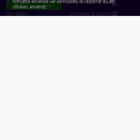
Klicket
För företag
fortsätta använda vår webbplats accepterar du att
cookies används.
Om Klicket
Produkter & tjänster
Säljtips
Annonsera
Kontakt & support
Bli kund hos Klicket
Press
Handlarlogin
Tyck till om Klicket
Följ oss
Appar
Facebook
iPhone & iPad (App Store)
Instagram
Android (Google Play)
LinkedIn
#klicket
Snabblänkar:
Arbetsmaskin
•
ATV & snöskoter
•
Bil
•
Buss
•
Båt
•
Husbil & husvagn
•
Hästbil & hästsläp
•
Lastbil
•