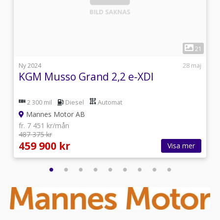
1
1
21
i
Ny 2024
28 maj
KGM Musso Grand 2,2 e-XDI
2 300 mil
Diesel
Automat
Mannes Motor AB
fr. 7 451 kr/mån
487 375 kr
459 900 kr
Visa mer