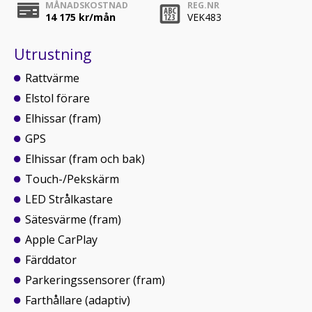
MÅNADSKOSTNAD
REG.NR
14 175
kr/mån
VEK483
Utrustning
Rattvärme
Elstol förare
Elhissar (fram)
GPS
Elhissar (fram och bak)
Touch-/Pekskärm
LED Strålkastare
Sätesvärme (fram)
Apple CarPlay
Färddator
Parkeringssensorer (fram)
Farthållare (adaptiv)