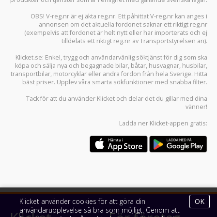
OBS! V-reg.nr är ej äkta reg.nr. Ett påhittat V-reg.nr kan anges i
annonsen om det aktuella fordonet saknar ett riktigt reg.nr
(exempelvis att fordonet är helt nytt eller har importerats och ej
tilldelats ett riktigt reg.nr av Transportstyrelsen än).
Klicket.se
: Enkel, trygg och användarvänlig söktjänst för dig som ska
köpa och sälja
nya och begagnade bilar
,
båtar
,
husvagnar
,
husbilar
,
transportbilar
,
motorcyklar
eller andra fordon från hela Sverige. Hitta
bäst priser. Upplev våra smarta sökfunktioner med snabba filter.
Tack för att du använder
Klicket
och delar det du gillar med dina
vänner!
Ladda ner
Klicket-appen
gratis:
Klicket använder cookies för att göra din
OK
användarupplevelse så bra som möjligt. Genom att