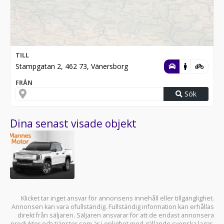
TILL
Stampgatan 2, 462 73, Vänersborg
FRÅN
Sök
Dina senast visade objekt
Klicket tar inget ansvar för annonsens innehåll eller tillgänglighet.
Annonsen kan vara ofullständig. Fullständig information kan erhållas
direkt från säljaren. Säljaren ansvarar för att de endast annonsera
produkter och tjänster som är i enlighet med gällande svenska lagar.