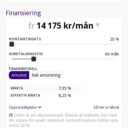
Finansiering
fr
14 175
kr/mån
*
20
%
KONTANTINSATS
60
mån
AVBETALNINGSTID
FINANSMODELL
Annuitet
Rak amortering
7,95 %
RÄNTA
8,25
%
EFFEKTIV RÄNTA
Öppna kalkylator
Så har vi räknat
Detta är ett räkneexempel. Räntan är indikativ, hör med
din säljare för exakt räntenivå. Kontantinsatsen måste vara
minst 20 %.