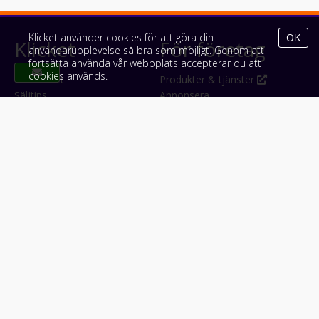
Klicket använder cookies för att göra din
OK
Klicket
För företag
användarupplevelse så bra som möjligt. Genom att
fortsätta använda vår webbplats accepterar du att
cookies används.
Om Klicket
Produkter & tjänster
Säljtips
Annonsera
Kontakt & support
Bli kund hos Klicket
Press
Handlarlogin
Tyck till om Klicket
Följ oss
Appar
Facebook
iPhone & iPad (App Store)
Instagram
Android (Google Play)
LinkedIn
#klicket