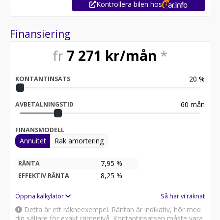
Kontrollera bilen hos
Finansiering
fr
7 271
kr/mån
*
20
%
KONTANTINSATS
60
mån
AVBETALNINGSTID
FINANSMODELL
Annuitet
Rak amortering
7,95 %
RÄNTA
8,25
%
EFFEKTIV RÄNTA
Öppna kalkylator
Så har vi räknat
Detta är ett räkneexempel. Räntan är indikativ, hör med
din säljare för exakt räntenivå. Kontantinsatsen måste vara