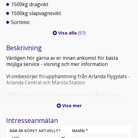
1500kg dragvikt
1500kg släpvagnsvikt
Sortimo
Visa alla
(57)
Beskrivning
Vänligen hör gärna av er innan ankomst för bästa
möjliga service - visning och mer information
Vi ombesörjer fri upphämtning från Arlanda Flygplats -
Arlanda Central och Märsta Station
Våra transportbilar levereras med en månad gratis
helförsäkring och vi erbjuder hemleverans inom hela
Visa mer
Sverige
Intresseanmälan
Vi erbjuder finansieringsalternativ via med möjlighet till
0:-kr i första förhöjd hyra för företag
NÄR ÄR KÖPET AKTUELLT?
NAMN
*