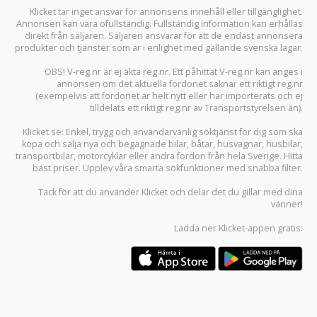
Klicket tar inget ansvar för annonsens innehåll eller tillgänglighet.
Annonsen kan vara ofullständig. Fullständig information kan erhållas
direkt från säljaren. Säljaren ansvarar för att de endast annonsera
produkter och tjänster som är i enlighet med gällande svenska lagar.
OBS! V-reg.nr är ej äkta reg.nr. Ett påhittat V-reg.nr kan anges i
annonsen om det aktuella fordonet saknar ett riktigt reg.nr
(exempelvis att fordonet är helt nytt eller har importerats och ej
tilldelats ett riktigt reg.nr av Transportstyrelsen än).
Klicket.se
: Enkel, trygg och användarvänlig söktjänst för dig som ska
köpa och sälja
nya och begagnade bilar
,
båtar
,
husvagnar
,
husbilar
,
transportbilar
,
motorcyklar
eller andra fordon från hela Sverige. Hitta
bäst priser. Upplev våra smarta sökfunktioner med snabba filter.
Tack för att du använder
Klicket
och delar det du gillar med dina
vänner!
Ladda ner
Klicket-appen
gratis: