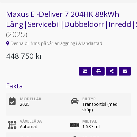
Maxus E -Deliver 7 204HK 88kWh
Lång|Servicebil|Dubbeldörr|Inredd|S
(2025)
Denna bil finns på vår anläggning i Arlandastad
448 750 kr
Fakta
MODELLÅR
BILTYP
2025
Transportbil (med
skåp)
VÄXELLÅDA
MILTAL
Automat
1 587 mil