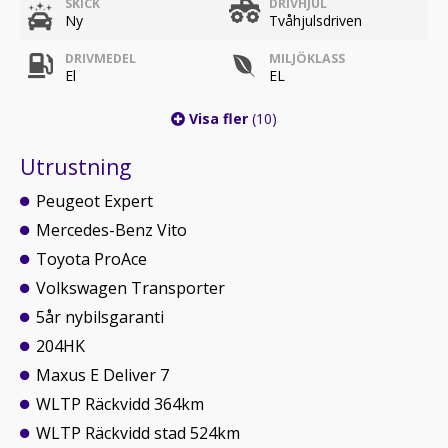
SKICK
DRIVHJUL
Ny
Tvåhjulsdriven
DRIVMEDEL
MILJÖKLASS
El
EL
Visa fler
(10)
Utrustning
Peugeot Expert
Mercedes-Benz Vito
Toyota ProAce
Volkswagen Transporter
5år nybilsgaranti
204HK
Maxus E Deliver 7
WLTP Räckvidd 364km
WLTP Räckvidd stad 524km