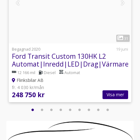
1
6
31
4
Begagnad 2020
19 juni
Ford Transit Custom 130HK L2
ressor|Inverter
Automat|Inredd|LED|Drag|Värmare|Le
12 166 mil
Diesel
Automat
Flinksbilar AB
fr. 4 030 kr/mån
248 750 kr
Visa mer