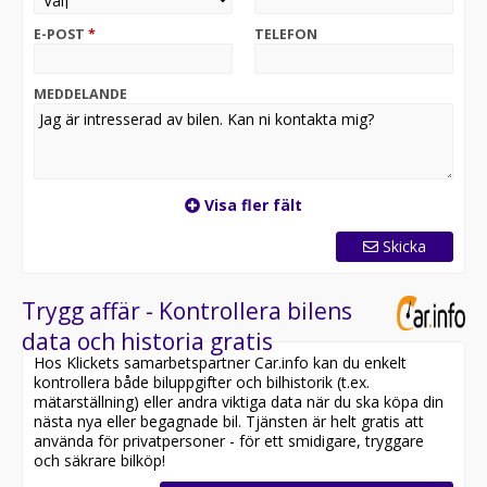
Alla bilar är tillgängliga för export - All cars care
available for export
E-POST
*
TELEFON
Varmt välkomna till våran anläggning på Maskingatan 8,
19560 Arlandastad med över 700st Transportbilar på
MEDDELANDE
samma plats
Visa fler fält
Skicka
Trygg affär - Kontrollera bilens
data och historia gratis
Hos Klickets samarbetspartner Car.info kan du enkelt
kontrollera både biluppgifter och bilhistorik (t.ex.
mätarställning) eller andra viktiga data när du ska köpa din
nästa nya eller begagnade bil. Tjänsten är helt gratis att
använda för privatpersoner - för ett smidigare, tryggare
och säkrare bilköp!