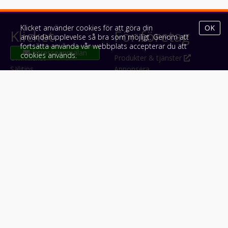
Klicket använder cookies för att göra din
OK
Klicket
För företag
användarupplevelse så bra som möjligt. Genom att
fortsätta använda vår webbplats accepterar du att
cookies används.
Om Klicket
Produkter & tjänster
Säljtips
Annonsera
Kontakt & support
Bli kund hos Klicket
Press
Handlarlogin
Tyck till om Klicket
Följ oss
Appar
Facebook
iPhone & iPad (App Store)
Instagram
Android (Google Play)
LinkedIn
#klicket