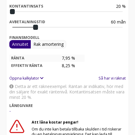
insulation laminated glasses, Heated power adjustable
20
%
and foldable exterior mirrors, Limited-slip differential,
KONTANTINSATS
Active exhaust sound system, Rain sensor, Rear seats
with ski hatch, Hill descent control, Front and rear
60
mån
AVBETALNINGSTID
parking sensors, Alarm system, Auto-dimming exterior
mirrors, Adaptive full-LED Matrix headlights, Corsa
drive mode with launch control,TRYGGHET:,Gällande
FINANSMODELL
nybilsgaranti tom 2027-08-09, Bilen har genomgått
Annuitet
Rak amortering
auktoriserat Maserati Pre Owned test,
7,95 %
RÄNTA
8,25
%
EFFEKTIV RÄNTA
Öppna kalkylator
Så har vi räknat
Detta är ett räkneexempel. Räntan är indikativ, hör med
din säljare för exakt räntenivå. Kontantinsatsen måste vara
minst 20 %.
LÅNEGIVARE
-
Att låna kostar pengar!
Om du inte kan betala tillbaka skulden i tid riskerar
du en betalningsanmärkning. Det kan leda till