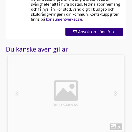
svårigheter att få hyra bostad, teckna abonnemang
och få nya lån. För stöd, vänd dig till budget- och
skuldrådgivningen i din kommun. Kontaktuppgifter
finns på
konsumentverket.se
.
Ansök om lånelöfte
Du kanske även gillar
1
0
20