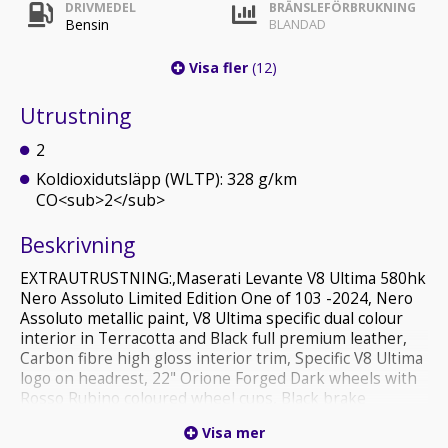
DRIVMEDEL
BRÄNSLEFÖRBRUKNING
Bensin
BLANDAD
Visa fler
(12)
Utrustning
2
Koldioxidutsläpp (WLTP): 328 g/km
CO<sub>2</sub>
Beskrivning
EXTRAUTRUSTNING:,Maserati Levante V8 Ultima 580hk
Nero Assoluto Limited Edition One of 103 -2024, Nero
Assoluto metallic paint, V8 Ultima specific dual colour
interior in Terracotta and Black full premium leather,
Carbon fibre high gloss interior trim, Specific V8 Ultima
logo on headrest, 22" Orione Forged Dark wheels with
Rosso Rubino coloured wheel cups, Black brake
calipers, V8 Ultima exterior in glossy black and carbon
Visa mer
fibre, Specific interior badge One of 103 on central