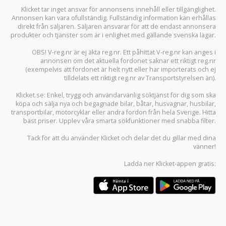
Klicket tar inget ansvar för annonsens innehåll eller tillgänglighet.
Annonsen kan vara ofullständig. Fullständig information kan erhållas
direkt från säljaren. Säljaren ansvarar för att de endast annonsera
produkter och tjänster som är i enlighet med gällande svenska lagar.
OBS! V-reg.nr är ej äkta reg.nr. Ett påhittat V-reg.nr kan anges i
annonsen om det aktuella fordonet saknar ett riktigt reg.nr
(exempelvis att fordonet är helt nytt eller har importerats och ej
tilldelats ett riktigt reg.nr av Transportstyrelsen än).
Klicket.se
: Enkel, trygg och användarvänlig söktjänst för dig som ska
köpa och sälja
nya och begagnade bilar
,
båtar
,
husvagnar
,
husbilar
,
transportbilar
,
motorcyklar
eller andra fordon från hela Sverige. Hitta
bäst priser. Upplev våra smarta sökfunktioner med snabba filter.
Tack för att du använder
Klicket
och delar det du gillar med dina
vänner!
Ladda ner
Klicket-appen
gratis: