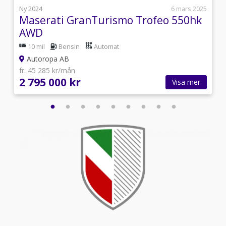
i
Ny 2024
6 mars 2025
Maserati GranTurismo Trofeo 550hk
AWD
10 mil
Bensin
Automat
Autoropa AB
fr. 45 285 kr/mån
2 795 000 kr
Visa mer