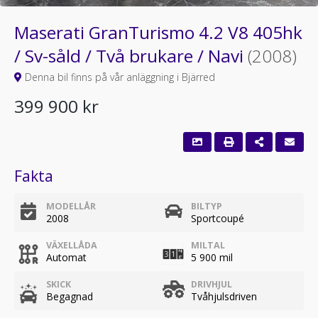
Maserati GranTurismo 4.2 V8 405hk
/ Sv-såld / Två brukare / Navi
(2008)
Denna bil finns på vår anläggning i Bjärred
399 900 kr
Fakta
MODELLÅR
BILTYP
2008
Sportcoupé
VÄXELLÅDA
MILTAL
Automat
5 900 mil
SKICK
DRIVHJUL
Begagnad
Tvåhjulsdriven