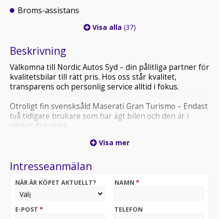
Broms-assistans
Visa alla
(37)
Beskrivning
Välkomna till Nordic Autos Syd – din pålitliga partner för
kvalitetsbilar till rätt pris. Hos oss står kvalitet,
transparens och personlig service alltid i fokus.
Otroligt fin svensksåld Maserati Gran Turismo – Endast
två tidigare brukare som har ägt bilen och den är i
väldigt fint skick.
Visa mer
• Finansiering med 0 kr kontant – från endast 4 990
kr/mån.
Intresseanmälan
• Möjlighet till 0 % ränta upp till 100 000 kr.
• Alla våra bilar genomgår noggranna tester hos
NÄR ÄR KÖPET AKTUELLT?
NAMN
*
oberoende verkstäder.
• Vi tar gärna din bil i inbyte – smidigt, säkert och
enkelt.
E-POST
*
TELEFON
• Hemleverans i hela Sverige – tryggt och bekvämt.