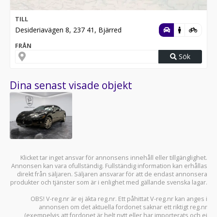
TILL
Desideriavägen 8, 237 41, Bjärred
FRÅN
Sök
Dina senast visade objekt
Klicket tar inget ansvar för annonsens innehåll eller tillgänglighet.
Annonsen kan vara ofullständig. Fullständig information kan erhållas
direkt från säljaren. Säljaren ansvarar för att de endast annonsera
produkter och tjänster som är i enlighet med gällande svenska lagar.
OBS! V-reg.nr är ej äkta reg.nr. Ett påhittat V-reg.nr kan anges i
annonsen om det aktuella fordonet saknar ett riktigt reg.nr
(exempelvis att fordonet är helt nytt eller har importerats och ej