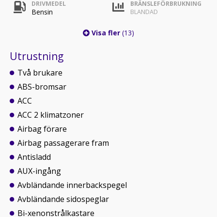
DRIVMEDEL
BRÄNSLEFÖRBRUKNING
Bensin
BLANDAD
Visa fler
(13)
Utrustning
Två brukare
ABS-bromsar
ACC
ACC 2 klimatzoner
Airbag förare
Airbag passagerare fram
Antisladd
AUX-ingång
Avbländande innerbackspegel
Avbländande sidospeglar
Bi-xenonstrålkastare