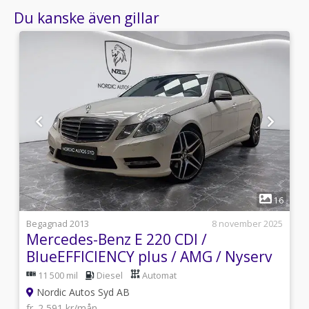
Du kanske även gillar
1
0
16
4
Begagnad 2013
8 november 2025
Mercedes-Benz E 220 CDI /
BlueEFFICIENCY plus / AMG / Nyserv
11 500 mil
Diesel
Automat
Nordic Autos Syd AB
fr. 2 591 kr/mån