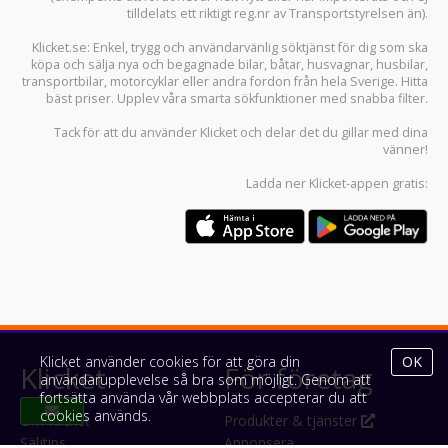
tilldelats ett riktigt reg.nr av Transportstyrelsen än).
Klicket.se
: Enkel, trygg och användarvänlig söktjänst för dig som ska
köpa och sälja
nya och begagnade bilar
,
båtar
,
husvagnar
,
husbilar
,
transportbilar
,
motorcyklar
eller andra fordon från hela Sverige. Hitta
bäst priser. Upplev våra smarta sökfunktioner med snabba filter.
Tack för att du använder
Klicket
och delar det du gillar med dina
vänner!
Ladda ner
Klicket-appen
gratis:
Klicket använder cookies för att göra din
OK
Klicket
För företag
användarupplevelse så bra som möjligt. Genom att
fortsätta använda vår webbplats accepterar du att
cookies används.
Om Klicket
Produkter & tjänster
Säljtips
Annonsera