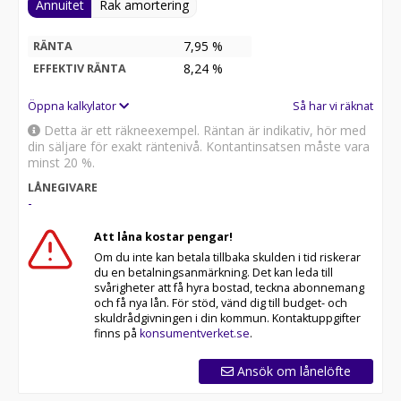
Annuitet
Rak amortering
7,95 %
RÄNTA
8,24
%
EFFEKTIV RÄNTA
Öppna kalkylator
Så har vi räknat
Detta är ett räkneexempel. Räntan är indikativ, hör med
din säljare för exakt räntenivå. Kontantinsatsen måste vara
minst 20 %.
LÅNEGIVARE
-
Att låna kostar pengar!
Om du inte kan betala tillbaka skulden i tid riskerar
du en betalningsanmärkning. Det kan leda till
svårigheter att få hyra bostad, teckna abonnemang
och få nya lån. För stöd, vänd dig till budget- och
skuldrådgivningen i din kommun. Kontaktuppgifter
finns på
konsumentverket.se
.
Ansök om lånelöfte