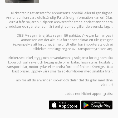
Klicket tar inget ansvar för annonsens innehåll eller tillgänglighet.
Annonsen kan vara ofullständig. Fullständig information kan erhållas
direkt från säljaren. Säljaren ansvarar för att de endast annonsera
produkter och tjänster som är i enlighet med gällande svenska lagar.
OBS! V-reg.nr är ej äkta reg.nr. Ett påhittat V-reg.nr kan anges i
annonsen om det aktuella fordonet saknar ett riktigt reg.nr
(exempelvis att fordonet är helt nytt eller har importerats och ej
tilldelats ett riktigt reg.nr av Transportstyrelsen än).
Klicket.se
: Enkel, trygg och användarvänlig söktjänst för dig som ska
köpa och sälja
nya och begagnade bilar
,
båtar
,
husvagnar
,
husbilar
,
transportbilar
,
motorcyklar
eller andra fordon från hela Sverige. Hitta
bäst priser. Upplev våra smarta sökfunktioner med snabba filter.
Tack för att du använder
Klicket
och delar det du gillar med dina
vänner!
Ladda ner
Klicket-appen
gratis: