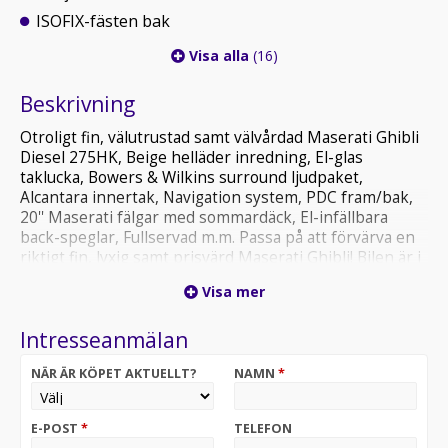
ISOFIX-fästen bak
Visa alla
(16)
Beskrivning
Otroligt fin, välutrustad samt välvårdad Maserati Ghibli
Diesel 275HK, Beige helläder inredning, El-glas
taklucka, Bowers & Wilkins surround ljudpaket,
Alcantara innertak, Navigation system, PDC fram/bak,
20'' Maserati fälgar med sommardäck, El-infällbara
back-speglar, Fullservad m.m. Passa på att förvärva en
riktigt fin, lyxig samt prisvärd Maserati Ghibli! Bilen är i
fint skick!
Visa mer
VI TAR GIVETVIS DIN BIL I INBYTE OAVSETT MIL /
Intresseanmälan
ÅLDER! FÖRMÅNLIGA FINANSIERINGS LÖSNINGAR
FRÅN 0KR KONTANT. ALLA VÅRA BILAR KAN FÅS MED
NÄR ÄR KÖPET AKTUELLT?
NAMN
*
12-36MÅN GARANTI FÖR DIN TRYGGHET! OptimalCars i
Stockholm, en av Sveriges största premium bilhandlare!
E-POST
*
TELEFON