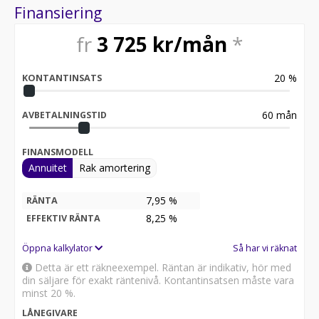
Finansiering
fr
3 725
kr/mån
*
20
%
KONTANTINSATS
60
mån
AVBETALNINGSTID
FINANSMODELL
Annuitet
Rak amortering
7,95 %
RÄNTA
8,25
%
EFFEKTIV RÄNTA
Öppna kalkylator
Så har vi räknat
Detta är ett räkneexempel. Räntan är indikativ, hör med
din säljare för exakt räntenivå. Kontantinsatsen måste vara
minst 20 %.
LÅNEGIVARE