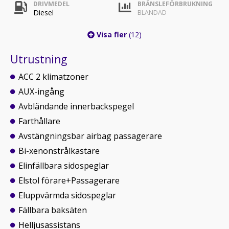
DRIVMEDEL
BRÄNSLEFÖRBRUKNING
Diesel
BLANDAD
Visa fler
(12)
Utrustning
ACC 2 klimatzoner
AUX-ingång
Avbländande innerbackspegel
Farthållare
Avstängningsbar airbag passagerare
Bi-xenonstrålkastare
Elinfällbara sidospeglar
Elstol förare+Passagerare
Eluppvärmda sidospeglar
Fällbara baksäten
Helljusassistans