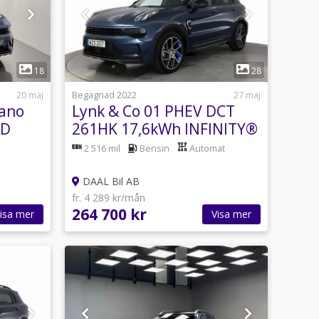
1
18
28
20 maj
Begagnad 2022
27 maj
Pano
Lynk & Co 01 PHEV DCT
ED
261HK 17,6kWh INFINITY®
PANORAMA 3D-VIEW NFC
2 516 mil
Bensin
Automat
DAAL Bil AB
fr. 4 289 kr/mån
264 700 kr
isa mer
Visa mer