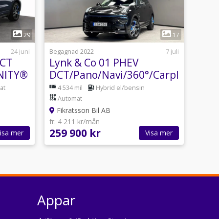
1
29
17
24 juni
Begagnad 2022
7 juli
DCT
Lynk & Co 01 PHEV
INITY®
DCT/Pano/Navi/360°/Carplay
 NFC
at
4 534 mil
Hybrid el/bensin
Automat
Fikratsson Bil AB
fr. 4 211 kr/mån
259 900 kr
isa mer
Visa mer
Appar