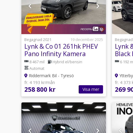
1
43
Begagnad 2021
19 december 2025
Begagnad
Lynk & Co 01 261hk PHEV
Lynk 
Pano Infinity Kamera
Black
CarPlay Elstol
Infini
8 467 mil
Hybrid el/bensin
6 192 m
Automat
Riddermark Bil - Tyresö
Ytterby
fr. 4 193 kr/mån
fr. 4 373
258 800 kr
269 9
Visa mer