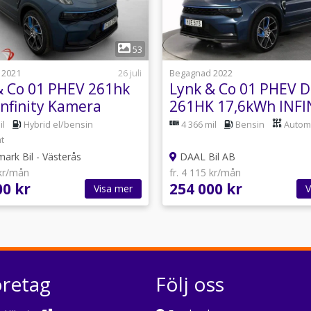
1
1
53
 2021
26 juli
Begagnad 2022
& Co 01 PHEV 261hk
Lynk & Co 01 PHEV 
Infinity Kamera
261HK 17,6kWh INF
ay Navi
PANORAMA 3D-VIEW
il
Hybrid el/bensin
4 366 mil
Bensin
Autom
t
ark Bil - Västerås
DAAL Bil AB
 kr/mån
fr. 4 115 kr/mån
00 kr
254 000 kr
Visa mer
V
öretag
Följ oss