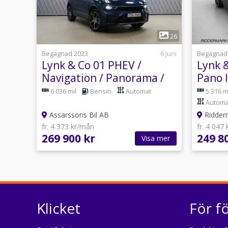
1
26
Begagnad 2023
6 juni
Begagnad
Lynk & Co 01 PHEV /
Lynk 
Navigation / Panorama /
Pano 
360-kamera / Infinity
CarPl
6 036 mil
Bensin
Automat
5 316 m
Automa
Assarssons Bil AB
Ridderm
fr. 4 373 kr/mån
fr. 4 047
269 900 kr
249 8
Visa mer
Klicket
För f