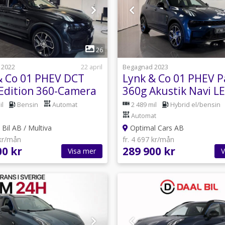
1
1
26
 2022
22 april
Begagnad 2023
& Co 01 PHEV DCT
Lynk & Co 01 PHEV 
 Edition 360-Camera
360g Akustik Navi L
ty Laddkablar
Välutr
il
Bensin
Automat
2 489 mil
Hybrid el/bensin
Automat
 Bil AB / Multiva
Optimal Cars AB
 kr/mån
fr. 4 697 kr/mån
00 kr
289 900 kr
Visa mer
V