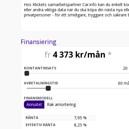
Hos Klickets samarbetspartner Car.info kan du enkelt kontr
eller andra viktiga data när du ska köpa din nästa nya ell
privatpersoner - för ett smidigare, tryggare och säkrare b
Finansiering
fr
4 373
kr/mån
*
20
KONTANTINSATS
60
må
AVBETALNINGSTID
FINANSMODELL
Annuitet
Rak amortering
7,95 %
RÄNTA
8,25
%
EFFEKTIV RÄNTA