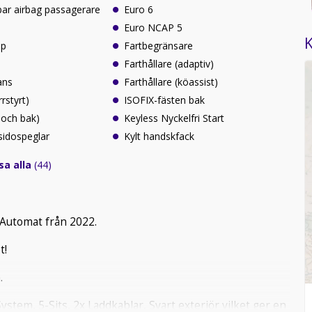
ar airbag passagerare
Euro 6
Euro NCAP 5
K
lp
Fartbegränsare
Farthållare (adaptiv)
ans
Farthållare (köassist)
rrstyrt)
ISOFIX-fästen bak
 och bak)
Keyless Nyckelfri Start
sidospeglar
Kylt handskfack
sa alla
(44)
Automat från 2022.
t!
.
stem, 5-Sits, 2x Laddkablar, Svart exteriör vilket ger en