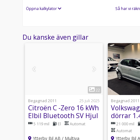
Öppna kalkylator
Så har vi räkn
Du kanske även gillar
1
23
22
usti 14:32
Begagnad 2011
25 juli 2025
Begagnad 2011
li
Citroën C -Zero 16 kWh
Volkswag
avi
Elbil Bluetooth SV Hjul
dörrar 1
Lågmil!
Automat 
Manuell
5 119 mil
El
Automat
21 000 mil
GDS
Automat
Ytterby Bil AB / Multiva
Ytterby Bil 