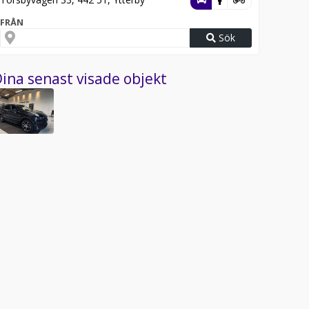
FRÅN
Sök
ina senast visade objekt