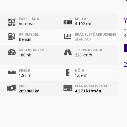
Y
VÄXELLÅDA
MILTAL
Automat
6 192 mil
T
DRIVMEDEL
BRÄNSLEFÖRBRUKNING
4
Bensin
BLANDAD
HÄSTKRAFTER
TOPPHASTIGHET
180 hk
220 km/h
2
BREDD
HÖJD
1,86 m
1,69 m
PRIS
MÅNADSKOSTNAD
269 900 kr
4 373
kr/mån