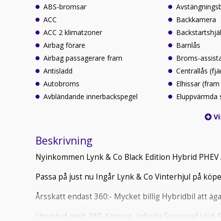
ABS-bromsar
Avstängningsb
ACC
Backkamera
ACC 2 klimatzoner
Backstartshjä
Airbag förare
Barnlås
Airbag passagerare fram
Broms-assist
Antisladd
Centrallås (fjä
Autobroms
Elhissar (fram
Avbländande innerbackspegel
Eluppvärmda 
Vi
Beskrivning
Nyinkommen Lynk & Co Black Edition Hybrid PHEV 
Passa på just nu Ingår Lynk & Co Vinterhjul på köpe
Årsskatt endast 360:- Mycket billig Hybridbil att äga
Utrustad med: 360-Kamera, Infinity Surround Ljud-Sy