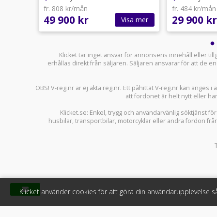
fr. 808 kr/mån
fr. 484 kr/mån
49 900 kr
29 900 kr
sa mer
Visa mer
Klicket tar inget ansvar för annonsens innehåll eller ti
erhållas direkt från säljaren. Säljaren ansvarar för att de
OBS! V-reg.nr är ej äkta reg.nr. Ett påhittat V-reg.nr kan anges 
att fordonet är helt nytt eller ha
Klicket.se
: Enkel, trygg och användarvänlig söktjänst fö
husbilar
,
transportbilar
,
motorcyklar
eller andra fordon frå
Klicket använder cookies för att göra din användarupplevelse 