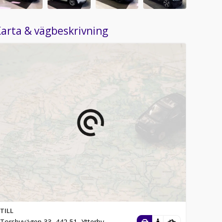
arta & vägbeskrivning
TILL
Torsbyvägen 33, 442 51, Ytterby