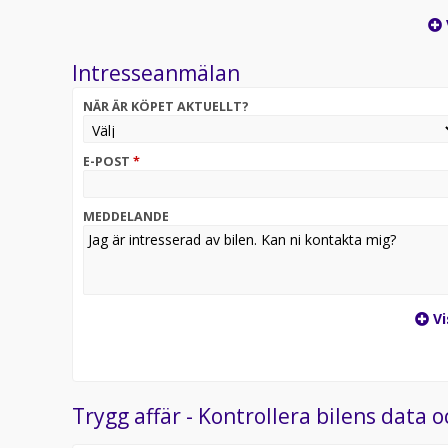
riktigt cool look, Svarta fälgar, Svarta lister.
Levereras nyservad !
Intresseanmälan
Säljare – Villiam & Isak 0303 100 80
NÄR ÄR KÖPET AKTUELLT?
Vi tar gärna ditt fordon i inbyte samt att vi kan f
Finans och My Money!
E-POST
*
Registreringsavgift på 495:- tillkommer på alla ford
MEDDELANDE
Välkommen in till oss på Ytterby Bil för visning oc
'
VI TAR INBYTEN MOT BIL BÅT HUSBIL HUSVAGN
Vi
Trygg affär - Kontrollera bilens data o