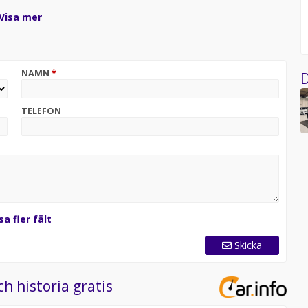
Visa mer
NAMN
*
D
inansiera ditt köp! Samarbetspartners: Santander Bank ,DNB
TELEFON
on.
h provkörning på Torsbyvägen 33 i Ytterby!
 MOTORCYKEL FYRHJULING GRÄVMASKINER MED
sa fler fält
Skicka
ch historia gratis