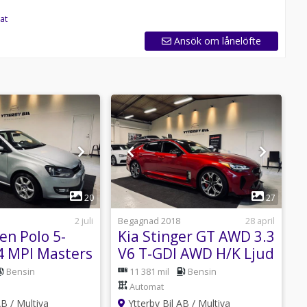
at
Ansök om lånelöfte
1
1
20
27
2 juli
Begagnad 2018
28 april
B
en Polo 5-
Kia Stinger GT AWD 3.3
.4 MPI Masters
V6 T-GDI AWD H/K Ljud
Rep.Objekt
Panorama App-
B
Bensin
11 381 mil
Bensin
Connect
E
Automat
AB / Multiva
Ytterby Bil AB / Multiva