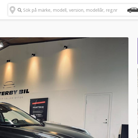
Sök på märke, modell, version, modellår, reg.nr