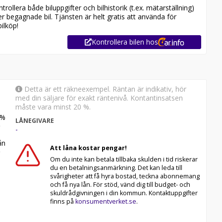
ollera både biluppgifter och bilhistorik (t.ex. mätarställning)
er begagnade bil. Tjänsten är helt gratis att använda för
ilköp!
Kontrollera bilen hos
Detta är ett räkneexempel. Räntan är indikativ, hör
med din säljare för exakt räntenivå. Kontantinsatsen
måste vara minst 20 %.
%
LÅNEGIVARE
-
n
Att låna kostar pengar!
Om du inte kan betala tillbaka skulden i tid riskerar
du en betalningsanmärkning. Det kan leda till
svårigheter att få hyra bostad, teckna abonnemang
och få nya lån. För stöd, vänd dig till budget- och
skuldrådgivningen i din kommun. Kontaktuppgifter
finns på
konsumentverket.se
.