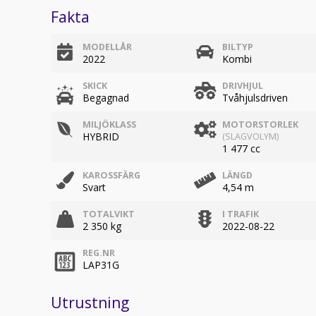
Fakta
MODELLÅR
BILTYP
2022
Kombi
SKICK
DRIVHJUL
Begagnad
Tvåhjulsdriven
MILJÖKLASS
MOTORSTORLEK
HYBRID
(SLAGVOLYM)
1 477 cc
KAROSSFÄRG
LÄNGD
Svart
4,54 m
TOTALVIKT
I TRAFIK
2 350 kg
2022-08-22
REG.NR
LAP31G
Utrustning