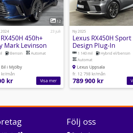
1
1
12
 2024
23 juli
Ny 2025
 RX450H 450h+
Lexus RX450H Sport
y Mark Levinson
Design Plug-In
rok Vinterhjul
il
Bensin
Automat
1 140 mil
Hybrid el/bensin
al
Automat
Bil i Mjölby
Lexus Uppsala
6 kr/mån
fr. 12 798 kr/mån
00 kr
789 900 kr
Visa mer
V
öretag
Följ oss