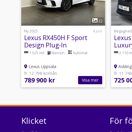
1
22
Ny 2025
4 juni
Begagnad
Lexus RX450H F Sport
Lexus
Design Plug-In
Luxur
Dragk
1 525 mil
Bensin
Automat
2 110 m
origin
Lexus Uppsala
Askling 
fr. 12 798 kr/mån
fr. 11 74
789 900 kr
725 0
Visa mer
Klicket
För f