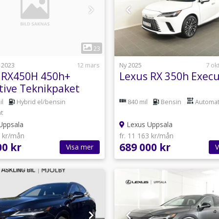
1
1
23
 2023
12 mars
Ny 2025
7 ok
 RX450H 450h+
Lexus RX 350h Execu
tive Teknikpaket
ama Plug-In
il
Hybrid el/bensin
840 mil
Bensin
Automa
t
Uppsala
Lexus Uppsala
2 kr/mån
fr. 11 163 kr/mån
00 kr
689 000 kr
Visa mer
V