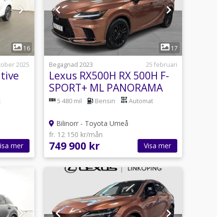
1
16
17
tober 2025
Begagnad 2023
25 februari
tive
Lexus RX500H RX 500H F-
SPORT+ ML PANORAMA
DRAG V-HJUL
t
5 480 mil
Bensin
Automat
Bilinorr - Toyota Umeå
fr. 12 150 kr/mån
749 900 kr
isa mer
Visa mer