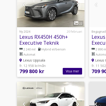
1
22
Ny 2024
20 februari
Begagnad
Lexus RX450H 450h+
Lexus
Executive Teknik
Execu
Panorama
Panor
2 240 mil
Hybrid el/bensin
2 890 m
Automat
Automa
Lexus Uppsala
Lexus 
fr. 12 958 kr/mån
fr. 11 50
799 800 kr
709 9
Visa mer