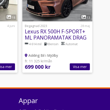
1
18
13
4 juni
Begagnad 2023
28 maj
Lexus RX 500H F-SPORT+
ML PANORAMATAK DRAG
HUD 360kam
4 614 mil
Bensin
Automat
Askling Bil i Mjölby
fr. 11 325 kr/mån
699 000 kr
isa mer
Visa mer
Appar