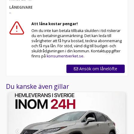
60 månaders garanti och komplettera med extra
LÅNEGIVARE
hjuluppsättningar till bra priser. Gör ditt bilköp tryggt
-
och enkelt hos oss.
Att låna kostar pengar!
Med korta lagertider försvinner våra bilar snabbt! Ring
Om du inte kan betala tillbaka skulden i tid riskerar
oss idag för att reservera din bil: 019-760 88 77. Vi
du en betalningsanmärkning. Det kan leda till
erbjuder även skräddarsydd finansiering och 14 dagars
svårigheter att få hyra bostad, teckna abonnemang
fri försäkring från Folksam.
och få nya lån. För stöd, vänd dig till budget- och
skuldrådgivningen i din kommun. Kontaktuppgifter
Se hur vi genomför våra tester här:
finns på
konsumentverket.se
.
Telefontider:
Ansök om lånelöfte
Besökstider i butik:
Du kanske även gillar
Välkomna!
Utrustning/Tillbehör:
Parkeringssensorer fram,Parkeringssensorer bak,LED
strålkastare,Elektrisk bagagelucka,Keyless
Entry,Keyless start,Head Up
Display,Läderratt,Multifunktionsratt,Rattvärme,Adaptiv
farthållare,Lane