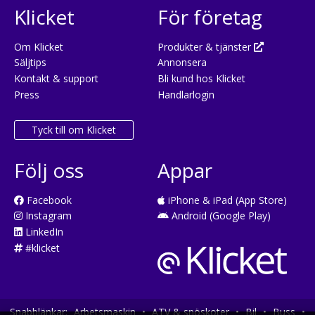
Klicket
För företag
Om Klicket
Produkter & tjänster
Säljtips
Annonsera
Kontakt & support
Bli kund hos Klicket
Press
Handlarlogin
Tyck till om Klicket
Följ oss
Appar
Facebook
iPhone & iPad (App Store)
Instagram
Android (Google Play)
LinkedIn
#klicket
Snabblänkar:
Arbetsmaskin
•
ATV & snöskoter
•
Bil
•
Buss
•