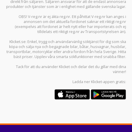
direkt från säljaren. Säljaren ansvarar för att de endast annonsera
produkter och tjänster som är i enlighet med gällande svenska lagar.
OBS! V-reg.nr är ej äkta reg.nr. Ett påhittat V-reg.nr kan anges i
annonsen om det aktuella fordonet saknar ett riktigt reg.nr
(exempelvis att fordonet är helt nytt eller har importerats och ej
tilldelats ett riktigt reg.nr av Transportstyrelsen än).
Klicket.se
: Enkel, trygg och användarvänlig söktjänst för dig som ska
köpa och sälja
nya och begagnade bilar
,
båtar
,
husvagnar
,
husbilar
,
transportbilar
,
motorcyklar
eller andra fordon från hela Sverige. Hitta
bäst priser. Upplev våra smarta sökfunktioner med snabba filter.
Tack för att du använder
Klicket
och delar det du gillar med dina
vänner!
Ladda ner
Klicket-appen
gratis: