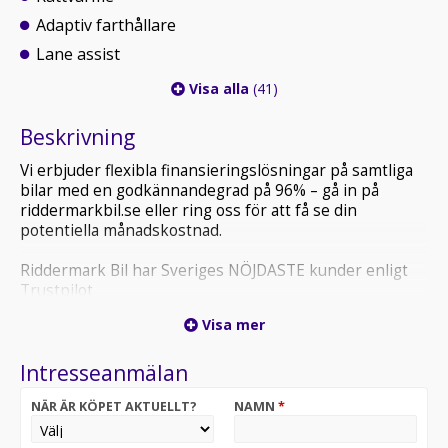
Adaptiv farthållare
Lane assist
Visa alla
(41)
Beskrivning
Vi erbjuder flexibla finansieringslösningar på samtliga
bilar med en godkännandegrad på 96% – gå in på
riddermarkbil.se eller ring oss för att få se din
potentiella månadskostnad.
Riddermark Bil har Sveriges NÖJDASTE kunder enligt
Trustpilot
*YTK604* *Vi tar emot alla inbyten och erbjuder
Visa mer
hemleverans i hela Sverige!*
Intresseanmälan
Varmt välkommen till vår anläggning i Örebro!
Lexus RX 450h AWD – en lyxig och rymlig SUV med
NÄR ÄR KÖPET AKTUELLT?
NAMN
*
kraftfull hybridmotor och fyrhjulsdrift.
Erbjuder hög komfort, mjuk körkänsla och låg