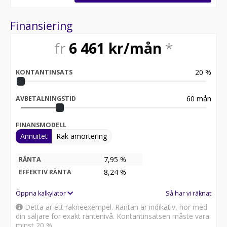
Servicehistorik:
2020-04-14 - 1606 mil
Finansiering
2022-09-28 - 2898 mil
2024-04-26 - 3506 mil
fr
6 461
kr/mån
*
2026-01-13 - 4538 mil
Besök
20
%
KONTANTINSATS
för att:
• Se närbilder och film på bilen
• Reservera bilen direkt online
60
mån
AVBETALNINGSTID
• Få mer info om utrustning och tillval
FINANSMODELL
Därför ska du välja Riddermark Bil:
Annuitet
Rak amortering
* Störst i Sverige på begagnade bilar
* Erbjuder hemleverans i hela Sverige
* 14 dagars helförsäkring via Folksam
7,95 %
RÄNTA
* Över 10 tusen omdömen på Trustpilot
8,24
%
EFFEKTIV RÄNTA
* Våra bilar är testade på över 100 punkter
* Kvalitetssäkrade bilar
Öppna kalkylator
Så har vi räknat
Detta är ett räkneexempel. Räntan är indikativ, hör med
RIDDERMARK BIL TRYGGHETSPAKET:
din säljare för exakt räntenivå. Kontantinsatsen måste vara
Skydda din bil med vårt trygghetspaket. Välj mellan 12-
minst 20 %.