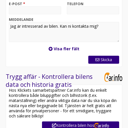
förbrukning – perfekt för både familj och längre resor.
E-POST
*
TELEFON
En elegant och pålitlig SUV – redo för leverans.
Utrustning inkluderar:
MEDDELANDE
- Head Up Display
- Läderklädsel
- Backkamera
- Elektrisk bagagelucka
- Adaptiv farthållare
Visa fler fält
- Navigation
- Ventilerade stolar
Skicka
- Keyless
Jämför denna bil med någon av våra andra Lexus RX i
Trygg affär - Kontrollera bilens
lager. Se våra bilar på
data och historia gratis
https://www.riddermarkbil.se/kopa-bil/?series=rx
Hos Klickets samarbetspartner Car.info kan du enkelt
kontrollera både biluppgifter och bilhistorik (t.ex.
Övrig information om bilen:
mätarställning) eller andra viktiga data när du ska köpa din
Vid blandad körning är förbrukning endast 0.55 l/mil
nästa nya eller begagnade bil. Tjänsten är helt gratis att
Besiktigad till och med 2027-03-31
använda för privatpersoner - för ett smidigare, tryggare
Endast 1 tidigare brukare
och säkrare bilköp!
Möjlighet till 12-60 månaders garanti
Kontrollera bilen hos