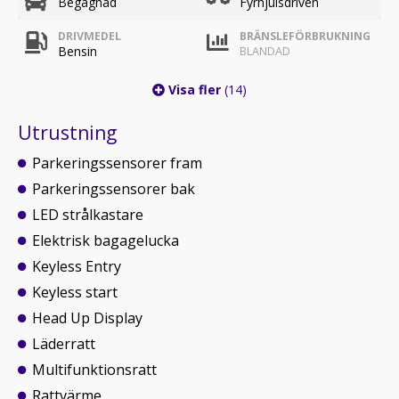
Begagnad
Fyrhjulsdriven
DRIVMEDEL
BRÄNSLEFÖRBRUKNING
Bensin
BLANDAD
Visa fler
(14)
Utrustning
Parkeringssensorer fram
Parkeringssensorer bak
LED strålkastare
Elektrisk bagagelucka
Keyless Entry
Keyless start
Head Up Display
Läderratt
Multifunktionsratt
Rattvärme