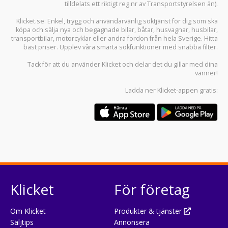
tilldelats ett riktigt reg.nr av Transportstyrelsen än).
Klicket.se
: Enkel, trygg och användarvänlig söktjänst för dig som ska
köpa och sälja
nya och begagnade bilar
,
båtar
,
husvagnar
,
husbilar
,
transportbilar
,
motorcyklar
eller andra fordon från hela Sverige. Hitta
bäst priser. Upplev våra smarta sökfunktioner med snabba filter.
Tack för att du använder
Klicket
och delar det du gillar med dina
vänner!
Ladda ner
Klicket-appen
gratis:
Klicket
För företag
Om Klicket
Produkter & tjänster
Säljtips
Annonsera