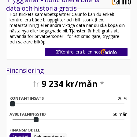
data och historia gratis
Hos Klickets samarbetspartner Car.info kan du enkelt
kontrollera både biluppgifter och bilhistorik (t.ex.
mätarställning) eller andra viktiga data när du ska köpa din
nästa nya eller begagnade bil. Tjänsten är helt gratis att
använda för privatpersoner - för ett smidigare, tryggare
och säkrare bilköp!
Kontrollera bilen hos
Finansiering
fr
9 234
kr/mån
*
20
%
KONTANTINSATS
60
mån
AVBETALNINGSTID
FINANSMODELL
Annuitet
Rak amortering