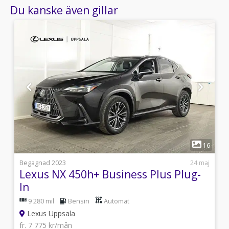
Du kanske även gillar
1
3
16
8
Begagnad 2023
24 maj
Lexus NX 450h+ Business Plus Plug-
In
9 280 mil
Bensin
Automat
Lexus Uppsala
fr. 7 775 kr/mån