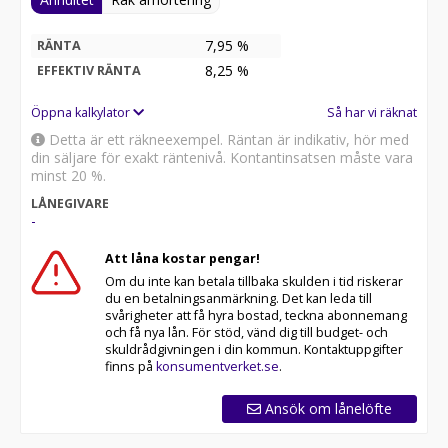
7,95 %
RÄNTA
8,25
%
EFFEKTIV RÄNTA
Öppna kalkylator
Så har vi räknat
Detta är ett räkneexempel. Räntan är indikativ, hör med
din säljare för exakt räntenivå. Kontantinsatsen måste vara
minst 20 %.
LÅNEGIVARE
-
Att låna kostar pengar!
Om du inte kan betala tillbaka skulden i tid riskerar
du en betalningsanmärkning. Det kan leda till
svårigheter att få hyra bostad, teckna abonnemang
och få nya lån. För stöd, vänd dig till budget- och
skuldrådgivningen i din kommun. Kontaktuppgifter
finns på
konsumentverket.se
.
Ansök om lånelöfte