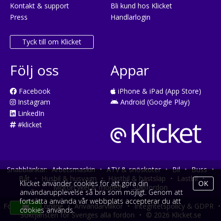
Kontakt & support
Bli kund hos Klicket
Press
Handlarlogin
Tyck till om Klicket
Följ oss
Appar
Facebook
iPhone & iPad (App Store)
Instagram
Android (Google Play)
LinkedIn
#klicket
Snabblänkar:
Arbetsmaskin
•
ATV & snöskoter
•
Bil
•
Buss
•
Båt
•
Husbil & husvagn
•
Hästbil & hästsläp
•
Lastbil
•
Klicket använder cookies för att göra din
OK
Motorcykel & moped
•
Släpfordon
användarupplevelse så bra som möjligt. Genom att
fortsätta använda vår webbplats accepterar du att
Fordonsköp online
•
Användarvillkor
•
Integritetspolicy & GDPR
•
cookies används.
Söktjänsten för Sveriges alla fordon
•
© 2026 Klicket.se