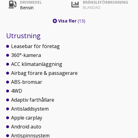
DRIVMEDEL
BRÄNSLEFÖRBRUKNING
Bensin
BLANDAD
Visa fler
(13)
Utrustning
Leasebar för företag
360°-kamera
ACC klimatanläggning
Airbag förare & passagerare
ABS-bromsar
4WD
Adaptiv farthållare
Antisladdsystem
Apple carplay
Android auto
Antispinnsystem