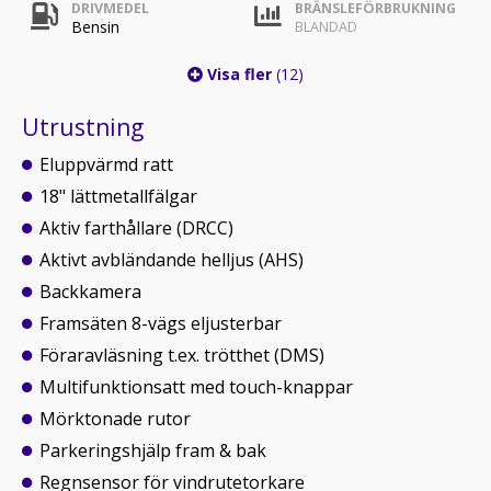
DRIVMEDEL
BRÄNSLEFÖRBRUKNING
Bensin
BLANDAD
Visa fler
(12)
Utrustning
Eluppvärmd ratt
18" lättmetallfälgar
Aktiv farthållare (DRCC)
Aktivt avbländande helljus (AHS)
Backkamera
Framsäten 8-vägs eljusterbar
Föraravläsning t.ex. trötthet (DMS)
Multifunktionsatt med touch-knappar
Mörktonade rutor
Parkeringshjälp fram & bak
Regnsensor för vindrutetorkare