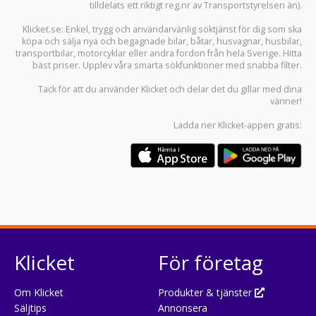
tilldelats ett riktigt reg.nr av Transportstyrelsen än).
Klicket.se
: Enkel, trygg och användarvänlig söktjänst för dig som ska
köpa och sälja
nya och begagnade bilar
,
båtar
,
husvagnar
,
husbilar
,
transportbilar
,
motorcyklar
eller andra fordon från hela Sverige. Hitta
bäst priser. Upplev våra smarta sökfunktioner med snabba filter.
Tack för att du använder
Klicket
och delar det du gillar med dina
vänner!
Ladda ner
Klicket-appen
gratis:
Klicket
För företag
Om Klicket
Produkter & tjänster
Säljtips
Annonsera