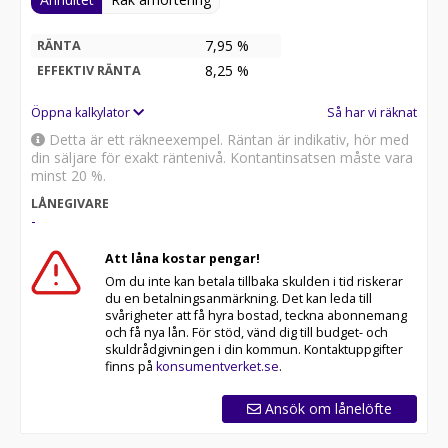
7,95 %
RÄNTA
8,25
%
EFFEKTIV RÄNTA
Öppna kalkylator
Så har vi räknat
Detta är ett räkneexempel. Räntan är indikativ, hör med
din säljare för exakt räntenivå. Kontantinsatsen måste vara
minst 20 %.
LÅNEGIVARE
-
Att låna kostar pengar!
Om du inte kan betala tillbaka skulden i tid riskerar
du en betalningsanmärkning. Det kan leda till
svårigheter att få hyra bostad, teckna abonnemang
och få nya lån. För stöd, vänd dig till budget- och
skuldrådgivningen i din kommun. Kontaktuppgifter
finns på
konsumentverket.se
.
Ansök om lånelöfte