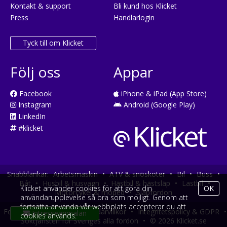
Kontakt & support
Bli kund hos Klicket
Press
Handlarlogin
Tyck till om Klicket
Följ oss
Appar
Facebook
iPhone & iPad (App Store)
Instagram
Android (Google Play)
LinkedIn
#klicket
Snabblänkar:
Arbetsmaskin
•
ATV & snöskoter
•
Bil
•
Buss
•
Båt
•
Husbil & husvagn
•
Hästbil & hästsläp
•
Lastbil
•
Klicket använder cookies för att göra din
OK
Motorcykel & moped
•
Släpfordon
användarupplevelse så bra som möjligt. Genom att
fortsätta använda vår webbplats accepterar du att
Fordonsköp online
•
Användarvillkor
•
Integritetspolicy & GDPR
•
cookies används.
Söktjänsten för Sveriges alla fordon
•
© 2026 Klicket.se