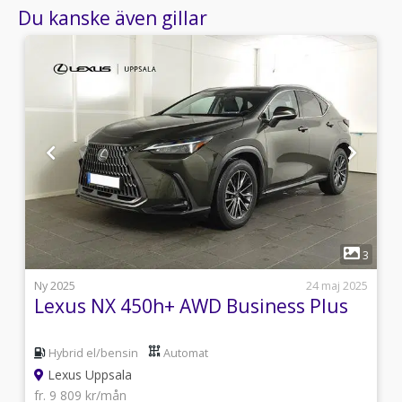
Du kanske även gillar
1
1
3
5
Ny 2025
24 maj 2025
n
Lexus NX 450h+ AWD Business Plus
Hybrid el/bensin
Automat
Lexus Uppsala
fr. 9 809 kr/mån