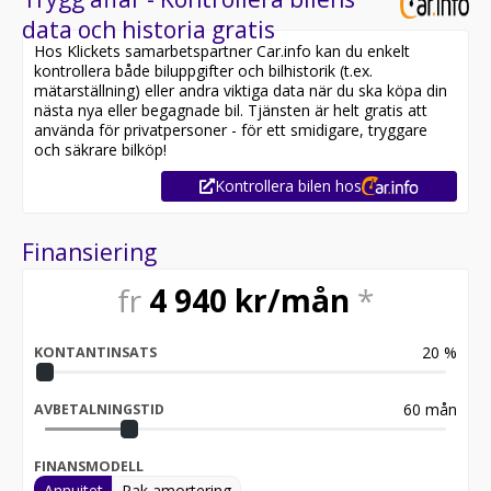
data och historia gratis
Hos Klickets samarbetspartner Car.info kan du enkelt
kontrollera både biluppgifter och bilhistorik (t.ex.
mätarställning) eller andra viktiga data när du ska köpa din
nästa nya eller begagnade bil. Tjänsten är helt gratis att
använda för privatpersoner - för ett smidigare, tryggare
och säkrare bilköp!
Kontrollera bilen hos
Finansiering
fr
4 940
kr/mån
*
20
%
KONTANTINSATS
60
mån
AVBETALNINGSTID
FINANSMODELL
Annuitet
Rak amortering