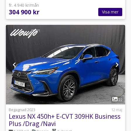
fr. 4 940 kr/mån
304 900 kr
Visa mer
1
22
Begagnad 2023
12 maj
Lexus NX 450h+ E-CVT 309HK Business
Plus /Drag /Navi