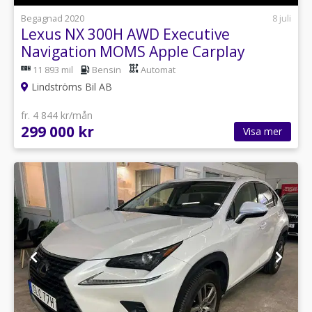
Begagnad 2020
8 juli
Lexus NX 300H AWD Executive
Navigation MOMS Apple Carplay
11 893 mil
Bensin
Automat
Lindströms Bil AB
fr. 4 844 kr/mån
299 000 kr
Visa mer