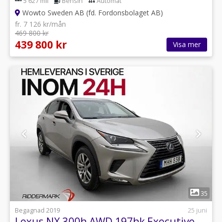
5 627 mil
Bensin
Automat
Wowto Sweden AB (fd. Fordonsbolaget AB)
fr. 7 126 kr/mån
469 800 kr
439 800 kr
Visa mer
1
35
Begagnad 2019
25 juni
Lexus NX 300h AWD 197hk Executive