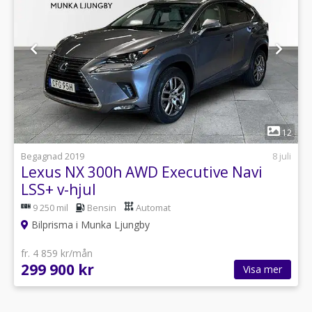
1
12
Begagnad 2019
8 juli
Lexus NX 300h AWD Executive Navi
LSS+ v-hjul
9 250 mil
Bensin
Automat
Bilprisma i Munka Ljungby
fr. 4 859 kr/mån
299 900 kr
Visa mer