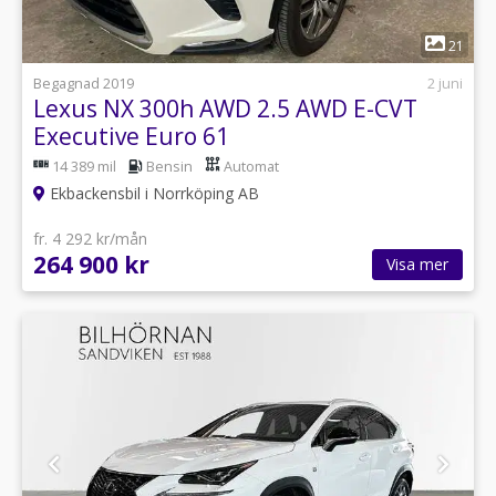
1
21
Begagnad 2019
2 juni
Lexus NX 300h AWD 2.5 AWD E-CVT
Executive Euro 61
14 389 mil
Bensin
Automat
Ekbackensbil i Norrköping AB
fr. 4 292 kr/mån
264 900 kr
Visa mer