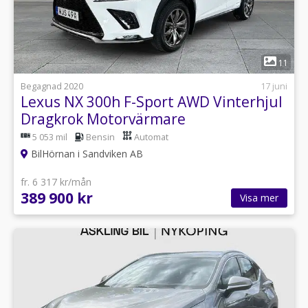
1
11
Begagnad 2020
17 juni
Lexus NX 300h F-Sport AWD Vinterhjul
Dragkrok Motorvärmare
5 053 mil
Bensin
Automat
BilHörnan i Sandviken AB
fr. 6 317 kr/mån
389 900 kr
Visa mer