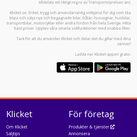
tilldelats ett riktigt reg.nr av Transportstyrelsen än).
Klicket.se
: Enkel, trygg och användarvänlig söktjänst för dig som ska
köpa och sälja
nya och begagnade bilar
,
båtar
,
husvagnar
,
husbilar
,
transportbilar
,
motorcyklar
eller andra fordon från hela Sverige. Hitta
bäst priser. Upplev våra smarta sökfunktioner med snabba filter.
Tack för att du använder
Klicket
och delar det du gillar med dina
vänner!
Ladda ner
Klicket-appen
gratis:
Klicket
För företag
Om Klicket
Produkter & tjänster
Säljtips
Annonsera