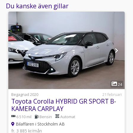
Du kanske även gillar
1
4
24
i
Begagnad 2020
21 februari
Toyota Corolla HYBRID GR SPORT B-
KAMERA CARPLAY
6 510 mil
Bensin
Automat
Bilaffären i Stockholm AB
fr. 3 885 kr/mån