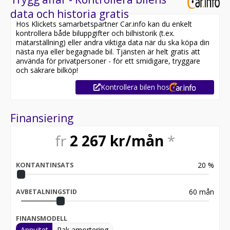
data och historia gratis
Hos Klickets samarbetspartner Car.info kan du enkelt
kontrollera både biluppgifter och bilhistorik (t.ex.
mätarställning) eller andra viktiga data när du ska köpa din
nästa nya eller begagnade bil. Tjänsten är helt gratis att
använda för privatpersoner - för ett smidigare, tryggare
och säkrare bilköp!
Kontrollera bilen hos
Finansiering
fr
2 267
kr/mån
*
20
%
KONTANTINSATS
60
mån
AVBETALNINGSTID
FINANSMODELL
Annuitet
Rak amortering