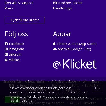
Kontakt & support
Bli kund hos Klicket
Press
Handlarlogin
Tyck till om Klicket
Följ oss
Appar
Facebook
iPhone & iPad (App Store)
Instagram
Android (Google Play)
LinkedIn
#klicket
Snabblänkar:
Arbetsmaskin
•
ATV & snöskoter
•
Bil
•
Buss
•
Båt
•
Husbil & husvagn
•
Hästbil & hästsläp
•
Lastbil
•
Klicket använder cookies för att göra din
OK
Motorcykel & moped
•
Släpfordon
användarupplevelse så bra som möjligt. Genom att
fortsätta använda vår webbplats accepterar du att
Fordonsköp online
•
Användarvillkor
•
Integritetspolicy & GDPR
•
cookies används.
Söktjänsten för Sveriges alla fordon
•
© 2026 Klicket.se