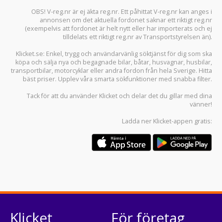
OBS! V-reg.nr är ej äkta reg.nr. Ett påhittat V-reg.nr kan anges i
annonsen om det aktuella fordonet saknar ett riktigt reg.nr
(exempelvis att fordonet är helt nytt eller har importerats och ej
tilldelats ett riktigt reg.nr av Transportstyrelsen än).
Klicket.se
: Enkel, trygg och användarvänlig söktjänst för dig som ska
köpa och sälja
nya och begagnade bilar
,
båtar
,
husvagnar
,
husbilar
,
transportbilar
,
motorcyklar
eller andra fordon från hela Sverige. Hitta
bäst priser. Upplev våra smarta sökfunktioner med snabba filter.
Tack för att du använder
Klicket
och delar det du gillar med dina
vänner!
Ladda ner
Klicket-appen
gratis:
Klicket
För företag