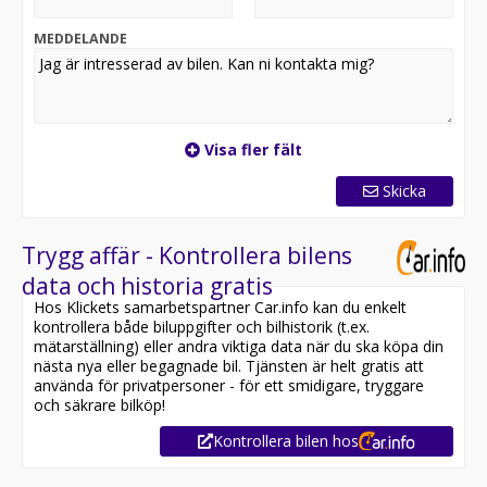
och exklusiv körupplevelse. Ett utmärkt val för dig som
söker en välutrustad hybrid med låg förbrukning, hög
MEDDELANDE
kvalitet och pålitlig drift.
*OBS: Vänligen ring oss innan ditt besök för att
säkerställa att bilen finns i butiken, då den kan vara
placerad på en annan anläggning eller reserverad*
Visa fler fält
Utrustning inkluderar:
Skicka
- F Sport
- Backkamera
- Navigation
Trygg affär - Kontrollera bilens
- Skinnklädsel
data och historia gratis
- Elstol med minne förare/passagerare
Hos Klickets samarbetspartner Car.info kan du enkelt
- Farthållare
kontrollera både biluppgifter och bilhistorik (t.ex.
- Bluetooth
mätarställning) eller andra viktiga data när du ska köpa din
nästa nya eller begagnade bil. Tjänsten är helt gratis att
Övrig information om bilen:
använda för privatpersoner - för ett smidigare, tryggare
Besiktigad till och med 2026-12-31
och säkrare bilköp!
Möjlighet till 12-60 månaders garanti
Kontrollera bilen hos
Servicehistorik: