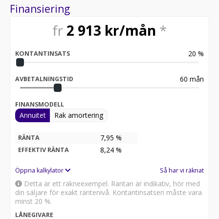
2017-02-24 - 1473 mil
Finansiering
2018-04-09 - 2664 mil
2019-02-04 - 3590 mil
fr
2 913
kr/mån
*
2022-08-23 - 6030 mil
2026-07-03 - 7112 mil
20
%
KONTANTINSATS
Besök
för att:
• Se närbilder och film på bilen
60
mån
AVBETALNINGSTID
• Reservera bilen direkt online
• Få mer info om utrustning och tillval
FINANSMODELL
Annuitet
Rak amortering
Därför ska du välja Riddermark Bil:
* Störst i Sverige på begagnade bilar
* Erbjuder hemleverans i hela Sverige
7,95 %
RÄNTA
* 14 dagars helförsäkring via Folksam
8,24
%
EFFEKTIV RÄNTA
* Över 10 tusen omdömen på Trustpilot
* Våra bilar är testade på över 100 punkter
Öppna kalkylator
Så har vi räknat
* Kvalitetssäkrade bilar
Detta är ett räkneexempel. Räntan är indikativ, hör med
din säljare för exakt räntenivå. Kontantinsatsen måste vara
Kontakta oss för mer information:
minst 20 %.
LÅNEGIVARE
Telefontider: