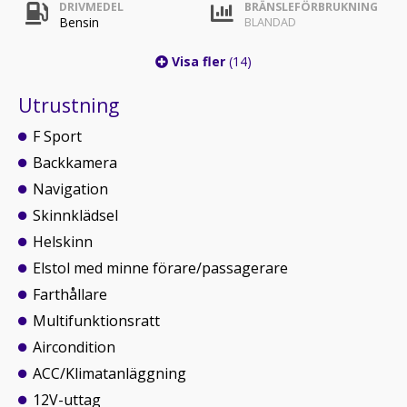
DRIVMEDEL
BRÄNSLEFÖRBRUKNING
Bensin
BLANDAD
Visa fler
(14)
Utrustning
F Sport
Backkamera
Navigation
Skinnklädsel
Helskinn
Elstol med minne förare/passagerare
Farthållare
Multifunktionsratt
Aircondition
ACC/Klimatanläggning
12V-uttag