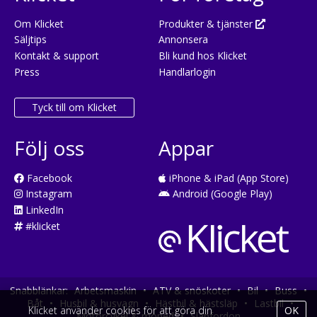
Om Klicket
Produkter & tjänster
Säljtips
Annonsera
Kontakt & support
Bli kund hos Klicket
Press
Handlarlogin
Tyck till om Klicket
Följ oss
Appar
Facebook
iPhone & iPad (App Store)
Instagram
Android (Google Play)
LinkedIn
#klicket
Snabblänkar:
Arbetsmaskin
•
ATV & snöskoter
•
Bil
•
Buss
•
Båt
•
Husbil & husvagn
•
Hästbil & hästsläp
•
Lastbil
•
Klicket använder cookies för att göra din
OK
Motorcykel & moped
•
Släpfordon