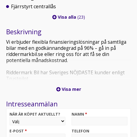
Fjärrstyrt centrallås
Visa alla
(23)
Beskrivning
Vi erbjuder flexibla finansieringslösningar på samtliga
bilar med en godkännandegrad på 96% – gå in på
riddermarkbil.se eller ring oss för att få se din
potentiella månadskostnad.
Riddermark Bil har Sveriges NÖJDASTE kunder enligt
Trustpilot
*NXM876* *Vi tar emot alla inbyten och erbjuder
Visa mer
hemleverans i hela Sverige!*
Intresseanmälan
Varmt välkommen till Riddermark Bil i Västerås!
NÄR ÄR KÖPET AKTUELLT?
NAMN
*
Lexus CT F Sport kombinerar sportig design,
hybridteknik och hög komfort i ett stilrent
premiumformat. Utrustad med backkamera, navigation,
E-POST
*
TELEFON
farthållare, skinnklädsel och elstol som ger en bekväm