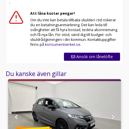
-
Besökstider i butik:
Att låna kostar pengar!
Om du inte kan betala tillbaka skulden i tid riskerar
RIDDERMARK BIL TRYGGHETSPAKET:
du en betalningsanmärkning. Det kan leda till
Skydda din bil med vårt trygghetspaket. Välj mellan 12-
svårigheter att få hyra bostad, teckna abonnemang
60 månaders garanti och komplettera med extra
och få nya lån. För stöd, vänd dig till budget- och
hjuluppsättningar till bra priser. Gör ditt bilköp tryggt
skuldrådgivningen i din kommun. Kontaktuppgifter
och enkelt hos oss.
finns på
konsumentverket.se
.
Med korta lagertider försvinner våra bilar snabbt! Ring
Ansök om lånelöfte
oss idag för att reservera din bil: 021-540 08 00. Vi
erbjuder även skräddarsydd finansiering och 14 dagars
Du kanske även gillar
fri försäkring från Folksam.
Se hur vi genomför våra tester här:
Välkomna!
Utrustning/Tillbehör:
F
Sport,Backkamera,Navigation,Skinnklädsel,Helskinn,Elstol
med minne