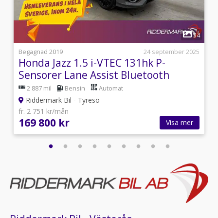
förare/passagerare,Farthållare,Multifunktionsratt,Aircon
uttag,Fjärrstyrt centrallås,Avstängningsbar
airbag,Bluetooth,ISOFIX,Elhissar fram och
1
bak,Elinfällbara sidospeglar,Sätesvärme
8
54
fram,Start/stopp-funktion,Svensksåld,Röd kaross
7
Begagnad 2019
24 september 2025
°
Honda Jazz 1.5 i-VTEC 131hk P-
Sensorer Lane Assist Bluetooth
2 887 mil
Bensin
Automat
Riddermark Bil - Tyresö
fr. 2 751 kr/mån
169 800 kr
Visa mer