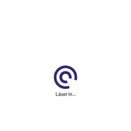
x 598hk AWD Räckvidd WLTP 4
ng i Vällingby
Läser in...