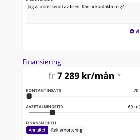
Vi
Finansiering
fr
7 289
kr/mån
*
20
KONTANTINSATS
60
må
AVBETALNINGSTID
FINANSMODELL
Annuitet
Rak amortering