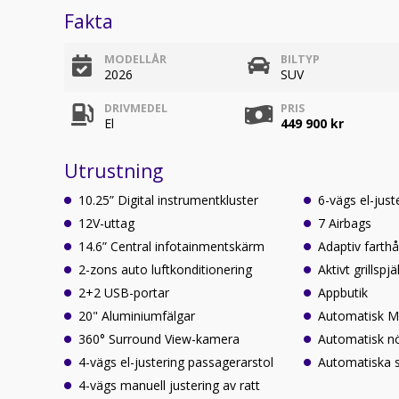
Fakta
MODELLÅR
BILTYP
2026
SUV
DRIVMEDEL
PRIS
El
449 900 kr
Utrustning
10.25” Digital instrumentkluster
6-vägs el-just
12V-uttag
7 Airbags
14.6” Central infotainmentskärm
Adaptiv farthå
2-zons auto luftkonditionering
Aktivt grillspjäl
2+2 USB-portar
Appbutik
20" Aluminiumfälgar
Automatisk Mu
360° Surround View-kamera
Automatisk 
4-vägs el-justering passagerarstol
Automatiska s
4-vägs manuell justering av ratt