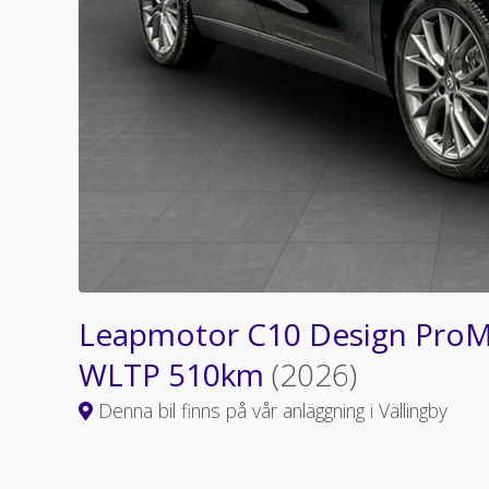
Leapmotor C10 Design ProM
WLTP 510km
(2026)
Denna bil finns på vår anläggning i Vällingby