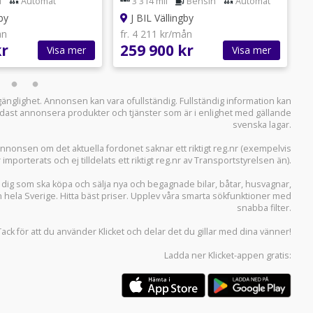
l
Automat
3 314 mil
Bensin
Automat
by
J BIL Vällingby
ån
fr. 4 211 kr/mån
f
kr
259 900 kr
3
Visa mer
Visa mer
llgänglighet. Annonsen kan vara ofullständig. Fullständig information kan
 endast annonsera produkter och tjänster som är i enlighet med gällande
svenska lagar.
i annonsen om det aktuella fordonet saknar ett riktigt reg.nr (exempelvis
r importerats och ej tilldelats ett riktigt reg.nr av Transportstyrelsen än).
r dig som ska köpa och sälja
nya och begagnade bilar
,
båtar
,
husvagnar
,
n hela Sverige. Hitta bäst priser. Upplev våra smarta sökfunktioner med
snabba filter.
Tack för att du använder
Klicket
och delar det du gillar med dina vänner!
Ladda ner
Klicket-appen
gratis: