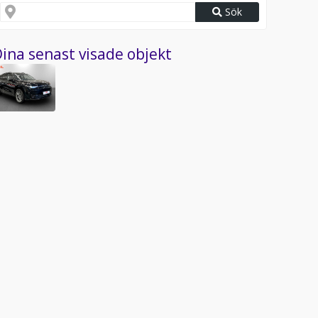
Sök
ina senast visade objekt