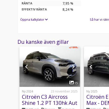
7,95 %
RÄNTA
8,24
%
EFFEKTIV RÄNTA
Öppna kalkylator
Så har vi räkn
Du kanske även gillar
1
1
15
10 april
Ny 2024
23 november 2025
Ny 2025
tion
Citroën C3 Aircross
Citroën E
- INK
Shine 1.2 PT 130hk Aut
Max - D
-