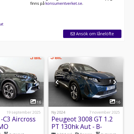
finns på
konsumentverket.se
.
at
Ansök om lånelöfte
1
1
16
16
19 september 2025
Ny 2024
7 november 2025
N
 -C3 Aircross
Peugeot 3008 GT 1.2
EMO
PT 130hk Aut - B-
1
KAMERA, CARPLAY