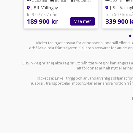
mat
2 285 mil
Bensin
Automat
500 mil
E
CARPLAY,FARTHÅLLARE
J BIL Vällingby
J BIL Välling
fr. 3 077 kr/mån
fr. 5 507 kr/m
189 900 kr
339 900 
sa mer
Visa mer
Klicket tar inget ansvar för annonsens innehåll eller ti
erhållas direkt från säljaren. Säljaren ansvarar för att de
OBS! V-reg.nr är ej äkta reg.nr. Ett påhittat V-reg.nr kan anges 
att fordonet är helt nytt eller ha
Klicket.se
: Enkel, trygg och användarvänlig söktjänst fö
husbilar
,
transportbilar
,
motorcyklar
eller andra fordon frå