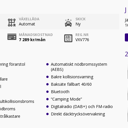
J
VÄXELLÅDA
SKICK
J
Automat
Ny
1
MÅNADSKOSTNAD
REG.NR
7 289
kr/mån
VXV776
2
ering förarstol
Automatiskt nödbromssystem
(AEBS)
Bakre kollisionsvarning
llare
Baksäte fällbart 40/60
l
Bluetooth
“Camping Mode”
ltikollisionsbroms
Digitalradio (DAB+) och FM-radio
nödbroms
Direkt däcktrycksövervakning
trålkastare