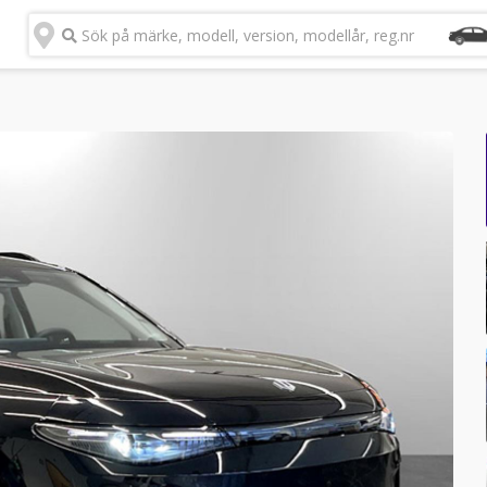
Sök på märke, modell, version, modellår, reg.nr