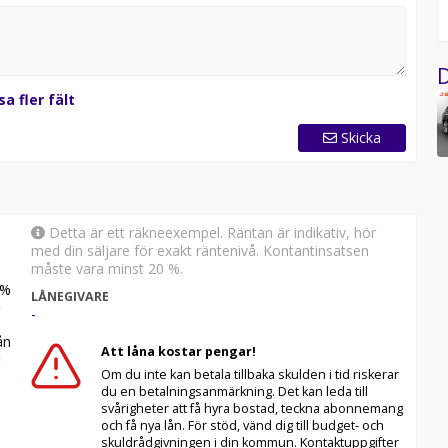
D
sa fler fält
Skicka
Detta är ett räkneexempel. Räntan är indikativ, hör
med din säljare för exakt räntenivå. Kontantinsatsen
måste vara minst 20 %.
%
LÅNEGIVARE
-
n
Att låna kostar pengar!
Om du inte kan betala tillbaka skulden i tid riskerar
du en betalningsanmärkning. Det kan leda till
svårigheter att få hyra bostad, teckna abonnemang
och få nya lån. För stöd, vänd dig till budget- och
skuldrådgivningen i din kommun. Kontaktuppgifter