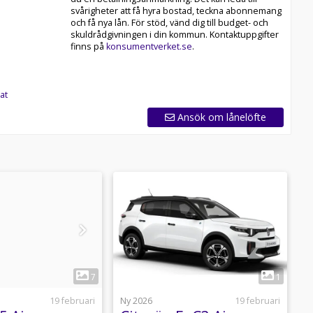
svårigheter att få hyra bostad, teckna abonnemang
och få nya lån. För stöd, vänd dig till budget- och
skuldrådgivningen i din kommun. Kontaktuppgifter
finns på
konsumentverket.se
.
at
Ansök om lånelöfte
1
7
1
19 februari
Ny 2026
19 februari
N