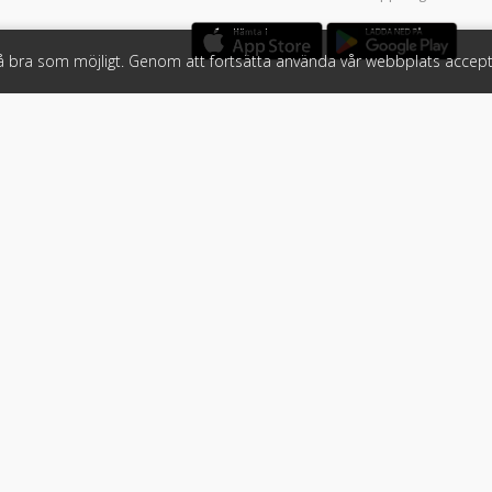
så bra som möjligt. Genom att fortsätta använda vår webbplats accept
öretag
Följ oss
 tjänster
Facebook
Instagram
 Klicket
LinkedIn
n
#klicket
er
•
Bil
•
Buss
•
Båt
•
Husbil & husvagn
•
Hästbil & hästsläp
•