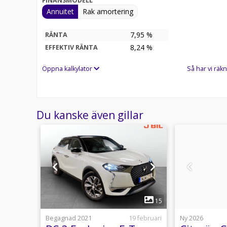
FINANSMODELL
Annuitet
Rak amortering
7,95 %
RÄNTA
8,24
%
EFFEKTIV RÄNTA
Öppna kalkylator
Så har vi räkn
Du kanske även gillar
1
14
15
21 april
Begagnad 2021
19 februari
Ny 2026