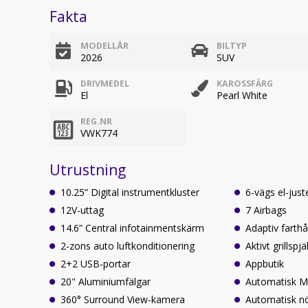
Fakta
MODELLÅR
BILTYP
2026
SUV
DRIVMEDEL
KAROSSFÄRG
El
Pearl White
REG.NR
VWK774
Utrustning
10.25” Digital instrumentkluster
6-vägs el-just
12V-uttag
7 Airbags
14.6” Central infotainmentskärm
Adaptiv farthå
2-zons auto luftkonditionering
Aktivt grillspjäl
2+2 USB-portar
Appbutik
20" Aluminiumfälgar
Automatisk Mu
360° Surround View-kamera
Automatisk 