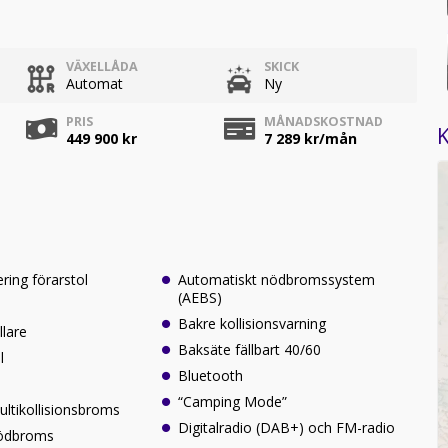
VÄXELLÅDA
SKICK
Automat
Ny
PRIS
MÅNADSKOSTNAD
K
449 900 kr
7 289
kr/mån
ering förarstol
Automatiskt nödbromssystem
(AEBS)
Bakre kollisionsvarning
llare
Baksäte fällbart 40/60
l
Bluetooth
“Camping Mode”
ltikollisionsbroms
Digitalradio (DAB+) och FM-radio
nödbroms