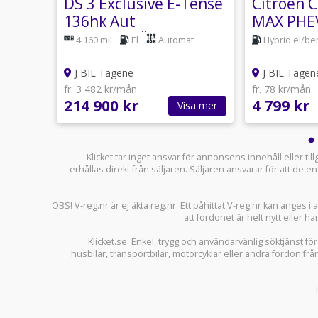
ss
DS 3 Exclusive E-Tense
Citroën C
Wh -
136hk Aut
MAX PHEV
KAMPANJRÄNTA 3,99%
PRIVATL
4 160 mil
El
Automat
Hybrid el/be
J BIL Tagene
J BIL Tagen
fr. 3 482 kr/mån
fr. 78 kr/mån
214 900 kr
4 799 kr
sa mer
Visa mer
Klicket tar inget ansvar för annonsens innehåll eller ti
erhållas direkt från säljaren. Säljaren ansvarar för att de
OBS! V-reg.nr är ej äkta reg.nr. Ett påhittat V-reg.nr kan anges 
att fordonet är helt nytt eller ha
Klicket.se
: Enkel, trygg och användarvänlig söktjänst fö
husbilar
,
transportbilar
,
motorcyklar
eller andra fordon frå