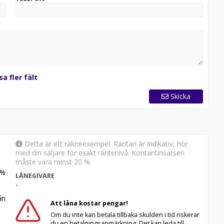
skilja sig från din faktiska konfiguration.
sa fler fält
Skicka
Detta är ett räkneexempel. Räntan är indikativ, hör
med din säljare för exakt räntenivå. Kontantinsatsen
måste vara minst 20 %.
%
LÅNEGIVARE
-
n
Att låna kostar pengar!
Om du inte kan betala tillbaka skulden i tid riskerar
du en betalningsanmärkning. Det kan leda till