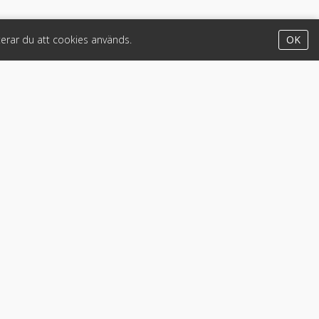
erar du att cookies används.
OK
Appar
iPhone & iPad (App Store)
Android (Google Play)
Lastbil
•
Motorcykel & moped
•
Släpfordon