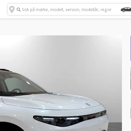
Sök på märke, modell, version, modellår, reg.nr