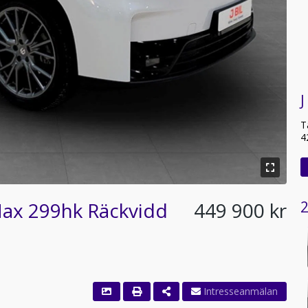
J
T
4
ax 299hk Räckvidd
449 900 kr
2