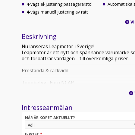
4-vägs el-justering passagerarstol
Automatiska s
4-vägs manuell justering av ratt
Vi
Beskrivning
Nu lanseras Leapmotor i Sverige!
Leapmotor är ett nytt och spännande varumärke so
och förbättrar vardagen – till överkomliga priser.
Prestanda & räckvidd
Toppbetyg i Euro NCAP
Leapmotor C10 har tilldelats 5 stjärnor i Euro NCAP,
segment. Ett tydligt bevis på Leapmotors fokus på 
Intresseanmälan
Fabriksny bil på väg till J BIL! Bilarna har 4 års nyb
anläggningar! Andra karossfärger går att köpa till. 
NÄR ÄR KÖPET AKTUELLT?
hela landet och alternativ för finansiering. Välkom
offert eller provkörning!
E-POST
*