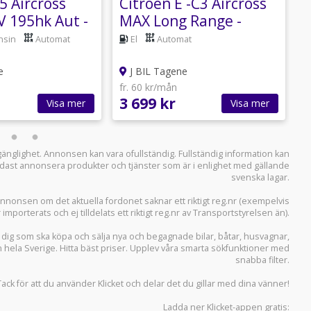
5 Aircross
Citroën E -C3 Aircross
C
 195hk Aut -
MAX Long Range -
EASING
PRIVATLEASING
nsin
Automat
El
Automat
e
J BIL Tagene
fr. 60 kr/mån
f
3 699 kr
4
Visa mer
Visa mer
llgänglighet. Annonsen kan vara ofullständig. Fullständig information kan
 endast annonsera produkter och tjänster som är i enlighet med gällande
svenska lagar.
i annonsen om det aktuella fordonet saknar ett riktigt reg.nr (exempelvis
r importerats och ej tilldelats ett riktigt reg.nr av Transportstyrelsen än).
r dig som ska köpa och sälja
nya och begagnade bilar
,
båtar
,
husvagnar
,
n hela Sverige. Hitta bäst priser. Upplev våra smarta sökfunktioner med
snabba filter.
Tack för att du använder
Klicket
och delar det du gillar med dina vänner!
Ladda ner
Klicket-appen
gratis: