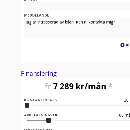
Varmt välkommen till J BIL!
OBS! Bilen på bilden är ett visningsexempel och kan 
MEDDELANDE
Vi
Finansiering
fr
7 289
kr/mån
*
20
KONTANTINSATS
60
må
AVBETALNINGSTID