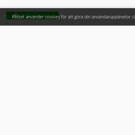
Klicket använder cookies för att göra din användarupplevelse 
Klicket
För f
Om Klicket
Produkter &
Säljtips
Annonsera
Kontakt & support
Bli kund hos
Press
Handlarlogi
Tyck till om Klicket
Snabblänkar:
Arbetsmaskin
•
ATV & snöskot