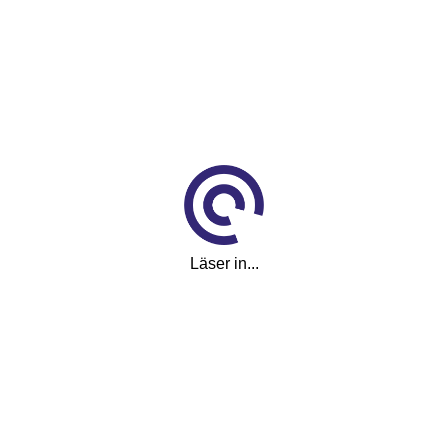
2,00 m
Höjd
1,82 m
Totalvikt
3 450 kg
I trafik
0001-01-01
Läser in...
Pris
1 499 000 kr
Månadskostnad
24 287
kr/mån